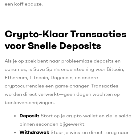
een koffiepauze.
Crypto‑Klaar Transacties
voor Snelle Deposits
Als je op zoek bent naar probleemloze deposits en
opnames, is Sava Spin’s ondersteuning voor Bitcoin,
Ethereum, Litecoin, Dogecoin, en andere
cryptocurrencies een game‑changer. Transacties
worden direct verwerkt—geen dagen wachten op
bankoverschrijvingen.
Deposit:
Stort op je crypto‑wallet en zie je saldo
binnen seconden bijgewerkt.
Withdrawal:
Stuur je winsten direct terug naar