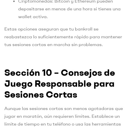
Criptomonedas: Bitcoin y Ethereum pueden
depositarse en menos de una hora si tienes una
wallet activa.
Estas opciones aseguran que tu bankroll se
reabastezca lo suficientemente rápido para mantener
tus sesiones cortas en marcha sin problemas.
Sección 10 – Consejos de
Juego Responsable para
Sesiones Cortas
Aunque las sesiones cortas son menos agotadoras que
jugar en maratón, aún requieren límites. Establece un
límite de tiempo en tu teléfono o usa las herramientas