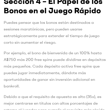
Sección 4 – El Papel de los
Bonos en el Juego Rápido
Puedes pensar que los bonos están destinados a
sesiones maratónicas, pero pueden usarse
estratégicamente para extender el tiempo de juego
corto sin aumentar el riesgo.
Por ejemplo, el bono de bienvenida de un 100% hasta
A$750 más 200 free spins puede dividirse en depósitos
más pequeños. Cada depósito activa free spins que
puedes jugar inmediatamente, dándote más
oportunidades de ganar sin inversión adicional en
bankroll.
Debido a que el requisito de apuesta es alto (35x), es
mejor centrarse en títulos con altos porcentajes de
retorno al jugador para cumplir el requisito más rápido