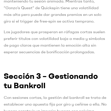
manteniendo tu sesión animada. Mientras tanto,
“Gonzo’s Quest” de Quickspin tiene una volatilidad
más alta pero puede dar grandes premios en un solo
giro si el trigger de free‑spin se activa temprano.
Los jugadores que prosperan en ráfagas cortas suelen
preferir títulos con volatilidad baja a media y símbolos
de pago claros que mantienen la emoción alta sin
esperar secuencias de bonificación prolongadas.
Sección 3 – Gestionando
tu Bankroll
Con sesiones cortas, la gestión del bankroll se trata de
establecer una apuesta fija por giro y ceñirse a ella. No
buscas construir un imperio; buscas esa próxima