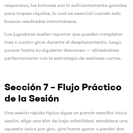
responsivo; los botones son lo suficientemente grandes
para toques rápidos, lo cual es esencial cuando solo
buscas resultados instantáneos.
Los jugadores suelen reportar que pueden completar
tres o cuatro giros durante el desplazamiento, luego
pausar hasta su siguiente descanso — alineándose
perfectamente con la estrategia de sesiones cortas.
Sección 7 – Flujo Práctico
de la Sesión
Una sesión rápida típica sigue un patrón sencillo: inicia
sesión, elige una slot de baja volatilidad, establece una
apuesta única por giro, gira hasta ganar o perder dos