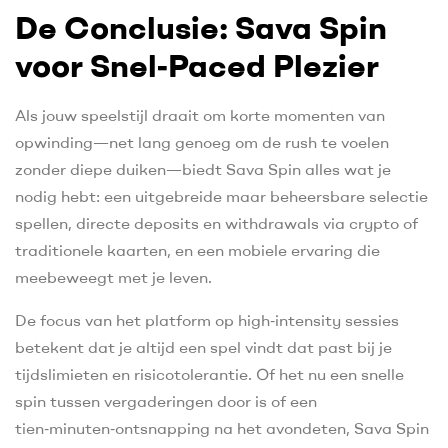
De Conclusie: Sava Spin
voor Snel‑Paced Plezier
Als jouw speelstijl draait om korte momenten van
opwinding—net lang genoeg om de rush te voelen
zonder diepe duiken—biedt Sava Spin alles wat je
nodig hebt: een uitgebreide maar beheersbare selectie
spellen, directe deposits en withdrawals via crypto of
traditionele kaarten, en een mobiele ervaring die
meebeweegt met je leven.
De focus van het platform op high‑intensity sessies
betekent dat je altijd een spel vindt dat past bij je
tijdslimieten en risicotolerantie. Of het nu een snelle
spin tussen vergaderingen door is of een
tien‑minuten‑ontsnapping na het avondeten, Sava Spin