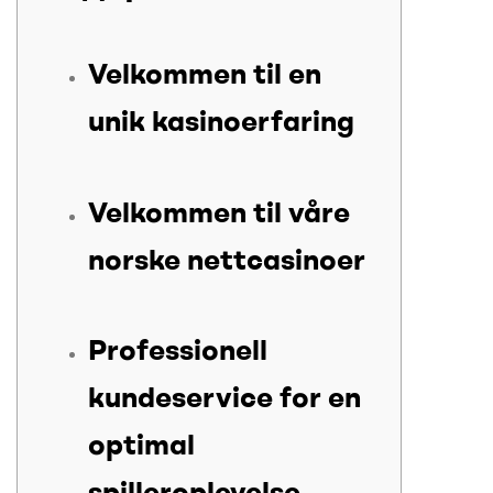
Velkommen til en
unik kasinoerfaring
Velkommen til våre
norske nettcasinoer
Professionell
kundeservice for en
optimal
spilleroplevelse