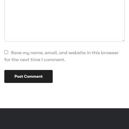
Save my name, email, and website in this browser
for the next time I comment.