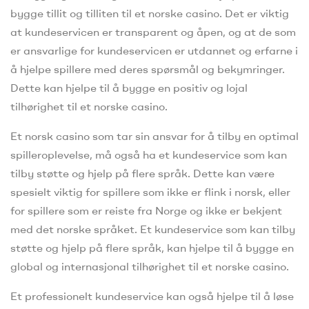
bygge tillit og tilliten til et norske casino. Det er viktig
at kundeservicen er transparent og åpen, og at de som
er ansvarlige for kundeservicen er utdannet og erfarne i
å hjelpe spillere med deres spørsmål og bekymringer.
Dette kan hjelpe til å bygge en positiv og lojal
tilhørighet til et norske casino.
Et norsk casino som tar sin ansvar for å tilby en optimal
spilleroplevelse, må også ha et kundeservice som kan
tilby støtte og hjelp på flere språk. Dette kan være
spesielt viktig for spillere som ikke er flink i norsk, eller
for spillere som er reiste fra Norge og ikke er bekjent
med det norske språket. Et kundeservice som kan tilby
støtte og hjelp på flere språk, kan hjelpe til å bygge en
global og internasjonal tilhørighet til et norske casino.
Et professionelt kundeservice kan også hjelpe til å løse