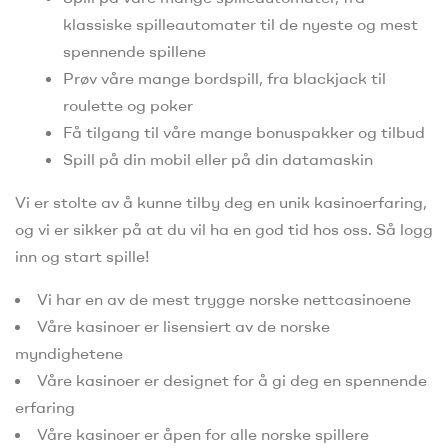
klassiske spilleautomater til de nyeste og mest
spennende spillene
Prøv våre mange bordspill, fra blackjack til
roulette og poker
Få tilgang til våre mange bonuspakker og tilbud
Spill på din mobil eller på din datamaskin
Vi er stolte av å kunne tilby deg en unik kasinoerfaring,
og vi er sikker på at du vil ha en god tid hos oss. Så logg
inn og start spille!
Vi har en av de mest trygge norske nettcasinoene
Våre kasinoer er lisensiert av de norske
myndighetene
Våre kasinoer er designet for å gi deg en spennende
erfaring
Våre kasinoer er åpen for alle norske spillere