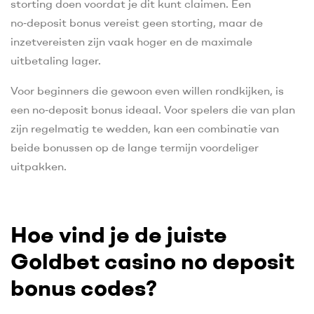
storting doen voordat je dit kunt claimen. Een
no‑deposit bonus vereist geen storting, maar de
inzetvereisten zijn vaak hoger en de maximale
uitbetaling lager.
Voor beginners die gewoon even willen rondkijken, is
een no‑deposit bonus ideaal. Voor spelers die van plan
zijn regelmatig te wedden, kan een combinatie van
beide bonussen op de lange termijn voordeliger
uitpakken.
Hoe vind je de juiste
Goldbet casino no deposit
bonus codes?