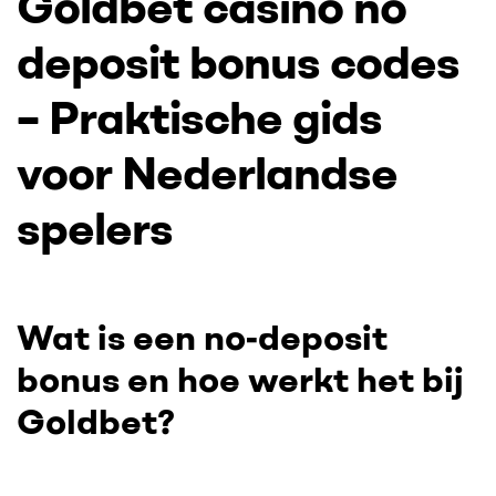
Goldbet casino no
deposit bonus codes
– Praktische gids
voor Nederlandse
spelers
Wat is een no‑deposit
bonus en hoe werkt het bij
Goldbet?