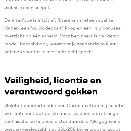
website even soepel.
De interface is intuïtief: filters om snel een spel te
vinden, een “quick deposit” knop en een “my bonuses”
overzicht op één scherm. Voor beginners is de “demo
mode” beschikbaar, waardoor je zonder risico kunt
oefenen voordat je met echt geld speelt.
Veiligheid, licentie en
verantwoord gokken
Goldbet opereert onder een Curaçao eGaming licentie,
wat betekent dat de site moet voldoen aan strenge
technische en financiële standaarden. Alle gegevens
worden versleuteld met SSL‑256 bit encryptie, zodat