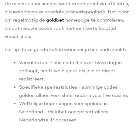
De meeste bonuscodes worden verspreid via affiliates,
nieuwsbrieven en speciale promotiepagina’s. Het loont
om regelmatig de
goldbet
homepage te controleren,
omdat nieuwe codes vaak met een korte looptijd
verschijnen.
Let op de volgende zaken wanneer je een code zoekt:
Vervaldatum – een code die over twee dagen
verloopt, heeft weinig nut als je niet direct
registreert.
Specifieke spelrestricties – sommige codes
gelden alleen voor slots, andere voor live casino.
Wettelijke beperkingen voor spelers uit
Nederland – Goldbet accepteert alleen
Nederlandse IP‑adressen.