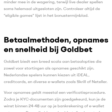
minder mee in de wagering, terwijl live dealer spellen
soms helemaal uitgesloten zijn. Controleer altijd de
“eligible games” lijst in het bonustermijnblad.
Betaalmethoden, opnames
en snelheid bij Goldbet
Goldbet biedt een breed scala aan betaalopties die
zowel voor stortingen als opnames geschikt zijn.
Nederlandse spelers kunnen kiezen uit iDEAL,
creditcards, en diverse e‑wallets zoals Skrill of Neteller.
Voor opnames geldt meestal een verificatieprocedure.
Zodra je KYC‑documenten zijn goedgekeurd, kun je de
winst binnen 24‑48 uur op je bankrekening of e‑wallet