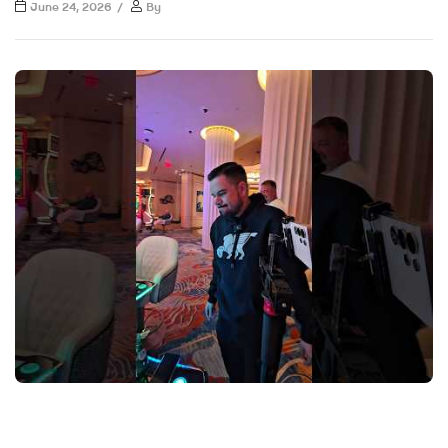
June 24, 2026
By