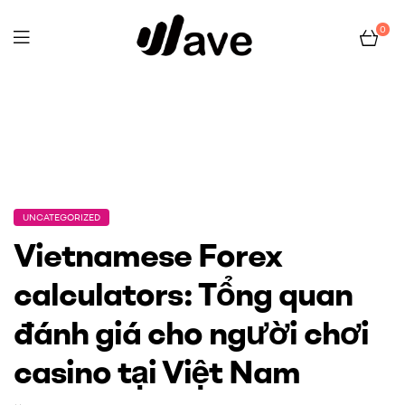
0
Wave
Home Page
Uncategorized
Vietnamese Forex
calculators: Tổng quan đánh giá cho người chơi casino tại Việt
Nam
UNCATEGORIZED
Vietnamese Forex
calculators: Tổng quan
đánh giá cho người chơi
casino tại Việt Nam