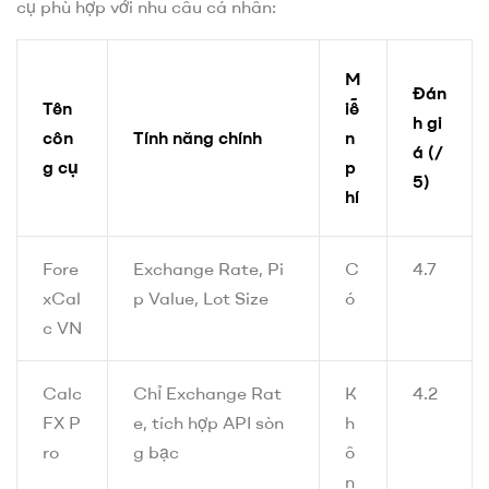
cụ phù hợp với nhu cầu cá nhân:
M
Đán
Tên
iễ
h gi
côn
Tính năng chính
n
á (/
g cụ
p
5)
hí
Fore
Exchange Rate, Pi
C
4.7
xCal
p Value, Lot Size
ó
c VN
Calc
Chỉ Exchange Rat
K
4.2
FX P
e, tích hợp API sòn
h
ro
g bạc
ô
n