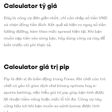
Calculator tỷ giá
Đây là công cụ đơn giản nhất, chỉ cần nhập số tiền VND
và chọn đồng tiền đích. Kết quả sẽ hiện ra ngay số tiền
tương đương, kèm theo mức spread hiện tại. Khi bạn
muốn nạp tiền vào sòng bạc, hãy dùng công cụ này để
biết trước chi phí thực tế.
Calculator giá trị pip
Pip là đơn vị đo biến động trong Forex. Khi chơi các trò
chơi có yếu tố giao dịch như binary options hay e-
sports betting, việc hiểu giá trị pip giúp bạn tính được
lợi nhuận tiềm năng hoặc mức lỗ tối đa. Công cụ này
cũng hữu ích khi bạn muốn so sánh bonus được tính