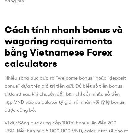
bằng pip.
Cách tính nhanh bonus và
wagering requirements
bằng Vietnamese Forex
calculators
Nhiều sòng bạc đưa ra “welcome bonus” hoặc “deposit
bonus” dựa trên giá trị tiền gửi. Để biết số tiền bonus
thực sự sau khi chuyển đổi, bạn chỉ cần nhập số tiền
nạp VND vào calculator tỷ giá, rồi nhân với tỷ lệ bonus
được công bố.
Ví dụ: Sòng bạc cung cấp 100% bonus lên đến 200
USD. Nếu bạn nạp 5.000.000 VND, calculator sẽ cho ra