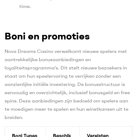
time.
Boni en promoties
Nova Dreams Casino verwelkomt nieuwe spelers met
aantrekkelijke bonusaanbiedingen en
loyaliteitsprogramma’s. Dit stelt nieuwe bezoekers in
staat om hun speelervaring te verrijken zonder een
aanzienlijke initiële investering. De bonusstructuur is
eenvoudig en overzichtelijk, inclusief bonusgeld en free
spins. Deze aanbiedingen zijn bedoeld om spelers aan
te moedigen meer te spelen en hun winstkansen uit te
breiden.
Boni Types
Beschik
Vereisten