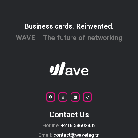
Business cards. Reinvented.
WAVE ⏤ The future of networking
Contact Us
Hotline:
+216 54602402
Email:
contact@wavetag.tn