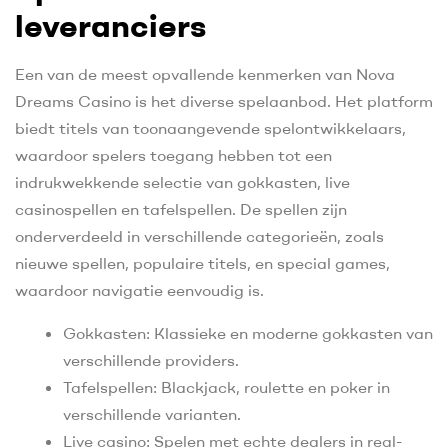
leveranciers
Een van de meest opvallende kenmerken van Nova
Dreams Casino is het diverse spelaanbod. Het platform
biedt titels van toonaangevende spelontwikkelaars,
waardoor spelers toegang hebben tot een
indrukwekkende selectie van gokkasten, live
casinospellen en tafelspellen. De spellen zijn
onderverdeeld in verschillende categorieën, zoals
nieuwe spellen, populaire titels, en special games,
waardoor navigatie eenvoudig is.
Gokkasten: Klassieke en moderne gokkasten van
verschillende providers.
Tafelspellen: Blackjack, roulette en poker in
verschillende varianten.
Live casino: Spelen met echte dealers in real-