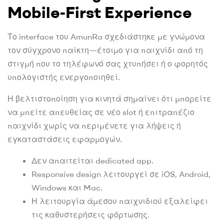
Mobile‑First Experience
Το interface του AmunRa σχεδιάστηκε με γνώμονα
τον σύγχρονο παίκτη—έτοιμο για παιχνίδι από τη
στιγμή που το τηλέφωνό σας χτυπήσει ή ο φορητός
υπολογιστής ενεργοποιηθεί.
Η βελτιστοποίηση για κινητά σημαίνει ότι μπορείτε
να μπείτε απευθείας σε νέο slot ή επιτραπέζιο
παιχνίδι χωρίς να περιμένετε για λήψεις ή
εγκαταστάσεις εφαρμογών.
Δεν απαιτείται dedicated app.
Responsive design λειτουργεί σε iOS, Android,
Windows και Mac.
Η λειτουργία άμεσου παιχνιδιού εξαλείφει
τις καθυστερήσεις φόρτωσης.