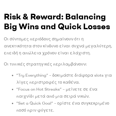
Risk & Reward: Balancing
Big Wins and Quick Losses
Οι σύντομες περιόδους σημαίνουν ότι η
ανεκτικότητα στον κίνδυνο είναι συχνά μεγαλύτερη,
επειδή η απώλεια χρόνου είναι ελάχιστη.
Οι τυπικές στρατηγικές περιλαμβάνουν:
“Try Everything” – δοκιμάστε διάφορα slots για
λίγες περιστροφές το καθένα.
“Focus on Hot Streaks” – μείνετε σε ένα
παιχνίδι μετά από μια σειρά νικών.
“Set a Quick Goal” – ορίστε ένα συγκεκριμένο
ποσό πριν φύγετε.