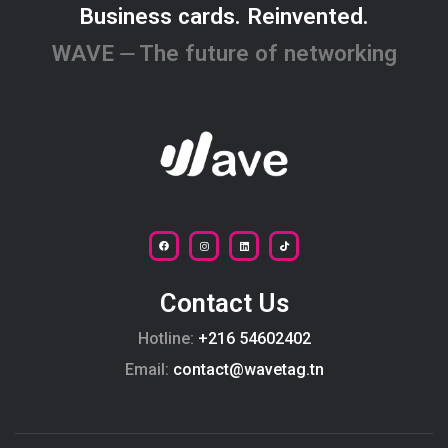
Business cards. Reinvented.
WAVE ⏤ The future of networking
Contact Us
Hotline:
+216 54602402
Email:
contact@wavetag.tn