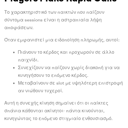
Το χαρακτηριστικό των παικτών που παίζουν
σύντομα sessions είναι η αστραπιαία λήψη
αποφάσεων.
Όταν εμφανιστεί μια ειδοποίηση πληρωμής, αυτοί:
Πιάνουν το κέρδος και προχωρούν σε άλλο
παιχνίδι.
Συνεχίζουν να παίζουν χωρίς διακοπή για να
κυνηγήσουν το επόμενο κέρδος.
Μεταβαίνουν σε slot με υψηλότερη επιστροφή
αν νιώθουν τυχεροί.
Αυτή η συνεχής κίνηση σημαίνει ότι οι παίκτες
σπάνια κάθονται ακίνητοι· πάντα κινούνται,
κυνηγώντας το επόμενο στιγμιαίο ενθουσιασμό.