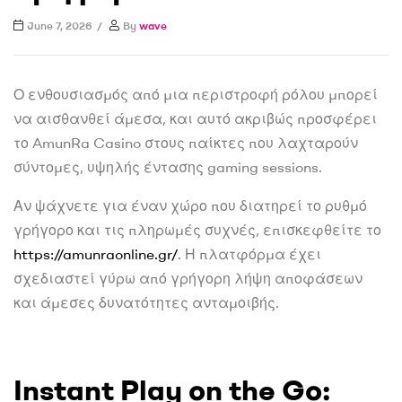
June 7, 2026
By
wave
Ο ενθουσιασμός από μια περιστροφή ρόλου μπορεί
να αισθανθεί άμεσα, και αυτό ακριβώς προσφέρει
το AmunRa Casino στους παίκτες που λαχταρούν
σύντομες, υψηλής έντασης gaming sessions.
Αν ψάχνετε για έναν χώρο που διατηρεί το ρυθμό
γρήγορο και τις πληρωμές συχνές, επισκεφθείτε το
https://amunraonline.gr/
. Η πλατφόρμα έχει
σχεδιαστεί γύρω από γρήγορη λήψη αποφάσεων
και άμεσες δυνατότητες ανταμοιβής.
Instant Play on the Go: