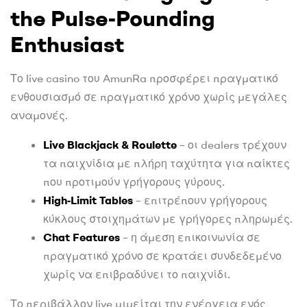
the Pulse‑Pounding
Enthusiast
Το live casino του AmunRa προσφέρει πραγματικό
ενθουσιασμό σε πραγματικό χρόνο χωρίς μεγάλες
αναμονές.
Live Blackjack & Roulette
– οι dealers τρέχουν
τα παιχνίδια με πλήρη ταχύτητα για παίκτες
που προτιμούν γρήγορους γύρους.
High‑Limit Tables
– επιτρέπουν γρήγορους
κύκλους στοιχημάτων με γρήγορες πληρωμές.
Chat Features
– η άμεση επικοινωνία σε
πραγματικό χρόνο σε κρατάει συνδεδεμένο
χωρίς να επιβραδύνει το παιχνίδι.
Το περιβάλλον live μιμείται την ενέργεια ενός