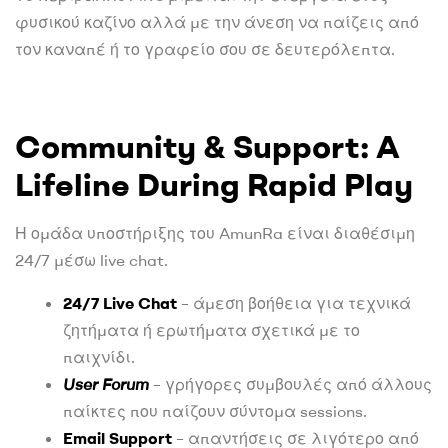
φυσικού καζίνο αλλά με την άνεση να παίζεις από
τον καναπέ ή το γραφείο σου σε δευτερόλεπτα.
Community & Support: A
Lifeline During Rapid Play
Η ομάδα υποστήριξης του AmunRa είναι διαθέσιμη
24/7 μέσω live chat.
24/7 Live Chat
– άμεση βοήθεια για τεχνικά
ζητήματα ή ερωτήματα σχετικά με το
παιχνίδι.
User Forum
– γρήγορες συμβουλές από άλλους
παίκτες που παίζουν σύντομα sessions.
Email Support
– απαντήσεις σε λιγότερο από