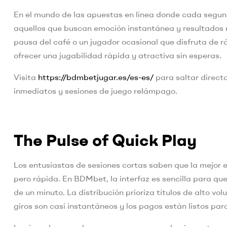
En el mundo de las apuestas en línea donde cada segu
aquellos que buscan emoción instantánea y resultados 
pausa del café o un jugador ocasional que disfruta de 
ofrecer una jugabilidad rápida y atractiva sin esperas.
Visita
https://bdmbetjugar.es/es-es/
para saltar direct
inmediatos y sesiones de juego relámpago.
The Pulse of Quick Play
Los entusiastas de sesiones cortas saben que la mejor e
pero rápida. En BDMbet, la interfaz es sencilla para q
de un minuto. La distribución prioriza títulos de alto 
giros son casi instantáneos y los pagos están listos par