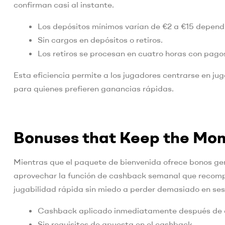
confirman casi al instante.
Los depósitos mínimos varían de €2 a €15 depend
Sin cargos en depósitos o retiros.
Los retiros se procesan en cuatro horas con pago
Esta eficiencia permite a los jugadores centrarse en ju
para quienes prefieren ganancias rápidas.
Bonuses that Keep the M
Mientras que el paquete de bienvenida ofrece bonos gen
aprovechar la función de cashback semanal que recomp
jugabilidad rápida sin miedo a perder demasiado en ses
Cashback aplicado inmediatamente después de 
Sin requisitos de apuesta en el cashback.