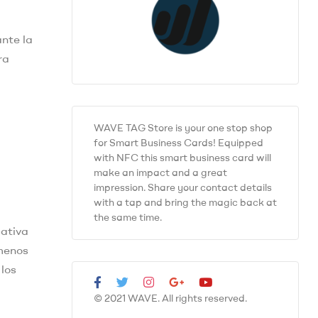
nte la
ra
WAVE TAG Store is your one stop shop
for Smart Business Cards! Equipped
with NFC this smart business card will
make an impact and a great
impression. Share your contact details
with a tap and bring the magic back at
the same time.
cativa
 menos
 los
© 2021 WAVE. All rights reserved.