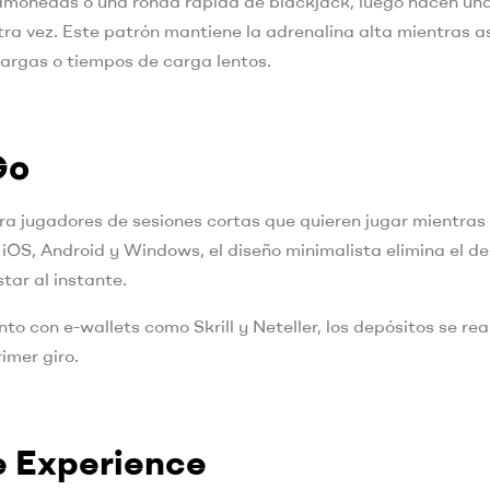
gamonedas o una ronda rápida de blackjack, luego hacen un
otra vez. Este patrón mantiene la adrenalina alta mientras 
argas o tiempos de carga lentos.
Go
a jugadores de sesiones cortas que quieren jugar mientras
 iOS, Android y Windows, el diseño minimalista elimina el d
tar al instante.
o con e-wallets como Skrill y Neteller, los depósitos se rea
mer giro.
re Experience