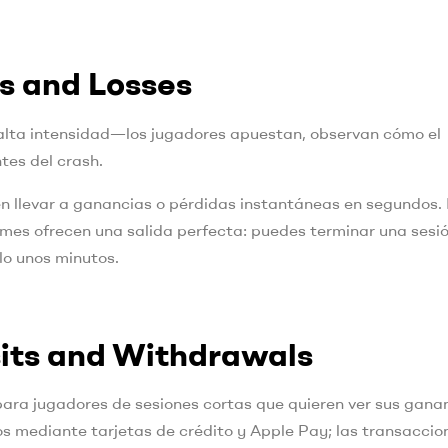
s and Losses
alta intensidad—los jugadores apuestan, observan cómo el
tes del crash.
n llevar a ganancias o pérdidas instantáneas en segundos.
mes ofrecen una salida perfecta: puedes terminar una sesi
lo unos minutos.
its and Withdrawals
para jugadores de sesiones cortas que quieren ver sus gana
 mediante tarjetas de crédito y Apple Pay; las transaccio