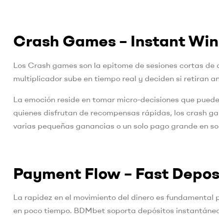
Crash Games – Instant Win
Los Crash games son la epitome de sesiones cortas de 
multiplicador sube en tiempo real y deciden si retiran an
La emoción reside en tomar micro-decisiones que puede
quienes disfrutan de recompensas rápidas, los crash ga
varias pequeñas ganancias o un solo pago grande en so
Payment Flow – Fast Depos
La rapidez en el movimiento del dinero es fundamental 
en poco tiempo. BDMbet soporta depósitos instantáneos