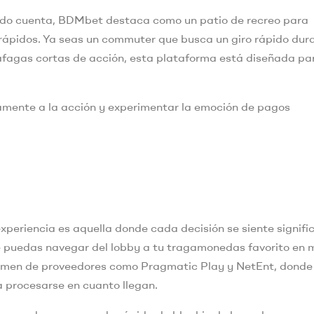
ndo cuenta, BDMbet destaca como un patio de recreo para
rápidos. Ya seas un commuter que busca un giro rápido dura
ráfagas cortas de acción, esta plataforma está diseñada pa
amente a la acción y experimentar la emoción de pagos
xperiencia es aquella donde cada decisión se siente signifi
ue puedas navegar del lobby a tu tragamonedas favorito en
volumen de proveedores como Pragmatic Play y NetEnt, donde
a procesarse en cuanto llegan.