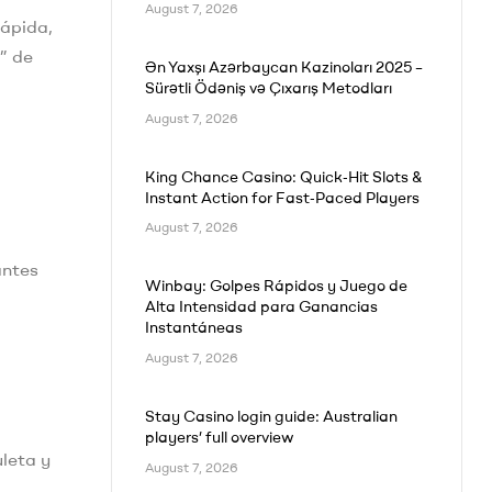
August 7, 2026
rápida,
” de
Ən Yaxşı Azərbaycan Kazinoları 2025 –
Sürətli Ödəniş və Çıxarış Metodları
August 7, 2026
King Chance Casino: Quick‑Hit Slots &
Instant Action for Fast‑Paced Players
August 7, 2026
antes
Winbay: Golpes Rápidos y Juego de
Alta Intensidad para Ganancias
Instantáneas
August 7, 2026
Stay Casino login guide: Australian
players’ full overview
leta y
August 7, 2026