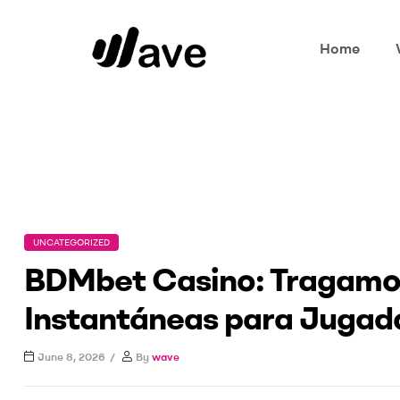
Home
Wave
Home Page
Uncategorized
BDMbet Casino: T
UNCATEGORIZED
BDMbet Casino: Tragamo
Instantáneas para Jugado
June 8, 2026
By
wave