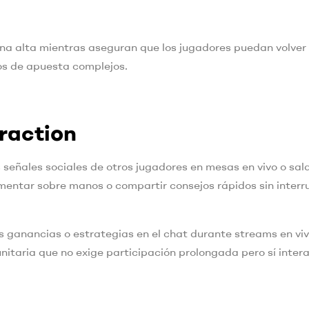
na alta mientras aseguran que los jugadores puedan volver
tos de apuesta complejos.
raction
s señales sociales de otros jugadores en mesas en vivo o sal
mentar sobre manos o compartir consejos rápidos sin interr
s ganancias o estrategias en el chat durante streams en viv
aria que no exige participación prolongada pero sí inter