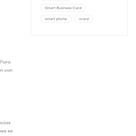
Smart Business Card
smart phone
vcard
 Para
ón con
ncias
nes se