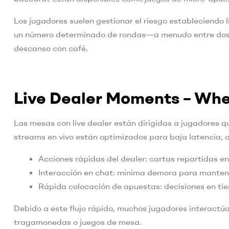
Los jugadores suelen gestionar el riesgo estableciend
un número determinado de rondas—a menudo entre dos 
descanso con café.
Live Dealer Moments – Whe
Las mesas con live dealer están dirigidas a jugadores que
streams en vivo están optimizados para baja latencia, a
Acciones rápidas del dealer: cartas repartidas e
Interacción en chat: mínima demora para manten
Rápida colocación de apuestas: decisiones en tie
Debido a este flujo rápido, muchos jugadores interactúan
tragamonedas o juegos de mesa.