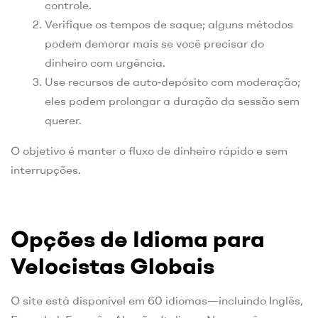
controle.
Verifique os tempos de saque; alguns métodos
podem demorar mais se você precisar do
dinheiro com urgência.
Use recursos de auto‑depósito com moderação;
eles podem prolongar a duração da sessão sem
querer.
O objetivo é manter o fluxo de dinheiro rápido e sem
interrupções.
Opções de Idioma para
Velocistas Globais
O site está disponível em 60 idiomas—incluindo Inglês,