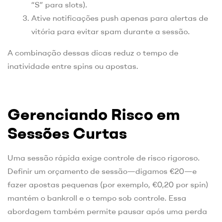
“S” para slots).
Ative notificações push apenas para alertas de
vitória para evitar spam durante a sessão.
A combinação dessas dicas reduz o tempo de
inatividade entre spins ou apostas.
Gerenciando Risco em
Sessões Curtas
Uma sessão rápida exige controle de risco rigoroso.
Definir um orçamento de sessão—digamos €20—e
fazer apostas pequenas (por exemplo, €0,20 por spin)
mantém o bankroll e o tempo sob controle. Essa
abordagem também permite pausar após uma perda