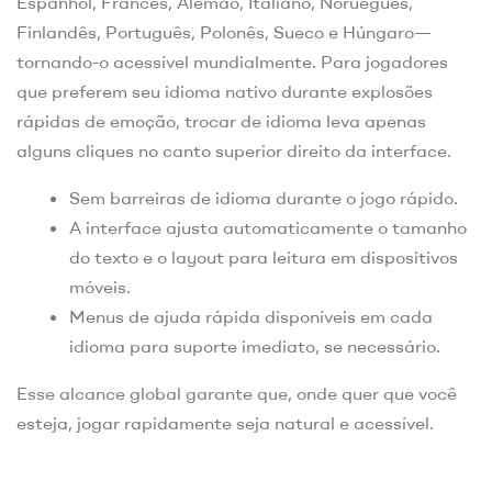
Espanhol, Francês, Alemão, Italiano, Norueguês,
Finlandês, Português, Polonês, Sueco e Húngaro—
tornando-o acessível mundialmente. Para jogadores
que preferem seu idioma nativo durante explosões
rápidas de emoção, trocar de idioma leva apenas
alguns cliques no canto superior direito da interface.
Sem barreiras de idioma durante o jogo rápido.
A interface ajusta automaticamente o tamanho
do texto e o layout para leitura em dispositivos
móveis.
Menus de ajuda rápida disponíveis em cada
idioma para suporte imediato, se necessário.
Esse alcance global garante que, onde quer que você
esteja, jogar rapidamente seja natural e acessível.