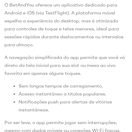
O BetAndYou oferece um aplicativo dedicado para
Android e iOS (via TestFlight). A plataforma móvel
espelha a experiência do desktop, mas é otimizada
para controles de toque e telas menores, ideal para
sessões rápidas durante deslocamentos ou intervalos
para almoço.
A navegação simplificada do app permite que você vá
direto da tela inicial para sua slot ou mesa ao vivo
favorita em apenas alguns toques.
Sem longos tempos de carregamento.
Acesso instantâneo a títulos populares.
Notificações push para alertas de vitórias
instantâneas.
Por ser leve, o app permite jogar sem interrupções,
mesmo com dados móveis ou conexões Wi‑Fi fracas.