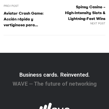
PREV POST
Spinsy Casino –
High‑Intensity Slots &
Aviator Crash Game:
Lightning‑Fast Wins
Acción rápida y
NEXT POST
vertiginosa para
ganancias rápidas
Business cards. Reinvented.
WAVE ⏤ The future of networking