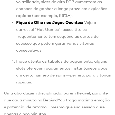
volatilidade, slots de alto RTP aumentam as
chances de ganhar a longo prazo em explosões
rápidas (por exemplo, 96%+).
Fique de Olho nos Jogos Quentes:
Veja o
carrossel “Hot Games”; esses títulos
frequentemente têm sequências curtas de
sucesso que podem gerar várias vitórias
consecutivas.
Fique atento às tabelas de pagamento; alguns
slots oferecem pagamentos instantâneos após
um certo número de spins—perfeito para vitórias
rápidas.
Uma abordagem disciplinada, porém flexível, garante
que cada minuto no BetAndYou traga máxima emoção
e potencial de retorno—mesmo que sua sessão dure
apenas cinco minutos.