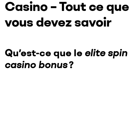
Casino – Tout ce que
vous devez savoir
Qu’est‑ce que le
elite spin
?
casino bonus