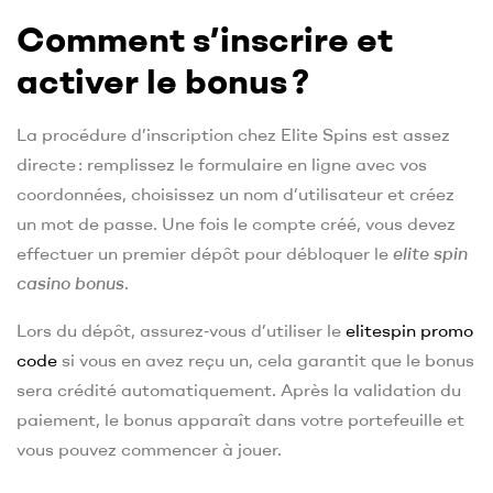
Comment s’inscrire et
activer le bonus ?
La procédure d’inscription chez Elite Spins est assez
directe : remplissez le formulaire en ligne avec vos
coordonnées, choisissez un nom d’utilisateur et créez
un mot de passe. Une fois le compte créé, vous devez
effectuer un premier dépôt pour débloquer le
elite spin
casino bonus
.
Lors du dépôt, assurez‑vous d’utiliser le
elitespin promo
code
si vous en avez reçu un, cela garantit que le bonus
sera crédité automatiquement. Après la validation du
paiement, le bonus apparaît dans votre portefeuille et
vous pouvez commencer à jouer.