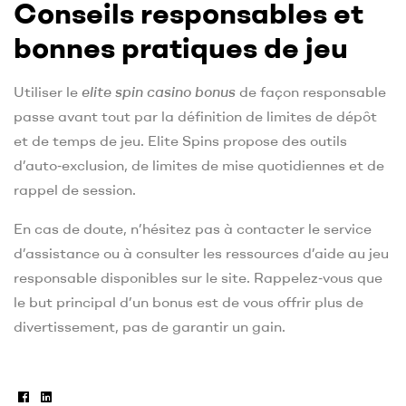
Conseils responsables et
bonnes pratiques de jeu
Utiliser le
elite spin casino bonus
de façon responsable
passe avant tout par la définition de limites de dépôt
et de temps de jeu. Elite Spins propose des outils
d’auto‑exclusion, de limites de mise quotidiennes et de
rappel de session.
En cas de doute, n’hésitez pas à contacter le service
d’assistance ou à consulter les ressources d’aide au jeu
responsable disponibles sur le site. Rappelez‑vous que
le but principal d’un bonus est de vous offrir plus de
divertissement, pas de garantir un gain.
Facebook
Linkedin