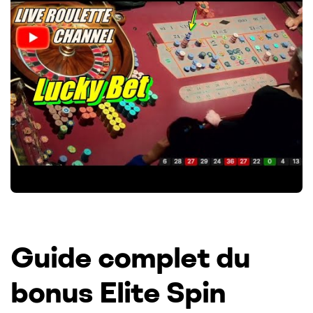
Guide complet du
bonus Elite Spin