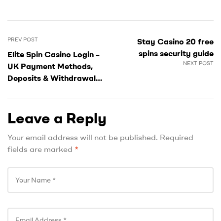
PREV POST
Stay Casino 20 free
spins security guide
Elite Spin Casino Login –
NEXT POST
UK Payment Methods,
Deposits & Withdrawals
Guide
Leave a Reply
Your email address will not be published.
Required
fields are marked
*