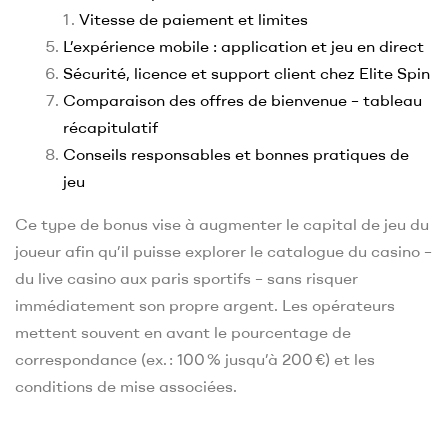
Vitesse de paiement et limites
L’expérience mobile : application et jeu en direct
Sécurité, licence et support client chez Elite Spin
Comparaison des offres de bienvenue – tableau
récapitulatif
Conseils responsables et bonnes pratiques de
jeu
Ce type de bonus vise à augmenter le capital de jeu du
joueur afin qu’il puisse explorer le catalogue du casino –
du live casino aux paris sportifs – sans risquer
immédiatement son propre argent. Les opérateurs
mettent souvent en avant le pourcentage de
correspondance (ex. : 100 % jusqu’à 200 €) et les
conditions de mise associées.