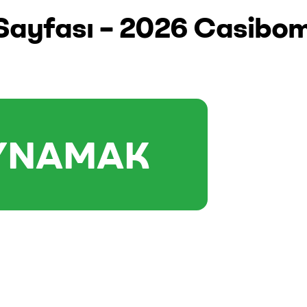
Sayfası – ​2026 Casibo
YNAMAK