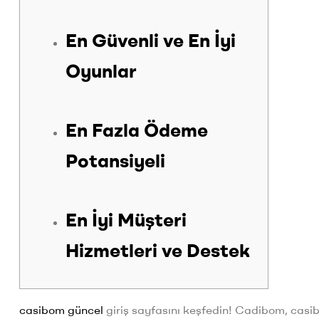
En Güvenli ve En İyi
Oyunlar
En Fazla Ödeme
Potansiyeli
En İyi Müşteri
Hizmetleri ve Destek
casibom güncel
giriş sayfasını keşfedin! Cadibom, casib