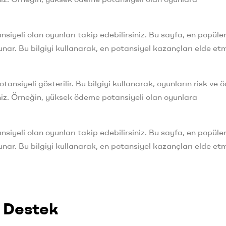
yeli olan oyunları takip edebilirsiniz. Bu sayfa, en popüler
nar. Bu bilgiyi kullanarak, en potansiyel kazançları elde et
ansiyeli gösterilir. Bu bilgiyi kullanarak, oyunların risk ve ö
iniz. Örneğin, yüksek ödeme potansiyeli olan oyunlara
yeli olan oyunları takip edebilirsiniz. Bu sayfa, en popüler
nar. Bu bilgiyi kullanarak, en potansiyel kazançları elde et
e Destek