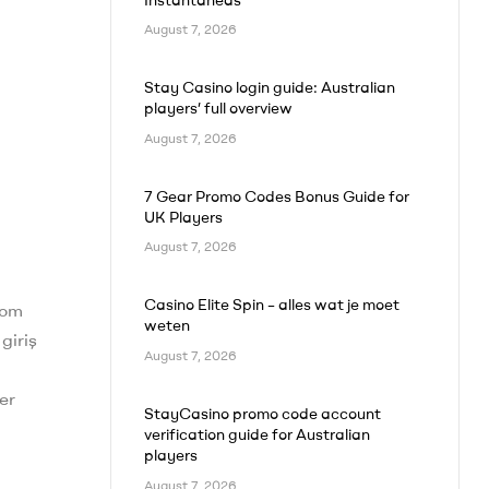
August 7, 2026
Stay Casino login guide: Australian
players’ full overview
August 7, 2026
7 Gear Promo Codes Bonus Guide for
UK Players
August 7, 2026
Casino Elite Spin – alles wat je moet
bom
weten
giriş
August 7, 2026
er
StayCasino promo code account
verification guide for Australian
players
August 7, 2026