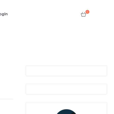
0
ogin