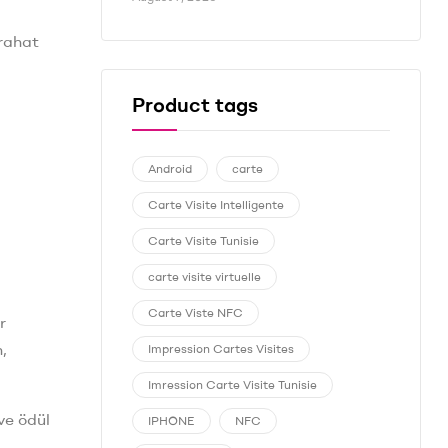
 rahat
Product tags
Android
carte
Carte Visite Intelligente
Carte Visite Tunisie
carte visite virtuelle
Carte Viste NFC
r
,
Impression Cartes Visites
Imression Carte Visite Tunisie
ve ödül
IPHONE
NFC