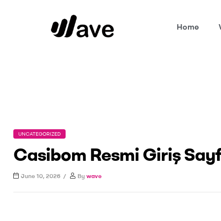
Home
Wave
Home Page
Uncategorized
Casibom Resmi Gi
UNCATEGORIZED
Casibom Resmi Giriş Sayf
June 10, 2026
By
wave