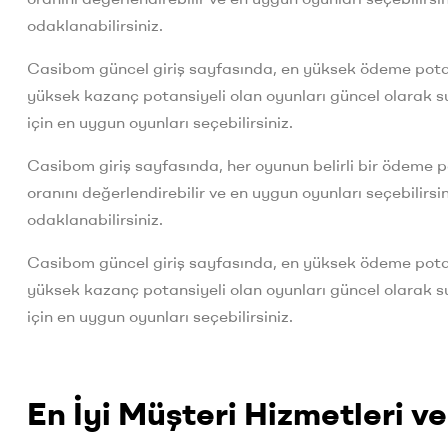
odaklanabilirsiniz.
Casibom güncel giriş sayfasında, en yüksek ödeme potansi
yüksek kazanç potansiyeli olan oyunları güncel olarak su
için en uygun oyunları seçebilirsiniz.
Casibom giriş sayfasında, her oyunun belirli bir ödeme pot
oranını değerlendirebilir ve en uygun oyunları seçebilirs
odaklanabilirsiniz.
Casibom güncel giriş sayfasında, en yüksek ödeme potansi
yüksek kazanç potansiyeli olan oyunları güncel olarak su
için en uygun oyunları seçebilirsiniz.
En İyi Müşteri Hizmetleri v