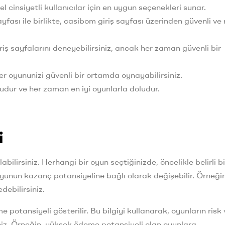
 cinsiyetli kullanıcılar için en uygun seçenekleri sunar.
fası ile birlikte, casibom giriş sayfası üzerinden güvenli ve
riş sayfalarını deneyebilirsiniz, ancak her zaman güvenli bir
her oyununizi güvenli bir ortamda oynayabilirsiniz.
dur ve her zaman en iyi oyunlarla doludur.
i
lirsiniz. Herhangi bir oyun seçtiğinizde, öncelikle belirli bi
 oyunun kazanç potansiyeline bağlı olarak değişebilir. Örneğin
debilirsiniz.
 potansiyeli gösterilir. Bu bilgiyi kullanarak, oyunların risk 
iniz. Örneğin, yüksek ödeme potansiyeli olan oyunlara