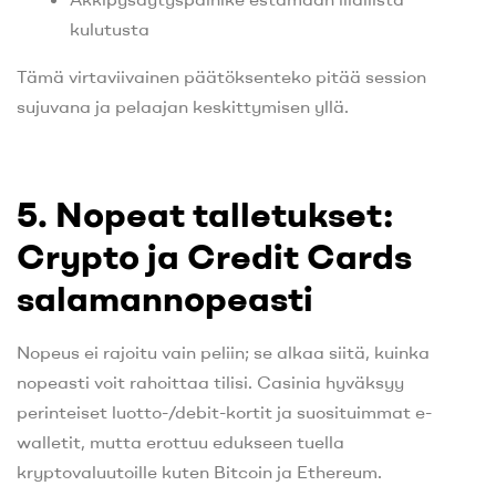
kulutusta
Tämä virtaviivainen päätöksenteko pitää session
sujuvana ja pelaajan keskittymisen yllä.
5. Nopeat talletukset:
Crypto ja Credit Cards
salamannopeasti
Nopeus ei rajoitu vain peliin; se alkaa siitä, kuinka
nopeasti voit rahoittaa tilisi. Casinia hyväksyy
perinteiset luotto-/debit-kortit ja suosituimmat e-
walletit, mutta erottuu edukseen tuella
kryptovaluutoille kuten Bitcoin ja Ethereum.