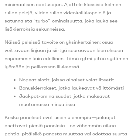
minimaalisen odotusajan. Ajattele klassisia kolmen
rullan pelejä, viiden rullan videokolikkopelejä ja
satunnaista “turbo”-ominaisuutta, joka laukaisee
lisäkierroksia sekunneissa.
Näissä peleissä tavoite on yksinkertainen: osua
voittavaan linjaan ja siirtyä seuraavaan kierrokseen
nopeammin kuin edellinen. Tämä rytmi pitää sydämen
lyömään ja pelikassan liikkeessä.
Nopeat slotit, joissa alhaiset volatiliteetit
Bonuskierrokset, jotka laukeavat välittömästi
Jackpot-ominaisuudet, jotka maksavat
muutamassa minuutissa
Koska panokset ovat usein pienempiä—pelaajat
asettavat pieniä panoksia—on vähemmän aikaa
pohtia, pitäisikö panosta muuttaa vai odottaa suurta