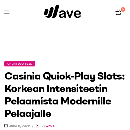
0
Wave
Home Page
Uncategorized
Casinia Quick‑Play Slots:
Korkean Intensiteetin Pelaamista Modernille Pelaajalle
UNCATEGORIZED
Casinia Quick‑Play Slots:
Korkean Intensiteetin
Pelaamista Modernille
Pelaajalle
June 6, 2026
By
wave