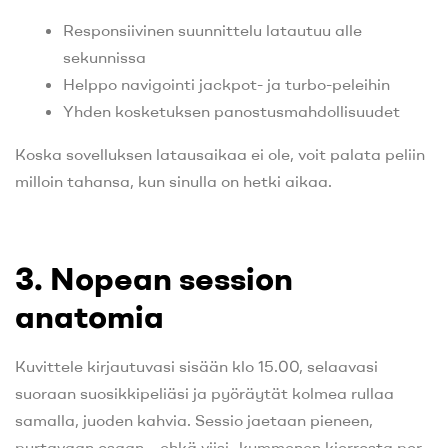
Responsiivinen suunnittelu latautuu alle
sekunnissa
Helppo navigointi jackpot- ja turbo-peleihin
Yhden kosketuksen panostusmahdollisuudet
Koska sovelluksen latausaikaa ei ole, voit palata peliin
milloin tahansa, kun sinulla on hetki aikaa.
3. Nopean session
anatomia
Kuvittele kirjautuvasi sisään klo 15.00, selaavasi
suoraan suosikkipeliäsi ja pyöräytät kolmea rullaa
samalla, juoden kahvia. Sessio jaetaan pieneen,
purtavaan osaan—ehkä viisi- kymmenen kierrosta per