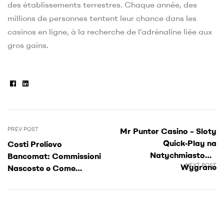
des établissements terrestres. Chaque année, des
millions de personnes tentent leur chance dans les
casinos en ligne, à la recherche de l’adrénaline liée aux
gros gains.
Facebook
Linkedin
PREV POST
Mr Punter Casino – Sloty
Quick‑Play na
Costi Prelievo
Natychmiastowe
Bancomat: Commissioni
NEXT POST
Wygrane
Nascoste e Come
Evitarle