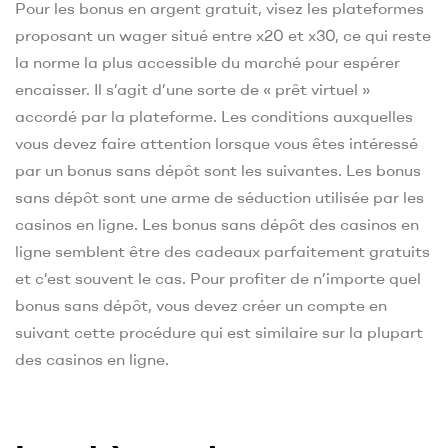
Pour les bonus en argent gratuit, visez les plateformes
proposant un wager situé entre x20 et x30, ce qui reste
la norme la plus accessible du marché pour espérer
encaisser. Il s’agit d’une sorte de « prêt virtuel »
accordé par la plateforme. Les conditions auxquelles
vous devez faire attention lorsque vous êtes intéressé
par un bonus sans dépôt sont les suivantes. Les bonus
sans dépôt sont une arme de séduction utilisée par les
casinos en ligne. Les bonus sans dépôt des casinos en
ligne semblent être des cadeaux parfaitement gratuits
et c’est souvent le cas. Pour profiter de n’importe quel
bonus sans dépôt, vous devez créer un compte en
suivant cette procédure qui est similaire sur la plupart
des casinos en ligne.