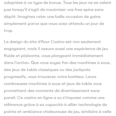
adaptées à ce type de bonus. Tous les jeux ne se valent
pas lorsqu’il s’agit de maximiser vos free spins sans
dépôt. Imaginez rater une belle occasion de gains
simplement parce que vous avez attendu un jour de
trop.
Le design du site d’Azur Casino est non seulement
engageant, mais il assure aussi une expérience de jeu
fluide et plaisante, vous plongeant immédiatement
dans l’action. Que vous soyez fan des machines à sous,
des jeux de table classiques ou des jackpots
progressifs, vous trouverez votre bonheur. Leurs
nombreuses machines à sous et jeux de table vous
promettent des moments de divertissement sans
pareil. Ce casino en ligne a su s’imposer comme une
référence grâce à sa capacité à allier technologie de
pointe et ambiance chaleureuse de jeu, similaire à celle