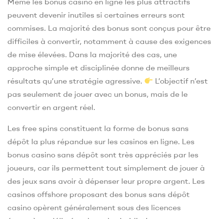
Même les bonus casino en ligne les plus attractifs
peuvent devenir inutiles si certaines erreurs sont
commises. La majorité des bonus sont conçus pour être
difficiles à convertir, notamment à cause des exigences
de mise élevées. Dans la majorité des cas, une
approche simple et disciplinée donne de meilleurs
résultats qu’une stratégie agressive.
L’objectif n’est
pas seulement de jouer avec un bonus, mais de le
convertir en argent réel.
Les free spins constituent la forme de bonus sans
dépôt la plus répandue sur les casinos en ligne. Les
bonus casino sans dépôt sont très appréciés par les
joueurs, car ils permettent tout simplement de jouer à
des jeux sans avoir à dépenser leur propre argent. Les
casinos offshore proposant des bonus sans dépôt
casino opèrent généralement sous des licences