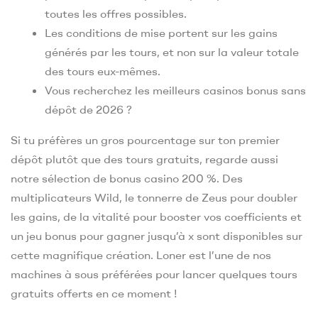
toutes les offres possibles.
Les conditions de mise portent sur les gains
générés par les tours, et non sur la valeur totale
des tours eux-mêmes.
Vous recherchez les meilleurs casinos bonus sans
dépôt de 2026 ?
Si tu préfères un gros pourcentage sur ton premier
dépôt plutôt que des tours gratuits, regarde aussi
notre sélection de bonus casino 200 %. Des
multiplicateurs Wild, le tonnerre de Zeus pour doubler
les gains, de la vitalité pour booster vos coefficients et
un jeu bonus pour gagner jusqu’à x sont disponibles sur
cette magnifique création. Loner est l’une de nos
machines à sous préférées pour lancer quelques tours
gratuits offerts en ce moment !