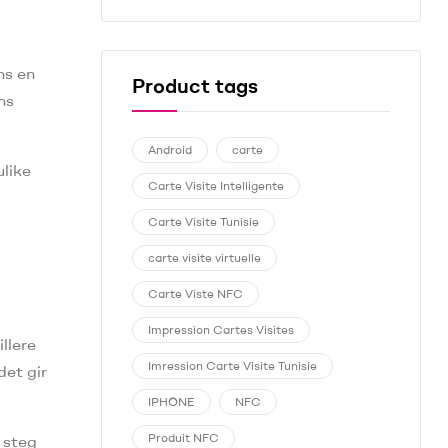
ns en
Product tags
ns
Android
carte
ulike
Carte Visite Intelligente
Carte Visite Tunisie
carte visite virtuelle
Carte Viste NFC
Impression Cartes Visites
illere
Imression Carte Visite Tunisie
det gir
IPHONE
NFC
Produit NFC
 steg