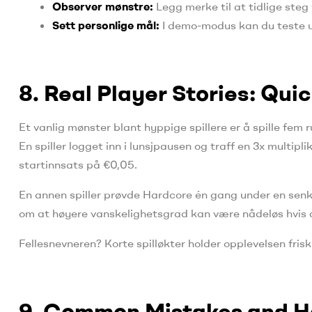
Observer mønstre:
Legg merke til at tidlige steg 
Sett personlige mål:
I demo-modus kan du teste ul
8. Real Player Stories: Qu
Et vanlig mønster blant hyppige spillere er å spille fem
En spiller logget inn i lunsjpausen og traff en 3x mult
startinnsats på €0,05.
En annen spiller prøvde Hardcore én gang under en sen
om at høyere vanskelighetsgrad kan være nådeløs hvis du
Fellesnevneren? Korte spilløkter holder opplevelsen frisk
9. Common Mistakes and 