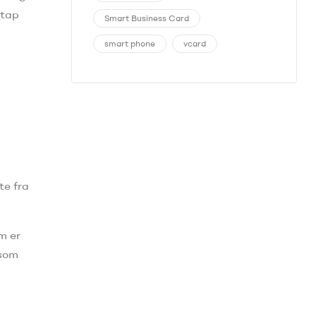
 tap
Smart Business Card
smart phone
vcard
te fra
m er
 som