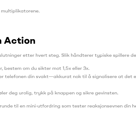
multiplikatorene.
n Action
slutninger etter hvert steg. Slik håndterer typiske spillere de
, bestem om du sikter mot 1,5x eller 3x.
er telefonen din svakt—akkurat nok til å signalisere at det 
føler deg urolig, trykk på knappen og sikre gevinsten.
runde til en mini‑utfordring som tester reaksjonsevnen din he