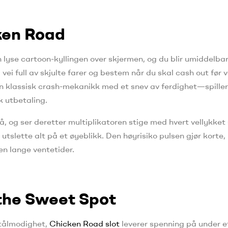
cken Road
n lyse cartoon-kyllingen over skjermen, og du blir umiddelba
 vei full av skjulte farer og bestem når du skal cash out før 
n klassisk crash-mekanikk med et snev av ferdighet—spille
k utbetaling.
vå, og ser deretter multiplikatoren stige med hvert vellykket
 utslette alt på et øyeblikk. Den høyrisiko pulsen gjør korte,
ten lange ventetider.
 the Sweet Spot
 tålmodighet,
Chicken Road slot
leverer spenning på under e