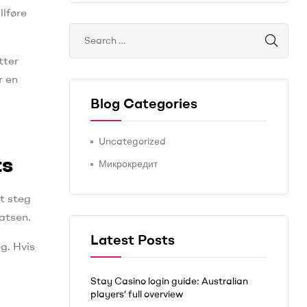
llføre
tter
r en
Blog Categories
Uncategorized
ts
Микрокредит
rt steg
satsen.
Latest Posts
g. Hvis
Stay Casino login guide: Australian
players’ full overview