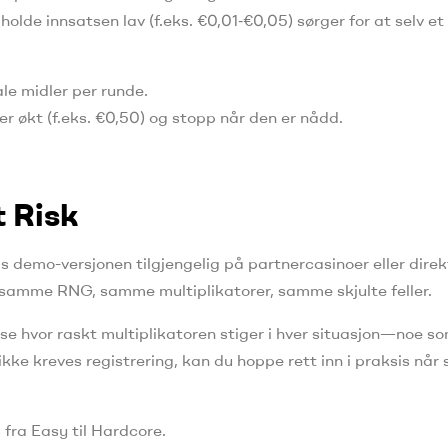
holde innsatsen lav (f.eks. €0,01‑€0,05) sørger for at selv et
le midler per runde.
 økt (f.eks. €0,50) og stopp når den er nådd.
 Risk
tis demo-versjonen tilgjengelig på partnercasinoer eller direk
 samme RNG, samme multiplikatorer, samme skjulte feller.
e hvor raskt multiplikatoren stiger i hver situasjon—noe so
 ikke kreves registrering, kan du hoppe rett inn i praksis når
 fra Easy til Hardcore.