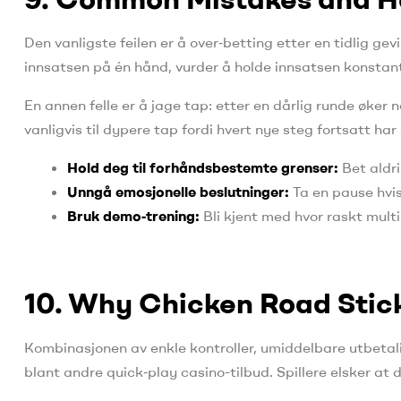
Den vanligste feilen er å over‑betting etter en tidlig gevi
innsatsen på én hånd, vurder å holde innsatsen konstan
En annen felle er å jage tap: etter en dårlig runde øker
vanligvis til dypere tap fordi hvert nye steg fortsatt ha
Hold deg til forhåndsbestemte grenser:
Bet aldri
Unngå emosjonelle beslutninger:
Ta en pause hvis
Bruk demo‑trening:
Bli kjent med hvor raskt multi
10. Why Chicken Road Stic
Kombinasjonen av enkle kontroller, umiddelbare utbetalin
blant andre quick‑play casino-tilbud. Spillere elsker at d