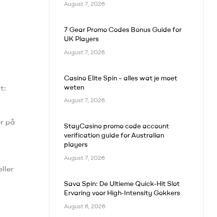
August 7, 2026
7 Gear Promo Codes Bonus Guide for
UK Players
August 7, 2026
Casino Elite Spin – alles wat je moet
weten
t:
August 7, 2026
er på
StayCasino promo code account
verification guide for Australian
players
August 7, 2026
ller
Sava Spin: De Ultieme Quick‑Hit Slot
Ervaring voor High‑Intensity Gokkers
August 6, 2026