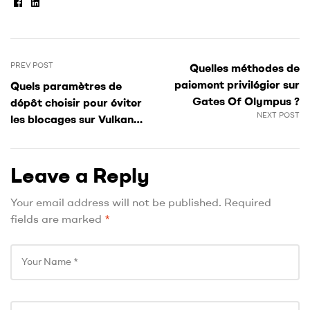
Facebook
Linkedin
PREV POST
Quelles méthodes de
paiement privilégier sur
Quels paramètres de
Gates Of Olympus ?
dépôt choisir pour éviter
NEXT POST
les blocages sur Vulkan
Vegas
Leave a Reply
Your email address will not be published.
Required
fields are marked
*