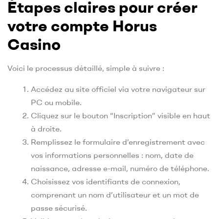
Étapes claires pour créer
votre compte Horus
Casino
Voici le processus détaillé, simple à suivre :
Accédez au site officiel via votre navigateur sur
PC ou mobile.
Cliquez sur le bouton “Inscription” visible en haut
à droite.
Remplissez le formulaire d’enregistrement avec
vos informations personnelles : nom, date de
naissance, adresse e-mail, numéro de téléphone.
Choisissez vos identifiants de connexion,
comprenant un nom d’utilisateur et un mot de
passe sécurisé.