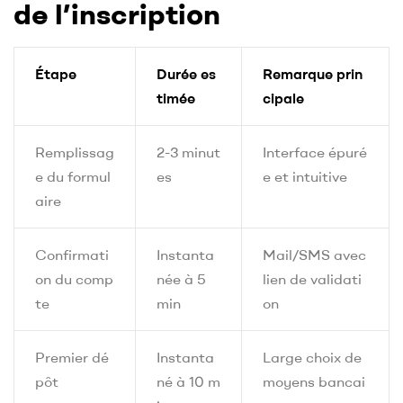
de l’inscription
Étape
Durée es
Remarque prin
timée
cipale
Remplissag
2-3 minut
Interface épuré
e du formul
es
e et intuitive
aire
Confirmati
Instanta
Mail/SMS avec
on du comp
née à 5
lien de validati
te
min
on
Premier dé
Instanta
Large choix de
pôt
né à 10 m
moyens bancai