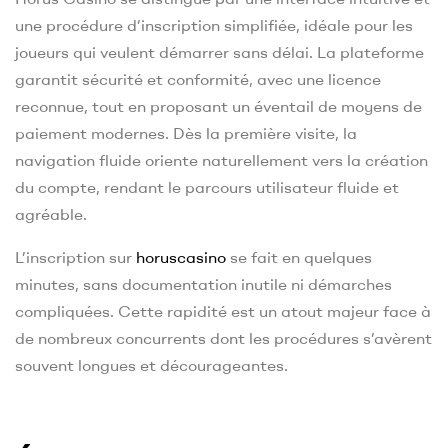
une procédure d’inscription simplifiée, idéale pour les
joueurs qui veulent démarrer sans délai. La plateforme
garantit sécurité et conformité, avec une licence
reconnue, tout en proposant un éventail de moyens de
paiement modernes. Dès la première visite, la
navigation fluide oriente naturellement vers la création
du compte, rendant le parcours utilisateur fluide et
agréable.
L’inscription sur
horuscasino
se fait en quelques
minutes, sans documentation inutile ni démarches
compliquées. Cette rapidité est un atout majeur face à
de nombreux concurrents dont les procédures s’avèrent
souvent longues et décourageantes.