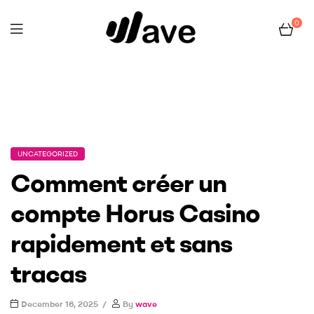
0
Wave
Home Page
Uncategorized
Comment créer un compte
Horus Casino rapidement et sans tracas
UNCATEGORIZED
Comment créer un
compte Horus Casino
rapidement et sans
tracas
December 16, 2025
By
wave