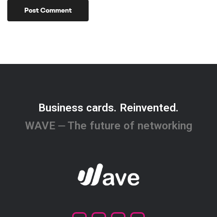
Business cards. Reinvented.
WAVE ⏤ The future of networking