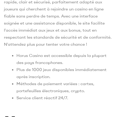
rapide, clair et sécurisé, parfaitement adapté aux
joueurs qui cherchent à rejoindre un casino en ligne
fiable sans perdre de temps. Avec une interface
soignée et une assistance disponible, le site facilite
l’accès immédiat aux jeux et aux bonus, tout en
respectant les standards de sécurité et de conformité.
N’attendez plus pour tenter votre chance !
Horus Casino est accessible depuis la plupart
des pays francophones.
Plus de 1000 jeux disponibles immédiatement
après inscription.
Méthodes de paiement variées : cartes,
portefeuilles électroniques, crypto.
Service client réactif 24/7.