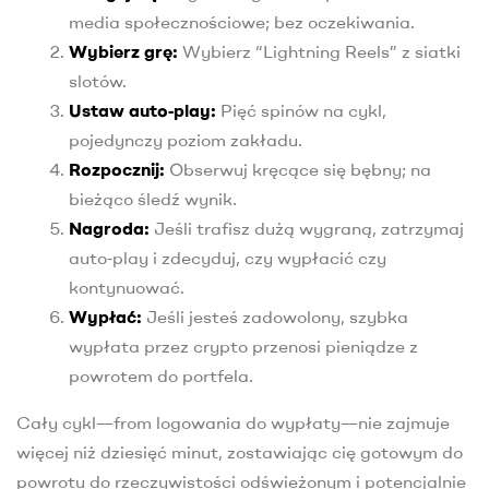
media społecznościowe; bez oczekiwania.
Wybierz grę:
Wybierz “Lightning Reels” z siatki
slotów.
Ustaw auto‑play:
Pięć spinów na cykl,
pojedynczy poziom zakładu.
Rozpocznij:
Obserwuj kręcące się bębny; na
bieżąco śledź wynik.
Nagroda:
Jeśli trafisz dużą wygraną, zatrzymaj
auto‑play i zdecyduj, czy wypłacić czy
kontynuować.
Wypłać:
Jeśli jesteś zadowolony, szybka
wypłata przez crypto przenosi pieniądze z
powrotem do portfela.
Cały cykl—from logowania do wypłaty—nie zajmuje
więcej niż dziesięć minut, zostawiając cię gotowym do
powrotu do rzeczywistości odświeżonym i potencjalnie