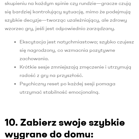
skupieniu na każdym spinie czy rundzie—gracze czują
się bardziej kontrolujący sytuację, mimo że podejmują
szybkie decyzje—tworząc uzależniający, ale zdrowy
wzorzec gry, jeśli jest odpowiednio zarządzany.
Ekscytacja jest natychmiastowa; szybko czujesz
się nagrodzony, co wzmacnia pozytywne
zachowania.
Krótkie sesje zmniejszają zmęczenie i utrzymują
radość z gry na przyszłość.
Psychiczny reset po każdej sesji pomaga
utrzymać stabilność emocjonalną.
10. Zabierz swoje szybkie
wygrane do domu: