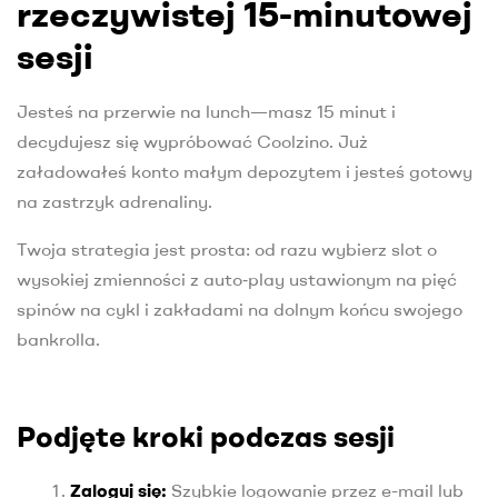
rzeczywistej 15-minutowej
sesji
Jesteś na przerwie na lunch—masz 15 minut i
decydujesz się wypróbować Coolzino. Już
załadowałeś konto małym depozytem i jesteś gotowy
na zastrzyk adrenaliny.
Twoja strategia jest prosta: od razu wybierz slot o
wysokiej zmienności z auto‑play ustawionym na pięć
spinów na cykl i zakładami na dolnym końcu swojego
bankrolla.
Podjęte kroki podczas sesji
Zaloguj się:
Szybkie logowanie przez e-mail lub