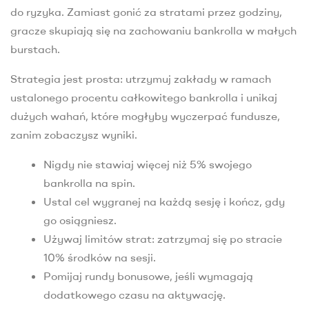
do ryzyka. Zamiast gonić za stratami przez godziny,
gracze skupiają się na zachowaniu bankrolla w małych
burstach.
Strategia jest prosta: utrzymuj zakłady w ramach
ustalonego procentu całkowitego bankrolla i unikaj
dużych wahań, które mogłyby wyczerpać fundusze,
zanim zobaczysz wyniki.
Nigdy nie stawiaj więcej niż 5% swojego
bankrolla na spin.
Ustal cel wygranej na każdą sesję i kończ, gdy
go osiągniesz.
Używaj limitów strat: zatrzymaj się po stracie
10% środków na sesji.
Pomijaj rundy bonusowe, jeśli wymagają
dodatkowego czasu na aktywację.