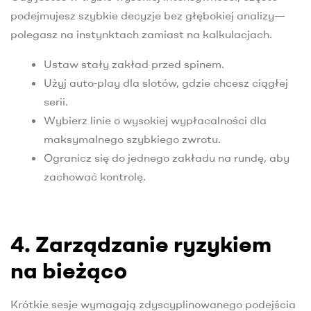
podejmujesz szybkie decyzje bez głębokiej analizy—
polegasz na instynktach zamiast na kalkulacjach.
Ustaw stały zakład przed spinem.
Użyj auto‑play dla slotów, gdzie chcesz ciągłej
serii.
Wybierz linie o wysokiej wypłacalności dla
maksymalnego szybkiego zwrotu.
Ogranicz się do jednego zakładu na rundę, aby
zachować kontrolę.
4. Zarządzanie ryzykiem
na bieżąco
Krótkie sesje wymagają zdyscyplinowanego podejścia