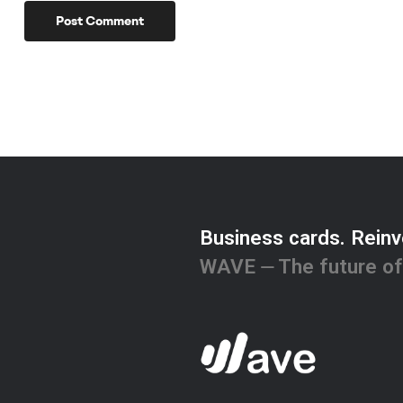
Business cards. Reinv
WAVE ⏤ The future of