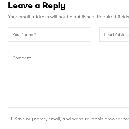
Leave a Reply
Your email address will not be published.
Required field
Save my name, email, and website in this browser fo