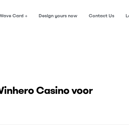
Wave Card
Design yours now
Contact Us
L
eid van Winhero Casino voor nieuwkomers
Winhero Casino voor