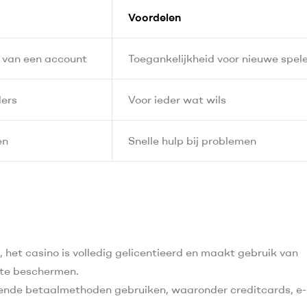
Voordelen
 van een account
Toegankelijkheid voor nieuwe spel
ders
Voor ieder wat wils
en
Snelle hulp bij problemen
 het casino is volledig gelicentieerd en maakt gebruik van
 te beschermen.
lende betaalmethoden gebruiken, waaronder creditcards, e-