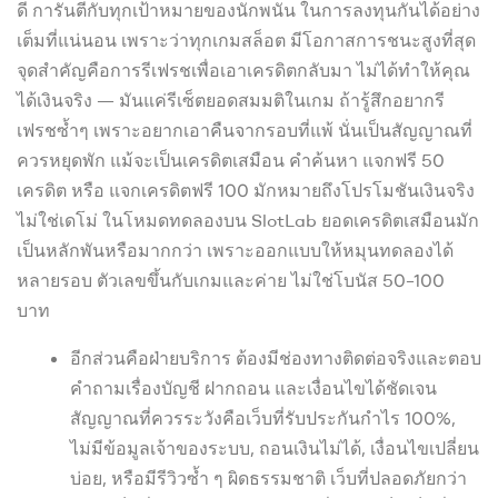
ดี การันตีกับทุกเป้าหมายของนักพนัน ในการลงทุนกันได้อย่าง
เต็มที่แน่นอน เพราะว่าทุกเกมสล็อต มีโอกาสการชนะสูงที่สุด
จุดสำคัญคือการรีเฟรชเพื่อเอาเครดิตกลับมา ไม่ได้ทำให้คุณ
ได้เงินจริง — มันแค่รีเซ็ตยอดสมมติในเกม ถ้ารู้สึกอยากรี
เฟรชซ้ำๆ เพราะอยากเอาคืนจากรอบที่แพ้ นั่นเป็นสัญญาณที่
ควรหยุดพัก แม้จะเป็นเครดิตเสมือน คำค้นหา แจกฟรี 50
เครดิต หรือ แจกเครดิตฟรี 100 มักหมายถึงโปรโมชันเงินจริง
ไม่ใช่เดโม่ ในโหมดทดลองบน SlotLab ยอดเครดิตเสมือนมัก
เป็นหลักพันหรือมากกว่า เพราะออกแบบให้หมุนทดลองได้
หลายรอบ ตัวเลขขึ้นกับเกมและค่าย ไม่ใช่โบนัส 50–100
บาท
อีกส่วนคือฝ่ายบริการ ต้องมีช่องทางติดต่อจริงและตอบ
คำถามเรื่องบัญชี ฝากถอน และเงื่อนไขได้ชัดเจน
สัญญาณที่ควรระวังคือเว็บที่รับประกันกำไร 100%,
ไม่มีข้อมูลเจ้าของระบบ, ถอนเงินไม่ได้, เงื่อนไขเปลี่ยน
บ่อย, หรือมีรีวิวซ้ำ ๆ ผิดธรรมชาติ เว็บที่ปลอดภัยกว่า