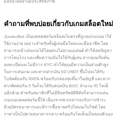
มือถือได้อย่างมีประสิทธิภาพ
คำถามที่พบบ่อยเกี่ยวกับเกมสล็อตใหม่
JumboBet เป็นแพลตฟอร์มสล็อตเว็บตรงที่ถูกออกแบบมาให้
ใช้งานง่าย เหมาะสำหรับทั้งผู้เล่นมือใหม่และมืออาชีพ โดย
สามารถเข้าเล่นเกมได้โดยตรงไม่ผ่านเอเย่นต์ ทำให้ลดปัญหา
การโดนโกง และเพิ่มความมั่นใจให้กับผู้เล่น หากคุณเริ่มต้น
ลงทะเบียนจะไม่มีการ KYC ทำให้คุณมีความเป็นส่วนตัวสูง
ในการเล่นเกม และหากฝากเงิน 50 USDT ขึ้นไปจะได้รับ
โบนัสต้อนรับ 100% พร้อมกับกล่องสุ่มที่มาในบัญชี และหาก
ฝากติดต่อกัน 3 วันก็จะได้รับสกุลเงิน BGC จำนวน 10 โทเต็
นอีกด้วย สำหรับสมาชิกที่ไม่มีสินทรัพย์ดิจิทัลก็สามารถเล่น
เกมบนแพลตฟอร์มนี้ได้ เนื่องจากพวกเขารองรับการชำระ
ด้วยบัตรธนาคารและมีการซื้อขายคริปโตบนเว็บไซต์ โดย
ราคาเป็นไปตามธนาคารกลาง พร้อมกับโทเค็นเป็นของตัวเอง