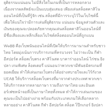
ยุติธรรมแน่นอน ไม่มีสิ่งใดในเกมที่เป็นการหลอกลวง
เนื่องจากผลลัพธ์จะเป็นแบบสุ่มเสมอ เพียงเล่นสล็อตคาสิโน
ออนไลน์ที่เป็นที่รู้จัก เช่น สล็อตที่มีการระบุไว้ในเว็บไซต์นี้
เพื่อให้แน่ใจว่ามีการเล่นที่ยุติธรรม แน่นอน ข้อมูลส่วนตัวและ
เงินของคุณจะปลอดภัยหากคุณเล่นสล็อตคาสิโนออนไลน์ที่
มีชื่อเสียงและหลีกเลี่ยงเว็บไซต์สล็อตออนไลน์ที่ถูกแบน
We88 คือเว็บพนันออนไลน์ที่เปิดให้บริการมานานสำหรับชาว
ไทย โดยมุ่งเน้นการบริการเกมที่ครบวงจร ไม่ว่าจะเป็น กีฬา
อีสปอร์ต สล็อตเว็บตรง คาสิโนสด บาคาร่าออนไลน์ ไก่ชน ยิง
ปลา เกมพิเศษ ล็อตเตอรี่ แน่นอนว่าพวกเขามีพันธมิตรเกมที่
ยอดเยี่ยม ทำให้เล่นเกมเว็บตรงได้อย่างสบายใจและไร้กังวล
UEA8 ให้บริการสล็อตเว็บตรงที่มาจากต่างประเทศ พวกเขา
ให้บริการหลากหลายภาษา รวมถึงภาษาไทย และอินเต
อร์เฟซหน้าจอที่เป็นภาษาไทยทั้งหมด ทำให้การเล่นเกมของ
คุณจะเป็นไปอย่างง่าย พร้อมกับประเภทเกมให้เลือกหลาก
หลายอย่าง คาสิโนสด กีฬา อีสปอร์ต สล็อต โป๊กเกอร์ ยิงปลา