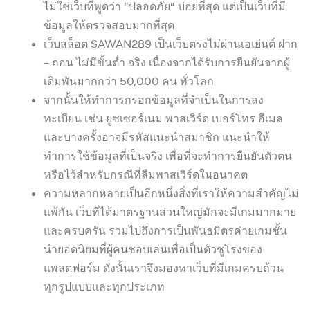
ไม่ใช่เว็บที่พูดว่า “ปลอดภัย” บ่อยที่สุด แต่เป็นเว็บที่มี
ข้อมูลให้ตรวจสอบมากที่สุด
เว็บสล็อต SAWAN289 เป็นเว็บตรงไม่ผ่านเอเย่นต์ ฝาก
– ถอน ไม่มีขั้นต่ำ จริง เนื่องจากได้รับการยืนยันจากผู้
เดิมพันมากกว่า 50,000 คน ทั่วโลก
จากนั้นให้ทำการกรอกข้อมูลที่จำเป็นในการลง
ทะเบียน เช่น ยูซเซอร์เนม พาสเวิร์ด เบอร์โทร อีเมล
และบางครั้งอาจมีรหัสแนะนำสมาชิก แนะนำให้
ทำการใช้ข้อมูลที่เป็นจริง เพื่อที่จะทำการยืนยันตัวตน
หรือไว้สำหรับกรณีที่ลืมพาสเวิร์ดในอนาคต
ความหลากหลายเป็นอีกหนึ่งสิ่งที่เราให้ความสำคัญไม่
แพ้กัน เว็บที่ได้มาตรฐานส่วนใหญ่มักจะมีเกมมากมาย
และครบครัน รวมไปถึงการเป็นพันธมิตรค่ายเกมชั้น
นำยอดนิยมที่ผู้คนชอบเล่นเพื่อเป็นตัวชูโรงของ
แพลตฟอร์ม ดังนั้นเราจึงมองหาเว็บที่มีเกมครบถ้วน
ทุกรูปแบบและทุกประเภท