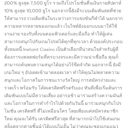
200% สูงสุด 7,500 ยูโร รวมถึงโปรโมชั่นคืนเงินรายสัปดาห์
10% สูงสุด 10,000 ยูโร นอกจากนี้ยังมีระบบเดิมพันสดที่ช่วย
ให้สามารถวางเดิมพันในระหว่างการแข่งขันกีฬาได้ นอกจาก
ความหลากหลายของเกมแล้ว เว็บไซต์ยังออกแบบมาให้ใช้
งานง่าย รองรับทั้งบนคอมพิวเตอร์และมือถือ ทำให้ผู้เล่น
สามารถสนุกไปกับเกมโปรดได้ทุกที่ทุกเวลา ด้วยองค์ประกอบ
ทั้งหมดนี้ Instant Casino เป็นตัวเลือกที่น่าสนใจสำหรับผู้ที่
ต้องการแพลตฟอร์มที่ครบวงจรและมีความน่าเชื่อถือ คุณก็
สามารถค้นพบความสนุกได้อย่างไร้ขีดจำกัด นอกจากนี้ ยังมี
เกมใหม่ ๆ อัปเดตเข้ามาตลอดเวลา ทำให้คุณไม่พลาดความ
สนุกและโอกาสในการชนะรางวัลใหญ่ การสมัครง่ายและ
รวดเร็ว พร้อมรับ โค้ดเครดิตฟรีกดรับเอง ทันทีเพื่อเริ่มต้นการ
เดิมพันแบบไม่มีความเสี่ยง อย่ารอช้า มาร่วมสร้างความมันส์
และโอกาสในการทำกำไรไปด้วยกันวันนี้ มาร่วมสนุกกับโปร
โมชั่น เครดิตฟรี ที่ไม่เหมือนใคร โดยเพียงแค่สมัครสมาชิก
ใหม่ คุณจะได้รับ เครดิตฟรีล่าสุด ที่สามารถนำไปใช้เล่นเกม
สล็อตจากค่ายชั้นนำได้แบบไม่อั้น ไม่ว่าคุณจะชอบเกมแนว