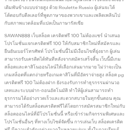
เดิมพันข้างแบบจ่ายสูง ด้วย Roulette Russia ผู้เล่นจะได้
โต้ตอบกับดีลเลอร์ที่พูดภาษาของพวกเขาและเพลิดเพลินไป
กับสภาพแวดล้อมที่แปลเป็นภาษารัสเซีย
SAWAN888 เว็บสล็อต เครดิตฟรี 100 ไม่ต้องแชร์ นำเสนอ
โปรโมชั่นแจกเครดิตฟรี 100 ให้กับสมาชิกใหม่ที่สมัครและ
ยืนยันเบอร์โทรศัพท์ โปรโมชั่นนี้ไม่มีเงื่อนไขที่ยุ่งยาก ผู้เล่น
สามารถรับเครดิตได้ทันทีหลังจากสมัครเสร็จสิ้น เว็บนี้มีเกม
สล็อตและคาสิโนออนไลน์ให้เลือกเล่นมากมาย ไม่ว่าจะเป็น
เกมสล็อตที่แตกง่ายหรือเกมคาสิโนที่มีอัตราจ่ายสูง สล็อต pg
เครดิตฟรี 100 ไม่ต้องฝาก ยังรองรับการทำธุรกรรมผ่านวอ
เลทและระบบฝาก-ถอนอัตโนมัติ ทำให้ผู้เล่นสามารถทำ
ธุรกรรมได้อย่างรวดเร็วและสะดวกสบายในทุกขั้นตอน คุณ
สามารถได้รับสล็อตเครดิตฟรีได้โดยการสมัครสมาชิกใหม่กับ
สล็อตออนไลน์ที่มีโปรโมชั่นนี้ หรือเข้าร่วมกิจกรรมพิเศษและ
โปรโมชั่นอื่นๆ ที่ทางเว็บไซต์จัดขึ้น การเล่นเว็บ สล็อตเครดิต
ฟรี มีความสำคัญอย่างมากในหลายแง่มุม ทั้งในการเรียนรู้