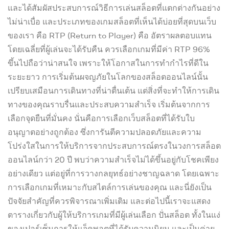
และได้สัมผัสประสบการณ์วิธีการเล่นสล็อตที่แตกต่างกันอย่าง
ไม่น่าเบื่อ และประเภทของเกมสล็อตที่เห็นได้บ่อยที่สุดบนเว็บ
ของเรา คือ RTP (Return to Player) คือ อัตราผลตอบแทน
โดยเฉลี่ยที่ผู้เล่นจะได้รับคืน ควรเลือกเกมที่มีค่า RTP 96%
ขึ้นไปถือว่าน่าสนใจ เพราะให้โอกาสในการทำกำไรที่ดีใน
ระยะยาว การเริ่มต้นผจญภัยในโลกของสล็อตออนไลน์นั้น
เปรียบเสมือนการเดินทางที่น่าตื่นเต้น แต่สิ่งที่จะทำให้การเดิน
ทางของคุณราบรื่นและประสบความสำเร็จ เริ่มต้นจากการ
เลือกจุดยืนที่มั่นคง นั่นคือการเลือกเว็บสล็อตที่ได้รับใบ
อนุญาตอย่างถูกต้อง ซึ่งการันตีความปลอดภัยและความ
โปร่งใสในการให้บริการจากประสบการณ์ตรงในวงการสล็อต
ออนไลน์กว่า 20 ปี พบว่าความสำเร็จไม่ได้ขึ้นอยู่กับโชคเพียง
อย่างเดียว แต่อยู่ที่การวางกลยุทธ์อย่างชาญฉลาด โดยเฉพาะ
การเลือกเกมที่เหมาะกับสไตล์การเล่นของคุณ และนี่ยังเป็น
ปัจจัยสำคัญที่ควรพิจารณาเพิ่มเติม และต่อไปนี้เราจะแสดง
ตารางเกี่ยวกับผู้ให้บริการเกมที่มีผู้เล่นเลือก ปั่นสล็อต ทั้งในแง่
ของเปอร์เซ็นการให้แจ็คพอตที่ได้รับความนิยม และเป็นค่าย