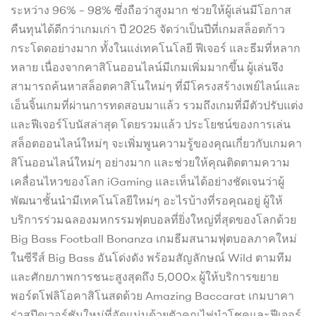
ระหว่าง 96% – 98% ซึ่งถือว่าสูงมาก ช่วยให้ผู้เล่นมีโอกาส
คืนทุนได้ดีกว่าเกมเก่า ปี 2025 จัดว่าเป็นปีที่เกมสล็อตก้าว
กระโดดอย่างมาก ทั้งในแง่เทคโนโลยี ฟีเจอร์ และธีมที่หลาก
หลาย เนื่องจากคาสิโนออนไลน์มีเกมเพิ่มมากขึ้น ผู้เล่นจึง
สามารถค้นหาสล็อตคาสิโนใหม่ๆ ที่มีโครงสร้างเพย์ไลน์และ
เอ็นจิ้นเกมที่ผ่านการทดสอบมาแล้ว รวมถึงเกมที่มีตัวปรับแต่ง
และฟีเจอร์โบนัสล่าสุด โดยรวมแล้ว ประโยชน์ของการเล่น
สล็อตออนไลน์ใหม่ๆ จะเพิ่มพูนความรู้ของคุณเกี่ยวกับเกมคา
สิโนออนไลน์ใหม่ๆ อย่างมาก และช่วยให้คุณติดตามความ
เคลื่อนไหวของโลก iGaming และเห็นได้อย่างชัดเจนว่าผู้
พัฒนาชั้นนำมีเทคโนโลยีใหม่ๆ อะไรบ้างที่รอคุณอยู่ ผู้ให้
บริการร่วมฉลองมหกรรมฟุตบอลที่ยิ่งใหญ่ที่สุดของโลกด้วย
Big Bass Football Bonanza เกมธีมสนามฟุตบอลภาคใหม่
ในซีรีส์ Big Bass อันโด่งดัง พร้อมสัญลักษณ์ Wild ตามทีม
และศักยภาพการชนะสูงสุดถึง 5,000x ผู้ให้บริการขยาย
พอร์ตโฟลิโอคาสิโนสดด้วย Amazing Baccarat เกมบาคา
ร่าสปีดเวอร์ชันใหม่ที่อัดแน่นด้วยตัวคูณไพ่นำโชคและฟีเจอร์