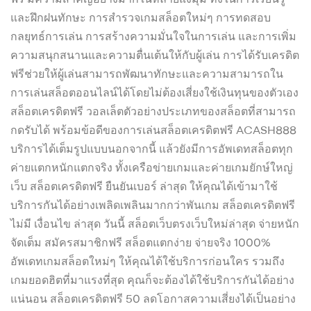
และฝึกฝนทักษะ การสำรวจเกมสล็อตใหม่ๆ การทดสอบ
กลยุทธ์การเล่น การสร้างความมั่นใจในการเล่น และการเพิ่ม
ความสนุกสนานและความตื่นเต้นให้กับผู้เล่น การได้รับเครดิต
ฟรีช่วยให้ผู้เล่นสามารถพัฒนาทักษะและความสามารถใน
การเล่นสล็อตออนไลน์ได้โดยไม่ต้องเสี่ยงใช้เงินทุนของตัวเอง
สล็อตเครดิตฟรี วอลเล็ตตัวอย่างประเภทของสล็อตที่สามารถ
กดรับได้ พร้อมข้อดีของการเล่นสล็อตเครดิตฟรี ACASH888
บริการได้เต็มรูปแบบนอกจากนี้ แล้วยังมีการอัพเดทสล็อตทุก
ค่ายแตกหนักแตกจริง ทั้งเครือข่ายเกมและค่ายเกมยักษ์ใหญ่
เว็บ สล็อตเครดิตฟรี ยืนยันเบอร์ ล่าสุด ให้คุณได้เข้ามาใช้
บริการกันได้อย่างเพลิดเพลินมากกว่าพันเกม สล็อตเครดิตฟรี
ไม่มี เงื่อนไข ล่าสุด วันนี้ สล็อตเว็บตรงเว็บใหม่ล่าสุด จ่ายหนัก
จัดเต็ม สมัครสมาชิกฟรี สล็อตแตกง่าย จ่ายจริง 1000%
อัพเดทเกมสล็อตใหม่ๆ ให้คุณได้ใช้บริการก่อนใคร รวมถึง
เกมยอดฮิตที่มาแรงที่สุด คุณก็จะต้องได้ใช้บริการกันได้อย่าง
แน่นอน สล็อตเครดิตฟรี 50 ลดโอกาสความเสี่ยงได้เป็นอย่าง