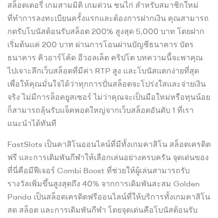
สล็อตเตอรี่ เกมสามมิติ เกมด่วน ชนไก่ สำหรับสมาชิกใหม่
ที่ทำการลงทะเบียนครั้งแรกและต้องการฝากเงิน คุณสามารถ
กดรับโบนัสต้อนรับสล็อต 200% สูงสุด 5,000 บาท โดยฝาก
เริ่มต้นแค่ 200 บาท ผ่านการโอนผ่านบัญชีธนาคาร บัตร
ธนาคาร คิวอาร์โค้ด อีวอลเล็ต คริปโต บทความนี้จะพาคุณ
ไปเจาะลึกเว็บสล็อตที่มีค่า RTP สูง และโบนัสแตกง่ายที่สุด
เพื่อให้คุณมั่นใจได้ว่าทุกการปั่นสล็อตจะโปร่งใสและจ่ายเงิน
จริง ไม่มีการล็อคยูสเซอร์ ไม่ว่าคุณจะเป็นมือใหม่หรือทุนน้อย
ก็สามารถลุ้นรับแจ็คพอตใหญ่จากเว็บสล็อตอันดับ 1 ที่เรา
แนะนำได้ทันที
FastSlots เป็นคาสิโนออนไลน์ที่มีทั้งเกมคาสิโน สล็อตเครดิต
ฟรี และการเดิมพันกีฬาให้เลือกเล่นอย่างครบครัน จุดเด่นของ
ที่นี่คือมีฟีเจอร์ Combi Boost ที่ช่วยให้ผู้เล่นสามารถรับ
รางวัลเพิ่มขึ้นสูงสุดถึง 40% จากการเดิมพันสะสม Golden
Panda เป็นสล็อตเครดิตฟรีออนไลน์ที่ให้บริการทั้งเกมคาสิโน
สด สล็อต และการเดิมพันกีฬา โดยจุดเด่นคือโบนัสต้อนรับ