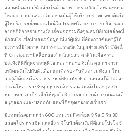
สล็อตชั้นนำที่มีชื่อเสียงในด้านการจ่ายรางวัลแจ็คพอตขนาด
ใหญ่อย่างสม่ำเสมอ ไม่ว่าจะเป็นผู้ให้บริการชาวต่างชาติหรือ
ผู้ให้บริการสล็อตออนไลน์ในประเทศไทยเอง เราจะพิจารณา
จากสถิติการจ่ายรางวัลแจ็คพอตรวมถึงคุณสมบัติเกมสล็อตที่
น่าสนใจ เพื่อนำเสนอข้อมูลให้แก่ผู้เล่น ที่ต้องการค้นหาผู้ให้
บริการที่มีโอกาส ในการชนะรางวัลใหญ่อย่างแท้จริง มีดังนี้
ที่ Ok slot เรามีสล็อตออนไลน์และเกมคาสิโนเพื่อความ
บันเทิงที่ดีที่สุดจากสตูดิโอเกมมากมาย ดังนั้น คุณสามารถ
เพลิดเพลินไปกับตัวเลือกเกมที่ครบครันที่สุดรวมทั้งเกมใหม่
ล่าสุดได้ก่อนใคร ด้วยระบบที่ทันสมัย ฝาก-ถอนออโต้ ไม่ต้อง
ดาวน์โหลด รองรับทุกอุปกรณ์การเล่น ไม่เด้งไม่สะดุดเป้า
หมายของเราคือ เพื่อให้คุณได้รับประสบการณ์การเล่นเกมที่
สนุกสนานและปลอดภัย และนี่คือจุดเด่นของเว็บเรา
มีเกมสล็อตมากกว่า 600 เกม รวมถึงสล็อต 3 รีล 5 รีล 3D
สล็อตโปรเกรสซีฟ และอื่นๆ มีโบนัสต้อนรับที่ดีและโปรโมชั่
นมากมาย อันดับที่หกในรายการของเราคือ Bovada ซึ่งเป็น