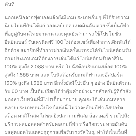
ทันที
นอกเหนือจากฟุตบอลแล้วยังมีเกมประเภทอื่น ๆ ที่ได้รับความ
นิยมไม่แพ้กัน ได้แก่ วอลเลย์บอล แบดมินตัน มวย ซึ่งเป็นกีฬา
ที่อยู่คู่กับคนไทยมานาน และคุณยังสามารถใช้โปรโมชั่น
ยืนยันเบอร์ รับเครดิตฟรี 100 ไม่ต้องแชร์เพื่อทำการเดิมพันได้
อีกด้วย สมาชิกที่ทำการฝากเงินครั้งแรกจะได้รับโบนัสต้อนรับ
ตามประเภทเกมที่ต้องการเล่น ได้แก่ โบนัสต้อนรับคาสิโน
100% สูงถึง 2,088 บาท หรือ โบนัสต้อนรับเกมสล็อต 100%
สูงถึง 1,588 บาท และ โบนัสต้อนรับเกมกีฬา และอีสปอร์ต
150% สูงถึง 1,588 บาท อีกทั้งยังมีโปรอื่น ๆ อย่าง ยืนยันตัวตน
รับ 60 บาท เป็นต้น เรียกได้ว่าคุ้มค่าอย่างมากสำหรับผู้ที่กำลัง
มองหาเว็บพนันที่มีโปรเด็ดมากมาย คุณจะได้เล่นเกมหลาก
หลายประเภทบนเว็บไซต์แห่งนี้ ไม่ว่าจะเป็น กีฬา อีสปอร์ต
สล็อต คาสิโนสด ไก่ชน ยิงปลา เกมพิเศษ ล็อตเตอรี่ รวมไปถึง
บริการผลบอลสดสำหรับคอเกมกีฬา หรือกิจกรรมทายอันดับ
ผลฟุตบอลในแต่ละฤดูกาลเพื่อรับรางวัลใหญ่ ทำให้เป็นเว็บที่