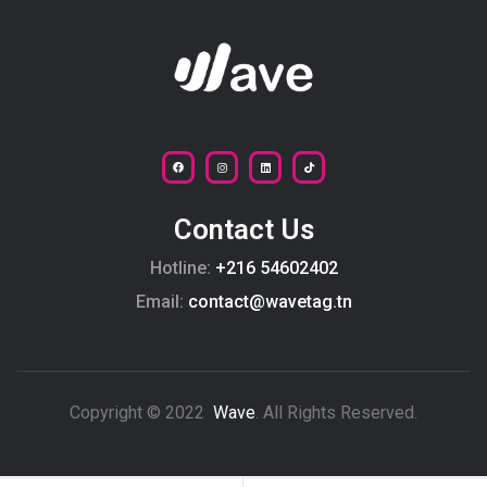
Contact Us
Hotline:
+216 54602402
Email:
contact@wavetag.tn
Copyright © 2022
Wave
. All Rights Reserved.