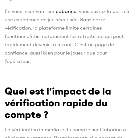
En vous inscrivant sur
cabarino
, vous ouvrez la porte à
une expérience de jeu sécurisée. Sans cette
vérification, la plateforme limite certaines
fonctionnalités, notamment les retraits, ce qui peut
rapidement devenir frustrant. C’est un gage de
confiance, aussi bien pour le joueur que pour
l’opérateur.
Quel est l’impact de la
vérification rapide du
compte ?
La vérification immédiate du compte sur Cabarino a
plusieurs avantages. Premièrement, elle permet de