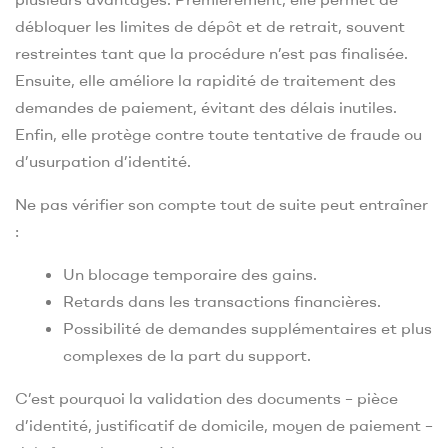
débloquer les limites de dépôt et de retrait, souvent
restreintes tant que la procédure n’est pas finalisée.
Ensuite, elle améliore la rapidité de traitement des
demandes de paiement, évitant des délais inutiles.
Enfin, elle protège contre toute tentative de fraude ou
d’usurpation d’identité.
Ne pas vérifier son compte tout de suite peut entraîner
:
Un blocage temporaire des gains.
Retards dans les transactions financières.
Possibilité de demandes supplémentaires et plus
complexes de la part du support.
C’est pourquoi la validation des documents – pièce
d’identité, justificatif de domicile, moyen de paiement –