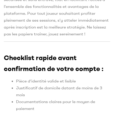
l’ensemble des fonctionnalités et avantages de la
plateforme. Pour tout joueur souhaitant profiter
pleinement de ses sessions, s’y atteler immédiatement
après inscription est la meilleure stratégie. Ne laissez
pas les papiers traîner, jouez sereinement !
Checklist rapide avant
confirmation de votre compte :
Pièce d’identité valide et lisible
Justificatif de domicile datant de moins de 3
mois
Documentations claires pour le moyen de
paiement