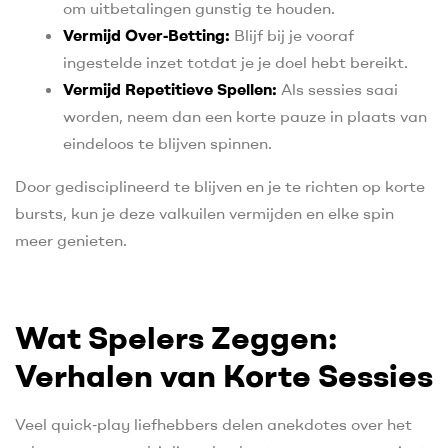
om uitbetalingen gunstig te houden.
Vermijd Over‑Betting:
Blijf bij je vooraf
ingestelde inzet totdat je je doel hebt bereikt.
Vermijd Repetitieve Spellen:
Als sessies saai
worden, neem dan een korte pauze in plaats van
eindeloos te blijven spinnen.
Door gedisciplineerd te blijven en je te richten op korte
bursts, kun je deze valkuilen vermijden en elke spin
meer genieten.
Wat Spelers Zeggen:
Verhalen van Korte Sessies
Veel quick‑play liefhebbers delen anekdotes over het