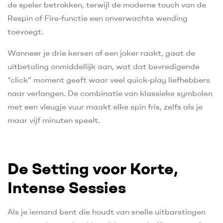
de speler betrokken, terwijl de moderne touch van de
Respin of Fire‑functie een onverwachte wending
toevoegt.
Wanneer je drie kersen of een joker raakt, gaat de
uitbetaling onmiddellijk aan, wat dat bevredigende
“click” moment geeft waar veel quick‑play liefhebbers
naar verlangen. De combinatie van klassieke symbolen
met een vleugje vuur maakt elke spin fris, zelfs als je
maar vijf minuten speelt.
De Setting voor Korte,
Intense Sessies
Als je iemand bent die houdt van snelle uitbarstingen