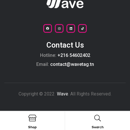
Contact Us
Hotline:
+216 54602402
Email:
contact@wavetag.tn
Copyright © 2022
Wave
. All Rights Reserved.
Shop
Search