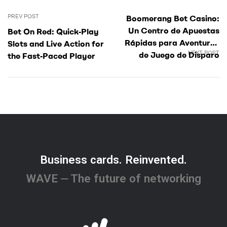
PREV POST
Boomerang Bet Casino:
Un Centro de Apuestas
Bet On Red: Quick‑Play
Rápidas para Aventuras
Slots and Live Action for
NEXT POST
de Juego de Disparo
the Fast‑Paced Player
Rápido
Business cards. Reinvented.
WAVE ⏤ The future of networking