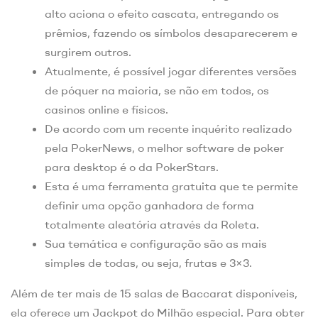
alto aciona o efeito cascata, entregando os
prêmios, fazendo os símbolos desaparecerem e
surgirem outros.
Atualmente, é possível jogar diferentes versões
de póquer na maioria, se não em todos, os
casinos online e físicos.
De acordo com um recente inquérito realizado
pela PokerNews, o melhor software de poker
para desktop é o da PokerStars.
Esta é uma ferramenta gratuita que te permite
definir uma opção ganhadora de forma
totalmente aleatória através da Roleta.
Sua temática e configuração são as mais
simples de todas, ou seja, frutas e 3×3.
Além de ter mais de 15 salas de Baccarat disponíveis,
ela oferece um Jackpot do Milhão especial. Para obter