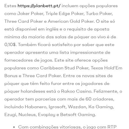
Estes
https://planbett.pt/
incluem opções populares
como Joker Poker, Triple Edge Poker, Turbo Poker,
Three Card Poker e American Gold Poker. O site só
está disponível em inglês e o requisito de aposta
mínima da maioria das salas de póquer ao vivo é de
0,10$. Também ficará satisfeito por saber que este
operador apresenta uma lista impressionante de
fornecedores de jogos. Este site oferece opções
populares como Caribbean Stud Poker, Texas Hold’Em
Bonus e Three Card Poker. Entre os novos sites de
póquer que têm feito furor entre os jogadores de
póquer holandeses está o Rakoo Casino. Felizmente, o
operador tem parcerias com mais de 60 criadores,
incluindo Habanero, Igrosoft, Wazdan, Ka Gaming,
Ezugi, Nucleus, Evoplay e Betsoft Gaming.
Com combinações vitoriosas, o jogo com RTP