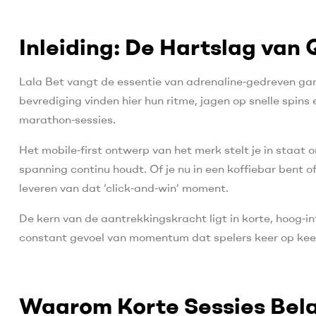
Inleiding: De Hartslag van 
Lala Bet vangt de essentie van adrenaline‑gedreven gam
bevrediging vinden hier hun ritme, jagen op snelle spins
marathon‑sessies.
Het mobile‑first ontwerp van het merk stelt je in staat 
spanning continu houdt. Of je nu in een koffiebar bent o
leveren van dat ‘click‑and‑win’ moment.
De kern van de aantrekkingskracht ligt in korte, hoog‑in
constant gevoel van momentum dat spelers keer op kee
Waarom Korte Sessies Belan