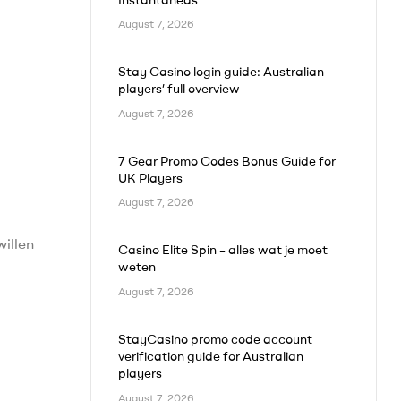
August 7, 2026
Stay Casino login guide: Australian
players’ full overview
August 7, 2026
7 Gear Promo Codes Bonus Guide for
UK Players
August 7, 2026
willen
Casino Elite Spin – alles wat je moet
weten
August 7, 2026
StayCasino promo code account
verification guide for Australian
players
August 7, 2026