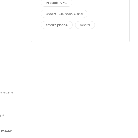
Produit NFC
Smart Business Card
smart phone
vcard
kansen.
ge
auzeer