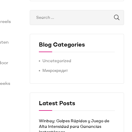
reels
sten
Blog Categories
Uncategorized
door
Микрокредит
reeks
Latest Posts
Winbay: Golpes Rápidos y Juego de
Alta Intensidad para Ganancias
Instantáneas