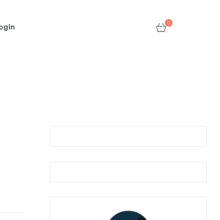
0
ogin