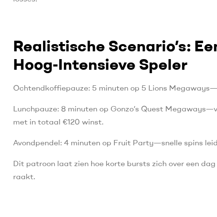
Realistische Scenario’s: Ee
Hoog‑Intensieve Speler
Ochtendkoffiepauze: 5 minuten op 5 Lions Megaways—dr
Lunchpauze: 8 minuten op Gonzo’s Quest Megaways—vijf
met in totaal €120 winst.
Avondpendel: 4 minuten op Fruit Party—snelle spins leid
Dit patroon laat zien hoe korte bursts zich over een da
raakt.