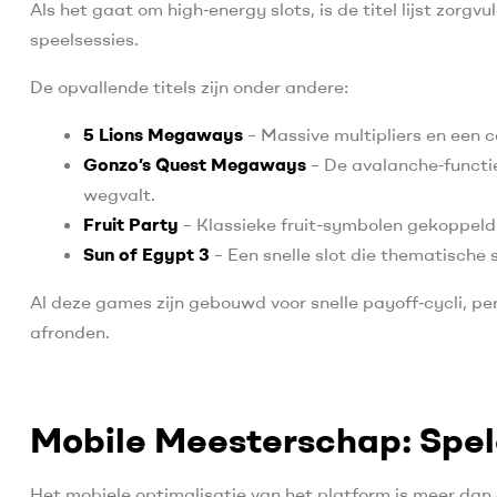
Als het gaat om high‑energy slots, is de titel lijst zor
speelsessies.
De opvallende titels zijn onder andere:
5 Lions Megaways
– Massive multipliers en een 
Gonzo’s Quest Megaways
– De avalanche‑functi
wegvalt.
Fruit Party
– Klassieke fruit-symbolen gekoppeld 
Sun of Egypt 3
– Een snelle slot die thematische 
Al deze games zijn gebouwd voor snelle payoff‑cycli, per
afronden.
Mobile Meesterschap: Spe
Het mobiele optimalisatie van het platform is meer dan ee