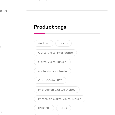
geren—
Product tags
Android
carte
n
Carte Visite Intelligente
Carte Visite Tunisie
carte visite virtuelle
Carte Viste NFC
Impression Cartes Visites
Imression Carte Visite Tunisie
IPHONE
NFC
n