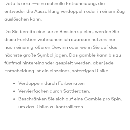
Details errät—eine schnelle Entscheidung, die
entweder die Auszahlung verdoppeln oder in einem Zug
auslöschen kann.
Da Sie bereits eine kurze Session spielen, werden Sie
diese Funktion wahrscheinlich sparsam nutzen: nur
nach einem größeren Gewinn oder wenn Sie auf das
nächste große Symbol jagen. Das gamble kann bis zu
fünfmal hintereinander gespielt werden, aber jede
Entscheidung ist ein einzelnes, sofortiges Risiko.
Verdoppeln durch Farberraten.
Vervierfachen durch Sattleraten.
Beschränken Sie sich auf eine Gamble pro Spin,
um das Risiko zu kontrollieren.