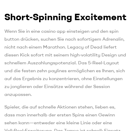
Short‑Spinning Excitement
Wenn Sie in eine casino app einsteigen und den spin
button drücken, suchen Sie nach sofortigem Adrenalin,
nicht nach einem Marathon. Legacy of Dead liefert
diesen Kick sofort mit seinem high‑volatility Design und
schnellem Auszahlungspotenzial. Das 5‑Reel‑Layout
und die festen zehn paylines ermöglichen es Ihnen, sich
auf das Ergebnis zu konzentrieren, ohne Einstellungen
zu jonglieren oder Einsätze während der Session
anzupassen.
Spieler, die auf schnelle Aktionen stehen, lieben es,
dass man innerhalb der ersten Spins einen Gewinn
sehen kann—entweder eine kleine Linie oder eine
Voll‑Reel‑Erweiterung. Das Tempo ist schnell: Einsatz