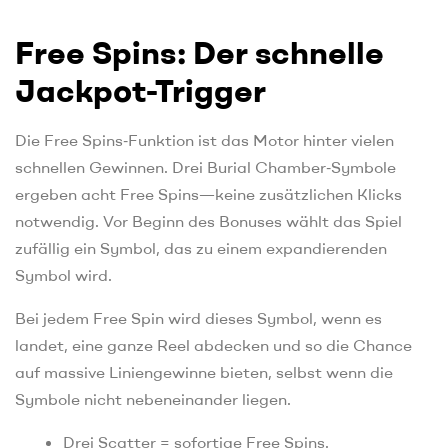
Free Spins: Der schnelle
Jackpot-Trigger
Die Free Spins‑Funktion ist das Motor hinter vielen
schnellen Gewinnen. Drei Burial Chamber‑Symbole
ergeben acht Free Spins—keine zusätzlichen Klicks
notwendig. Vor Beginn des Bonuses wählt das Spiel
zufällig ein Symbol, das zu einem expandierenden
Symbol wird.
Bei jedem Free Spin wird dieses Symbol, wenn es
landet, eine ganze Reel abdecken und so die Chance
auf massive Liniengewinne bieten, selbst wenn die
Symbole nicht nebeneinander liegen.
Drei Scatter = sofortige Free Spins.