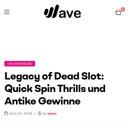
0
Wave
Home Page
Uncategorized
Legacy of Dead Slot: Quick
Spin Thrills und Antike Gewinne
UNCATEGORIZED
Legacy of Dead Slot:
Quick Spin Thrills und
Antike Gewinne
June 25, 2026
By
wave