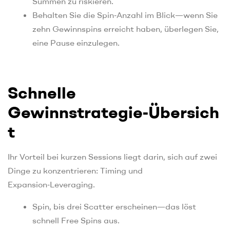
Summen zu riskieren.
Behalten Sie die Spin‑Anzahl im Blick—wenn Sie
zehn Gewinnspins erreicht haben, überlegen Sie,
eine Pause einzulegen.
Schnelle
Gewinnstrategie‑Übersich
t
Ihr Vorteil bei kurzen Sessions liegt darin, sich auf zwei
Dinge zu konzentrieren: Timing und
Expansion‑Leveraging.
Spin, bis drei Scatter erscheinen—das löst
schnell Free Spins aus.