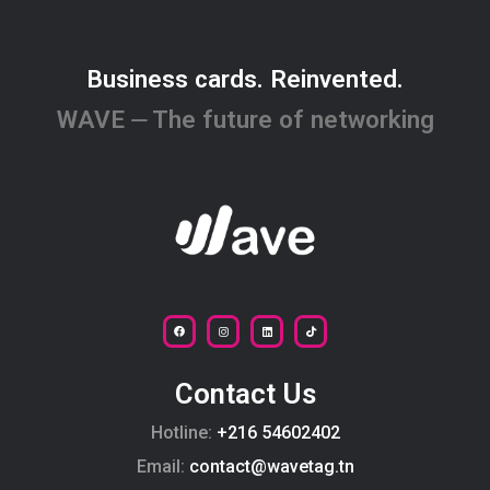
Business cards. Reinvented.
WAVE ⏤ The future of networking
Contact Us
Hotline:
+216 54602402
Email:
contact@wavetag.tn