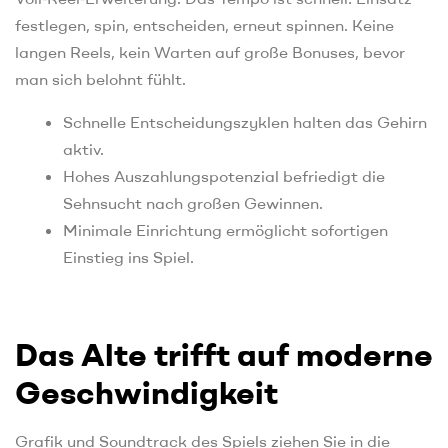
festlegen, spin, entscheiden, erneut spinnen. Keine
langen Reels, kein Warten auf große Bonuses, bevor
man sich belohnt fühlt.
Schnelle Entscheidungszyklen halten das Gehirn
aktiv.
Hohes Auszahlungspotenzial befriedigt die
Sehnsucht nach großen Gewinnen.
Minimale Einrichtung ermöglicht sofortigen
Einstieg ins Spiel.
Das Alte trifft auf moderne
Geschwindigkeit
Grafik und Soundtrack des Spiels ziehen Sie in die