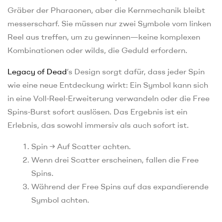
Gräber der Pharaonen, aber die Kernmechanik bleibt
messerscharf. Sie müssen nur zwei Symbole vom linken
Reel aus treffen, um zu gewinnen—keine komplexen
Kombinationen oder wilds, die Geduld erfordern.
Legacy of Dead
’s Design sorgt dafür, dass jeder Spin
wie eine neue Entdeckung wirkt: Ein Symbol kann sich
in eine Voll‑Reel‑Erweiterung verwandeln oder die Free
Spins‑Burst sofort auslösen. Das Ergebnis ist ein
Erlebnis, das sowohl immersiv als auch sofort ist.
Spin → Auf Scatter achten.
Wenn drei Scatter erscheinen, fallen die Free
Spins.
Während der Free Spins auf das expandierende
Symbol achten.