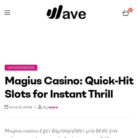
0
Wave
Home Page
Uncategorized
Magius Casino: Quick‑Hit
Slots for Instant Thrill
UNCATEGORIZED
Magius Casino: Quick‑Hit
Slots for Instant Thrill
June 6, 2026
By
wave
Magius casino έχει δημιουργήσει μια θέση για