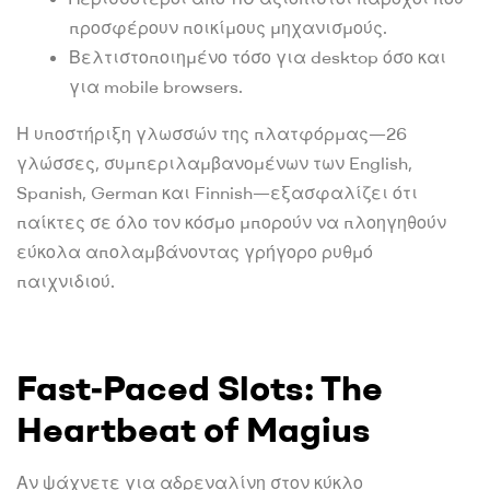
προσφέρουν ποικίμους μηχανισμούς.
Βελτιστοποιημένο τόσο για desktop όσο και
για mobile browsers.
Η υποστήριξη γλωσσών της πλατφόρμας—26
γλώσσες, συμπεριλαμβανομένων των English,
Spanish, German και Finnish—εξασφαλίζει ότι
παίκτες σε όλο τον κόσμο μπορούν να πλοηγηθούν
εύκολα απολαμβάνοντας γρήγορο ρυθμό
παιχνιδιού.
Fast‑Paced Slots: The
Heartbeat of Magius
Αν ψάχνετε για αδρεναλίνη στον κύκλο