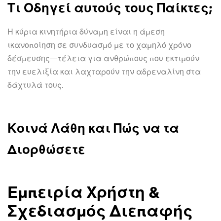
Τι Οδηγεί αυτούς τους Παίκτες;
Η κύρια κινητήρια δύναμη είναι η άμεση
ικανοποίηση σε συνδυασμό με το χαμηλό χρόνο
δέσμευσης—τέλεια για ανθρώπους που εκτιμούν
την ευελιξία και λαχταρούν την αδρεναλίνη στα
δάχτυλά τους.
Κοινά Λάθη και Πώς να τα
Διορθώσετε
Εμπειρία Χρήστη &
Σχεδιασμός Διεπαφής