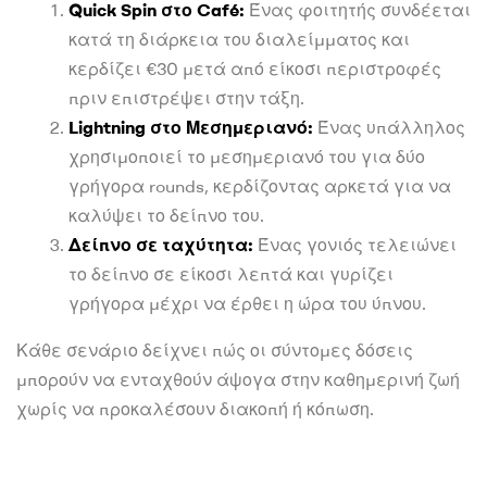
Quick Spin στο Café:
Ένας φοιτητής συνδέεται
κατά τη διάρκεια του διαλείμματος και
κερδίζει €30 μετά από είκοσι περιστροφές
πριν επιστρέψει στην τάξη.
Lightning στο Μεσημεριανό:
Ένας υπάλληλος
χρησιμοποιεί το μεσημεριανό του για δύο
γρήγορα rounds, κερδίζοντας αρκετά για να
καλύψει το δείπνο του.
Δείπνο σε ταχύτητα:
Ένας γονιός τελειώνει
το δείπνο σε είκοσι λεπτά και γυρίζει
γρήγορα μέχρι να έρθει η ώρα του ύπνου.
Κάθε σενάριο δείχνει πώς οι σύντομες δόσεις
μπορούν να ενταχθούν άψογα στην καθημερινή ζωή
χωρίς να προκαλέσουν διακοπή ή κόπωση.