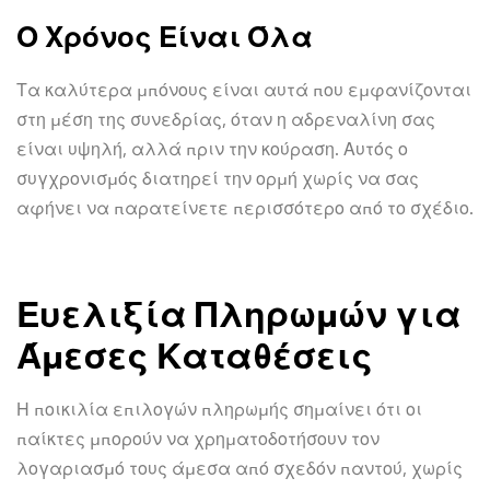
Ο Χρόνος Είναι Όλα
Τα καλύτερα μπόνους είναι αυτά που εμφανίζονται
στη μέση της συνεδρίας, όταν η αδρεναλίνη σας
είναι υψηλή, αλλά πριν την κούραση. Αυτός ο
συγχρονισμός διατηρεί την ορμή χωρίς να σας
αφήνει να παρατείνετε περισσότερο από το σχέδιο.
Ευελιξία Πληρωμών για
Άμεσες Καταθέσεις
Η ποικιλία επιλογών πληρωμής σημαίνει ότι οι
παίκτες μπορούν να χρηματοδοτήσουν τον
λογαριασμό τους άμεσα από σχεδόν παντού, χωρίς