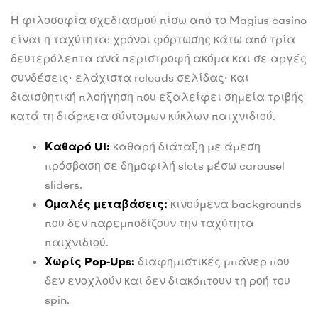
Η φιλοσοφία σχεδιασμού πίσω από το Magius casino
είναι η ταχύτητα: χρόνοι φόρτωσης κάτω από τρία
δευτερόλεπτα ανά περιστροφή ακόμα και σε αργές
συνδέσεις· ελάχιστα reloads σελίδας· και
διαισθητική πλοήγηση που εξαλείφει σημεία τριβής
κατά τη διάρκεια σύντομων κύκλων παιχνιδιού.
Καθαρό UI:
καθαρή διάταξη με άμεση
πρόσβαση σε δημοφιλή slots μέσω carousel
sliders.
Ομαλές μεταβάσεις:
κινούμενα backgrounds
που δεν παρεμποδίζουν την ταχύτητα
παιχνιδιού.
Χωρίς Pop‑Ups:
διαφημιστικές μπάνερ που
δεν ενοχλούν και δεν διακόπτουν τη ροή του
spin.