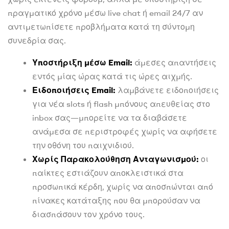
πραγματικό χρόνο μέσω live chat ή email 24/7 αν
αντιμετωπίσετε προβλήματα κατά τη σύντομη
συνεδρία σας.
Υποστήριξη μέσω Email:
άμεσες απαντήσεις
εντός μίας ώρας κατά τις ώρες αιχμής.
Ειδοποιήσεις Email:
λαμβάνετε ειδοποιήσεις
για νέα slots ή flash μπόνους απευθείας στο
inbox σας—μπορείτε να τα διαβάσετε
ανάμεσα σε περιστροφές χωρίς να αφήσετε
την οθόνη του παιχνιδιού.
Χωρίς Παρακολούθηση Ανταγωνισμού:
οι
παίκτες εστιάζουν αποκλειστικά στα
προσωπικά κέρδη, χωρίς να αποσπώνται από
πίνακες κατάταξης που θα μπορούσαν να
διασπάσουν τον χρόνο τους.