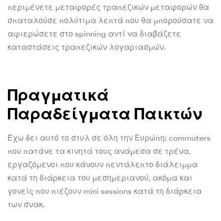
περιμένετε μεταφορές τραπεζικών μεταφορών θα
σπαταλούσε πολύτιμα λεπτά που θα μπορούσατε να
αφιερώσετε στο spinning αντί να διαβάζετε
καταστάσεις τραπεζικών λογαριασμών.
Πραγματικά
Παραδείγματα Παικτών
Έχω δει αυτό το στυλ σε όλη την Ευρώπη: commuters
που πατάνε τα κινητά τους ανάμεσα σε τρένα,
εργαζόμενοι που κάνουν πεντάλεπτο διάλειμμα
κατά τη διάρκεια του μεσημεριανού, ακόμα και
γονείς που πιέζουν mini sessions κατά τη διάρκεια
των σνακ.