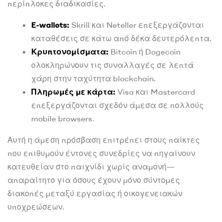
περίπλοκες διαδικασίες.
E-wallets:
Skrill και Neteller επεξεργάζονται
καταθέσεις σε κάτω από δέκα δευτερόλεπτα.
Κρυπτονομίσματα:
Bitcoin ή Dogecoin
ολοκληρώνουν τις συναλλαγές σε λεπτά
χάρη στην ταχύτητα blockchain.
Πληρωμές με κάρτα:
Visa και Mastercard
επεξεργάζονται σχεδόν άμεσα σε πολλούς
mobile browsers.
Αυτή η άμεση πρόσβαση επιτρέπει στους παίκτες
που επιθυμούν έντονες συνεδρίες να πηγαίνουν
κατευθείαν στο παιχνίδι χωρίς αναμονή—
απαραίτητο για όσους έχουν μόνο σύντομες
διακοπές μεταξύ εργασίας ή οικογενειακών
υποχρεώσεων.