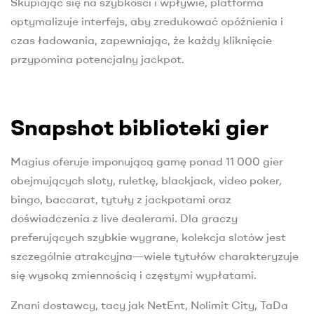
Skupiając się na szybkości i wpływie, platforma
optymalizuje interfejs, aby zredukować opóźnienia i
czas ładowania, zapewniając, że każdy kliknięcie
przypomina potencjalny jackpot.
Snapshot biblioteki gier
Magius oferuje imponującą gamę ponad 11 000 gier
obejmujących sloty, ruletkę, blackjack, video poker,
bingo, baccarat, tytuły z jackpotami oraz
doświadczenia z live dealerami. Dla graczy
preferujących szybkie wygrane, kolekcja slotów jest
szczególnie atrakcyjna—wiele tytułów charakteryzuje
się wysoką zmiennością i częstymi wypłatami.
Znani dostawcy, tacy jak NetEnt, Nolimit City, TaDa