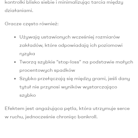
kontrolki blisko siebie i minimalizując tarcia między
działaniami.
Gracze często również:
Używają ustawionych wcześniej rozmiarów
zakładów, które odpowiadają ich poziomowi
ryzyka
Tworzą szybkie “stop‑loss” na podstawie małych
procentowych spadków
Szybko przełączają się między grami, jeśli dany
tytuł nie przynosi wyników wystarczająco
szybko
Efektem jest angażująca pętla, która utrzymuje serce
w ruchu, jednocześnie chroniąc bankroll.