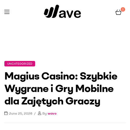
0
Wave
Home Page
Uncategorized
Magius Casino: Szybkie
Wygrane i Gry Mobilne dla Zajętych Graczy
UNCATEGORIZED
Magius Casino: Szybkie
Wygrane i Gry Mobilne
dla Zajętych Graczy
June 25, 2026
By
wave