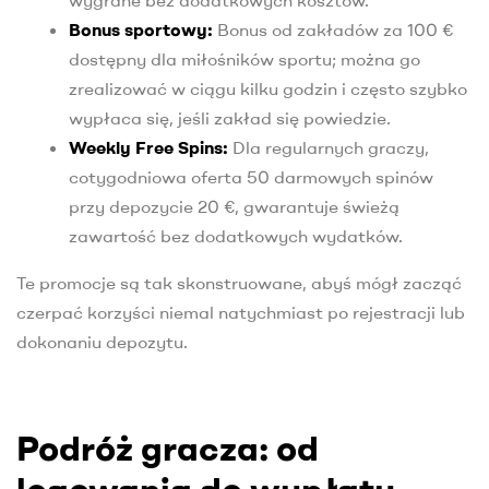
Bonus sportowy:
Bonus od zakładów za 100 €
dostępny dla miłośników sportu; można go
zrealizować w ciągu kilku godzin i często szybko
wypłaca się, jeśli zakład się powiedzie.
Weekly Free Spins:
Dla regularnych graczy,
cotygodniowa oferta 50 darmowych spinów
przy depozycie 20 €, gwarantuje świeżą
zawartość bez dodatkowych wydatków.
Te promocje są tak skonstruowane, abyś mógł zacząć
czerpać korzyści niemal natychmiast po rejestracji lub
dokonaniu depozytu.
Podróż gracza: od
logowania do wypłaty