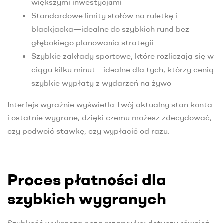
większymi inwestycjami
Standardowe limity stołów na ruletkę i
blackjacka—idealne do szybkich rund bez
głębokiego planowania strategii
Szybkie zakłady sportowe, które rozliczają się w
ciągu kilku minut—idealne dla tych, którzy cenią
szybkie wypłaty z wydarzeń na żywo
Interfejs wyraźnie wyświetla Twój aktualny stan konta
i ostatnie wygrane, dzięki czemu możesz zdecydować,
czy podwoić stawkę, czy wypłacić od razu.
Proces płatności dla
szybkich wygranych
Szybkość wykracza poza rozgrywkę; dotyczy również