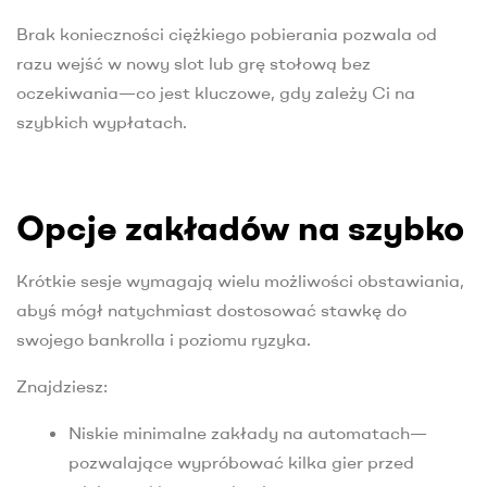
Brak konieczności ciężkiego pobierania pozwala od
razu wejść w nowy slot lub grę stołową bez
oczekiwania—co jest kluczowe, gdy zależy Ci na
szybkich wypłatach.
Opcje zakładów na szybko
Krótkie sesje wymagają wielu możliwości obstawiania,
abyś mógł natychmiast dostosować stawkę do
swojego bankrolla i poziomu ryzyka.
Znajdziesz:
Niskie minimalne zakłady na automatach—
pozwalające wypróbować kilka gier przed