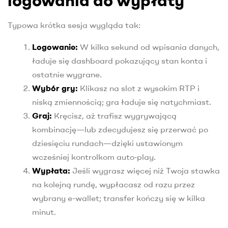
Typowa krótka sesja wygląda tak:
Logowanie:
W kilka sekund od wpisania danych,
ładuje się dashboard pokazujący stan konta i
ostatnie wygrane.
Wybór gry:
Klikasz na slot z wysokim RTP i
niską zmiennością; gra ładuje się natychmiast.
Graj:
Kręcisz, aż trafisz wygrywającą
kombinację—lub zdecydujesz się przerwać po
dziesięciu rundach—dzięki ustawionym
wcześniej kontrolkom auto‑play.
Wypłata:
Jeśli wygrasz więcej niż Twoja stawka
na kolejną rundę, wypłacasz od razu przez
wybrany e-wallet; transfer kończy się w kilka
minut.