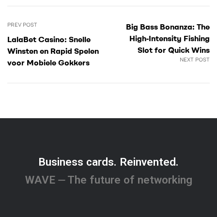
PREV POST
Big Bass Bonanza: The
High‑Intensity Fishing
LalaBet Casino: Snelle
Slot for Quick Wins
Winsten en Rapid Spelen
NEXT POST
voor Mobiele Gokkers
Business cards. Reinvented.
WAVE ⏤ The future of networking