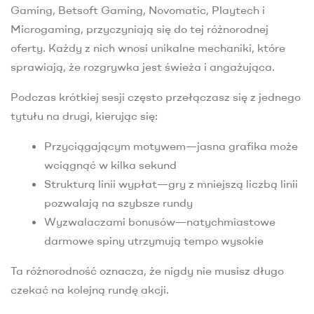
Gaming, Betsoft Gaming, Novomatic, Playtech i
Microgaming, przyczyniają się do tej różnorodnej
oferty. Każdy z nich wnosi unikalne mechaniki, które
sprawiają, że rozgrywka jest świeża i angażująca.
Podczas krótkiej sesji często przełączasz się z jednego
tytułu na drugi, kierując się:
Przyciągającym motywem—jasna grafika może
wciągnąć w kilka sekund
Strukturą linii wypłat—gry z mniejszą liczbą linii
pozwalają na szybsze rundy
Wyzwalaczami bonusów—natychmiastowe
darmowe spiny utrzymują tempo wysokie
Ta różnorodność oznacza, że nigdy nie musisz długo
czekać na kolejną rundę akcji.