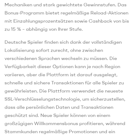
Mechaniken und stark gewichtete Gewinnstufen. Das
Bonus-Programm bietet regelmäßige Reload-Aktionen
mit Einzahlungsprozentsätzen sowie Cashback von bis
zu 15 % – abhängig von Ihrer Stufe.
Deutsche Spieler finden sich dank der vollständigen
Lokalisierung sofort zurecht, ohne zwischen
verschiedenen Sprachen wechseln zu müssen. Die
Verfügbarkeit dieser Optionen kann je nach Region
variieren, aber die Plattform ist darauf ausgelegt,
schnelle und sichere Transaktionen für alle Spieler zu
gewährleisten. Die Plattform verwendet die neueste
SSL-Verschlüsselungstechnologie, um sicherzustellen,
dass alle persönlichen Daten und Transaktionen
geschützt sind. Neue Spieler können von einem
großzügigen Willkommensbonus profitieren, während
Stammkunden regelmäßige Promotionen und ein