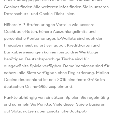
Casinos finden Alle weiteren Infos finden Sie in unseren
Datenschutz- und Cookie-Richtlinien.
Höhere VIP-Stufen bringen Vorteile wie bessere
Cashback-Raten, höhere Auszahlungslimits und
persönliche Kontomanager. E-Wallets sind nach der
Freigabe meist sofort verfügbar, Kreditkarten und
Banküberweisungen können bis zu drei Werktage
benötigen. Deutschsprachige Tische sind für
ausgewählte Spiele verfügbar. Demo-Versionen sind für
nahezu alle Slots verfügbar, ohne Registrierung. Malina
Casino deutschland ist seit 2016 eine feste Größe im
deutschen Online-Glücksspielmarkt.
Punkte abhängig von Einsätzen Spielen Sie regelmäßig
und sammeln Sie Punkte. Viele dieser Spiele basieren
auf Slots, nutzen aber zusätzliche Jackpot-