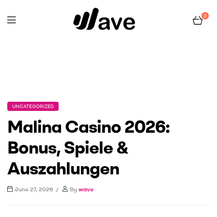
0
Wave
Home Page
Uncategorized
Malina Casino 2026: Bonus,
Spiele & Auszahlungen
UNCATEGORIZED
Malina Casino 2026:
Bonus, Spiele &
Auszahlungen
June 27, 2026
By
wave