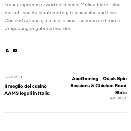
Treueprogramm erwarten können. Malina bietet eine
Vielzahl von Spielautomaten, Tischspielen und Live-
Casino-Optionen, die alle in einer sicheren und fairen
Umgebung angeboten werden.
Facebook
Linkedin
PREV POST
AceGaming – Quick Spin
Sessions & Chicken Road
Il meglio dei casinò
Slots
AAMS legali in Italia
NEXT POST