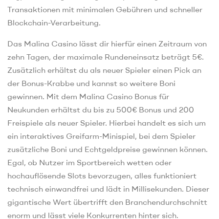
Transaktionen mit minimalen Gebühren und schneller
Blockchain-Verarbeitung.
Das Malina Casino lässt dir hierfür einen Zeitraum von
zehn Tagen, der maximale Rundeneinsatz beträgt 5€.
Zusätzlich erhältst du als neuer Spieler einen Pick an
der Bonus-Krabbe und kannst so weitere Boni
gewinnen. Mit dem Malina Casino Bonus für
Neukunden erhältst du bis zu 500€ Bonus und 200
Freispiele als neuer Spieler. Hierbei handelt es sich um
ein interaktives Greifarm-Minispiel, bei dem Spieler
zusätzliche Boni und Echtgeldpreise gewinnen können.
Egal, ob Nutzer im Sportbereich wetten oder
hochauflösende Slots bevorzugen, alles funktioniert
technisch einwandfrei und lädt in Millisekunden. Dieser
gigantische Wert übertrifft den Branchendurchschnitt
enorm und lässt viele Konkurrenten hinter sich.