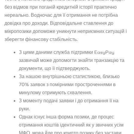
без відмов при поганій кредитній історії практично
нереально. Водночас для її отримання не потрібна
довідка про доходи. Відповідальне ставлення до
мікропозики допоможе уникнути неприємних ситуацій і
зберегти фінансову стабільність.
З цими даними служба підтримки EasyPay
зазвичай може допомогти знайти транзакцію та
документи, що її підтверджують.
За нашою внутрішньою статистикою, близько
70% заявок з помірними простроченнями в
минулому отримують схвалення.
З моменту подачі заявки і до отримання її на
руки.
Однак існує інша форма позики, де процес
отримання коштів ідентичний як у звичних усім
МФО, мова йде про крипто позику без застави,