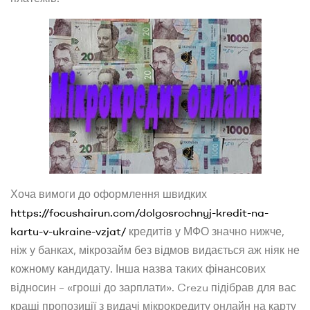
Хоча вимоги до оформлення швидких
https://focushairun.com/dolgosrochnyj-kredit-na-
kartu-v-ukraine-vzjat/
кредитів у МФО значно нижче,
ніж у банках, мікрозайм без відмов видається аж ніяк не
кожному кандидату. Інша назва таких фінансових
відносин – «гроші до зарплати». Crezu підібрав для вас
кращі пропозиції з видачі мікрокредиту онлайн на карту