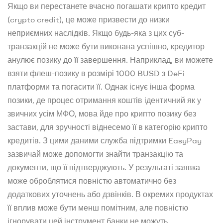
Якщо ви перестанете вчасно погашати крипто кредит
(crypto credit), це може призвести до низки
неприємних наслідків. Якщо будь-яка з цих суб-
транзакцій не може бути виконана успішно, кредитор
анулює позику до її завершення. Наприклад, ви можете
взяти флеш-позику в розмірі 1000 BUSD з DeFi
платформи та погасити її. Однак існує інша форма
позики, де процес отримання коштів ідентичний як у
звичних усім МФО, мова йде про крипто позику без
застави, для зручності віднесемо її в категорію крипто
кредитів. З цими даними служба підтримки EasyPay
зазвичай може допомогти знайти транзакцію та
документи, що її підтверджують. У результаті заявка
може оброблятися повністю автоматично без
додаткових уточнень або дзвінків. В окремих продуктах
її вплив може бути менш помітним, але повністю
ігнорувати цей інструмент банки не можуть.