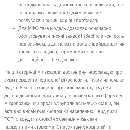
без відмов навіть для клієнтів із невеликими, але
передбачуваними надходженнями, не
роздуваючи ризик на рівні портфеля.
Для МФО така модель дозволяє одночасно
обслуговувати тисячі заявок і зберігати контроль
над ризиком, а для клієнта вона сприймається як
кредит без відмов, отриманий повністю
дистанційно та без дзвінків.
На цій сторінці ми вказали достовірну інформацію про
суми першої та повторної мікропозики. Таким чином, ви
будете більш захищені і проінформовані, а чужий
досвід дозволить вам уникнути помилок при оформлені
мікропозики. Ми проаналізували всі МФО України, які
активно видають мікропозики населенню, і виділили
ТОП15 кредитів онлайн з самими низькими
процентними ставками. Список таких компаній та