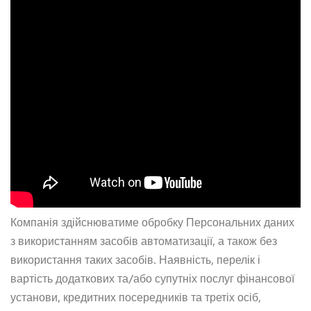
Компанія здійснюватиме обробку Персональних даних
з використанням засобів автоматизації, а також без
використання таких засобів. Наявність, перелік і
вартість додаткових та/або супутніх послуг фінансової
установи, кредитних посередників та третіх осіб,