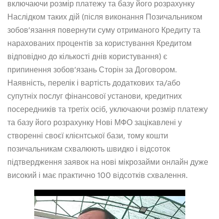
включаючи розмір платежу та базу його розрахунку
Наслідком таких дій (після виконання Позичальником
зобов’язання повернути суму отриманого Кредиту та
нарахованих процентів за користування Кредитом
відповідно до кількості днів користування) є
припинення зобов’язань Сторін за Договором.
Наявність, перелік і вартість додаткових та/або
супутніх послуг фінансової установи, кредитних
посередників та третіх осіб, уключаючи розмір платежу
та базу його розрахунку Нові МФО зацікавлені у
створенні своєї клієнтської бази, тому кошти
позичальникам схвалюють швидко і відсоток
підтвердження заявок на нові мікрозайми онлайн дуже
високий і має практично 100 відсотків схвалення.