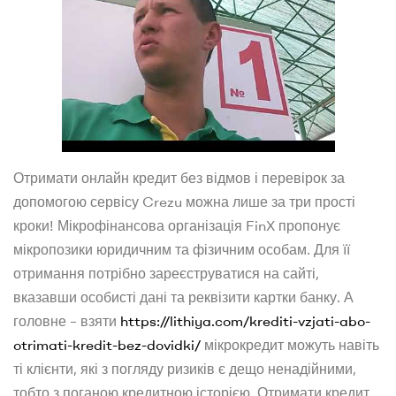
Отримати онлайн кредит без відмов і перевірок за
допомогою сервісу Crezu можна лише за три прості
кроки! Мікрофінансова організація FinX пропонує
мікропозики юридичним та фізичним особам. Для її
отримання потрібно зареєструватися на сайті,
вказавши особисті дані та реквізити картки банку. А
головне – взяти
https://lithiya.com/krediti-vzjati-abo-
otrimati-kredit-bez-dovidki/
мікрокредит можуть навіть
ті клієнти, які з погляду ризиків є дещо ненадійними,
тобто з поганою кредитною історією. Отримати кредит