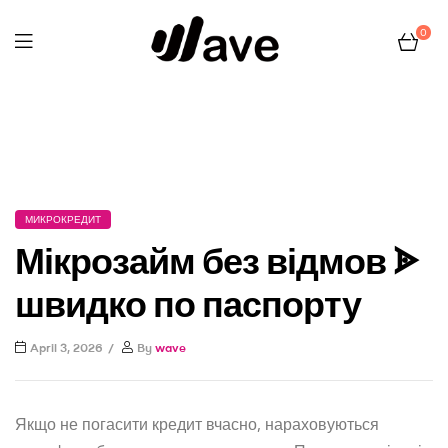
0
Wave
Home Page
Микрокредит
Мікрозайм без відмов ᗎ
швидко по паспорту
МИКРОКРЕДИТ
Мікрозайм без відмов ᗎ
швидко по паспорту
April 3, 2026
By
wave
Якщо не погасити кредит вчасно, нараховуються