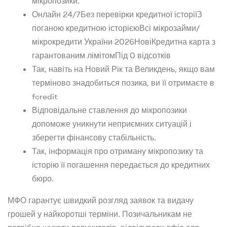
мікропозики.
Онлайн 24/7Без перевірки кредитної історіїЗ
поганою кредитною історієюВсі мікрозайми/
мікрокредити України 2026НовіКредитна карта з
гарантованим лімітомПід 0 відсотків
Так, навіть на Новий Рік та Великдень, якщо вам
терміново знадобиться позика, ви її отримаєте в
fcredit
Відповідальне ставлення до мікропозики
допоможе уникнути неприємних ситуацій і
зберегти фінансову стабільність.
Так, інформація про отриману мікропозику та
історію її погашення передається до кредитних
бюро.
МФО гарантує швидкий розгляд заявок та видачу
грошей у найкоротші терміни. Позичальникам не