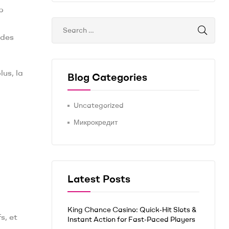
p
 des
us, la
Blog Categories
Uncategorized
Микрокредит
Latest Posts
King Chance Casino: Quick‑Hit Slots &
s, et
Instant Action for Fast‑Paced Players