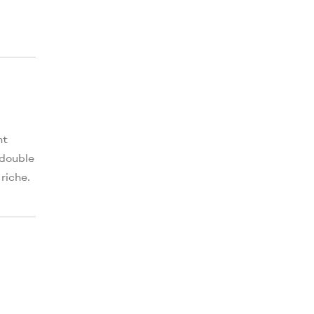
nt
 double
riche.