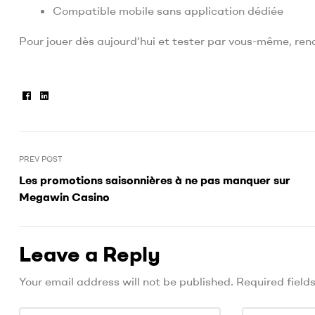
Compatible mobile sans application dédiée
Pour jouer dès aujourd’hui et tester par vous-même, rende
Facebook
Linkedin
PREV POST
Les promotions saisonnières à ne pas manquer sur
Megawin Casino
Leave a Reply
Your email address will not be published.
Required field