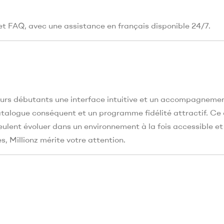
 et FAQ, avec une assistance en français disponible 24/7.
 joueurs débutants une interface intuitive et un accompagneme
atalogue conséquent et un programme fidélité attractif. Ce
eulent évoluer dans un environnement à la fois accessible et 
, Millionz mérite votre attention.