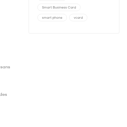
Smart Business Card
smart phone
vcard
 sans
 des