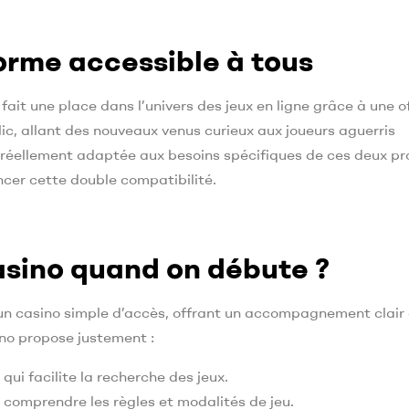
orme accessible à tous
ait une place dans l’univers des jeux en ligne grâce à une o
lic, allant des nouveaux venus curieux aux joueurs aguerris
 réellement adaptée aux besoins spécifiques de ces deux pro
ncer cette double compatibilité.
Casino quand on débute ?
r un casino simple d’accès, offrant un accompagnement clair
ino propose justement :
qui facilite la recherche des jeux.
 à comprendre les règles et modalités de jeu.