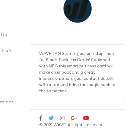
ffre
fils ?
WAVE TAG Store is your one stop shop
for Smart Business Cards! Equipped
with NFC this smart business card will
make an impact and a great
impression. Share your contact details
with a tap and bring the magic back at
the same time.
 et des
© 2021 WAVE. All rights reserved.