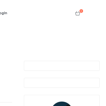
0
ogin