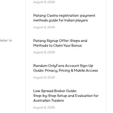
August 6, 2026
Patang Casino registration: payment
methods guide for Indian players
August 6, 2026
eler in
Patang Signup Offer: Steps and
Methods to Claim Your Bonus
August 6, 2026
Random OnlyFans Account Sign‑Up
Guide: Privacy, Pricing & Mobile Access
August 6, 2026
Low Spread Broker Guide:
Step‑by‑Step Setup and Evaluation for
Australian Traders
August 6, 2026