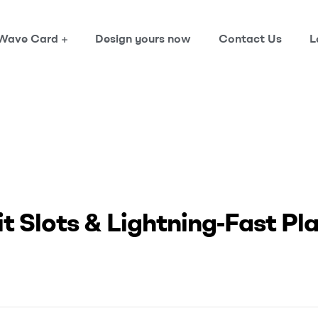
Wave Card
Design yours now
Contact Us
L
uick‑Hit Slots & Lightning‑Fast Play on the Go
 Slots & Lightning‑Fast Pl