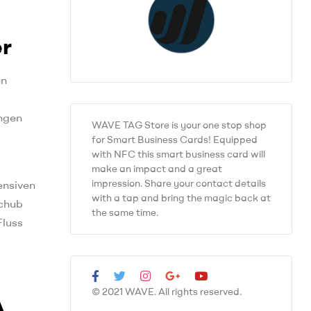
er
en
angen
WAVE TAG Store is your one stop shop
for Smart Business Cards! Equipped
with NFC this smart business card will
make an impact and a great
impression. Share your contact details
ensiven
with a tap and bring the magic back at
Schub
the same time.
Fluss
© 2021 WAVE. All rights reserved.
A