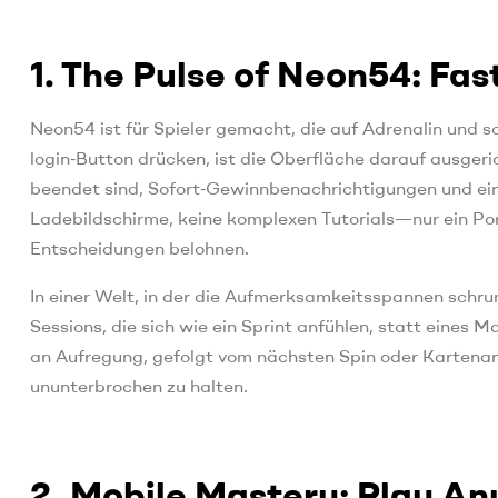
1. The Pulse of Neon54: Fas
Neon54 ist für Spieler gemacht, die auf Adrenalin und 
login‑Button drücken, ist die Oberfläche darauf ausgeric
beendet sind, Sofort‑Gewinnbenachrichtigungen und eine
Ladebildschirme, keine komplexen Tutorials—nur ein Por
Entscheidungen belohnen.
In einer Welt, in der die Aufmerksamkeitsspannen schru
Sessions, die sich wie ein Sprint anfühlen, statt eine
an Aufregung, gefolgt vom nächsten Spin oder Kartenan
ununterbrochen zu halten.
2. Mobile Mastery: Play 