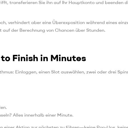
rifft, transferieren Sie ihn auf Ihr Hauptkonto und beenden d
hoch, verhindert aber eine Überexposition während eines einz
tt auf der Berechnung von Chancen über Stunden.
 to Finish in Minutes
hmus: Einloggen, einen Slot auswählen, zwei oder drei Spin
den.
eln? Alles innerhalb einer Minute.
von einer Aktion zur nächsten zu führen—keine Pop‑Ups, kein