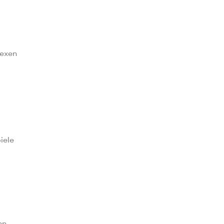
lexen
iele
nn