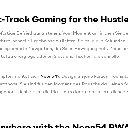
t‑Track Gaming for the Hustl
sofortige Befriedigung stehen. Vom Moment an, in dem Sie d
htet, schnelle Ergebnisse zu liefern: Spins, die in Sekunden
 optimierte Navigation, die Sie in Bewegung hält. Keine l
tal zu energiegeladenen Slots und Tischen, die schnelle
mpfen, richtet sich
Neon54
’s Design an jene kurzen, hochint
s Marathons. Sie sind für den Moment des Rauschs da—einen 
gebot—deshalb ist die Plattform darauf optimiert, diesen 
Anywhere with the Neon54 PW