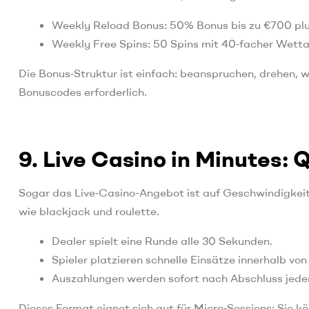
Weekly Reload Bonus: 50% Bonus bis zu €700 plus 
Weekly Free Spins: 50 Spins mit 40‑facher Wetta
Die Bonus‑Struktur ist einfach: beanspruchen, drehen,
Bonuscodes erforderlich.
9. Live Casino in Minutes:
Sogar das Live‑Casino-Angebot ist auf Geschwindigkei
wie blackjack und roulette.
Dealer spielt eine Runde alle 30 Sekunden.
Spieler platzieren schnelle Einsätze innerhalb v
Auszahlungen werden sofort nach Abschluss jeder
Dieses Format eignet sich gut für Micro‑Sessions: Sie 