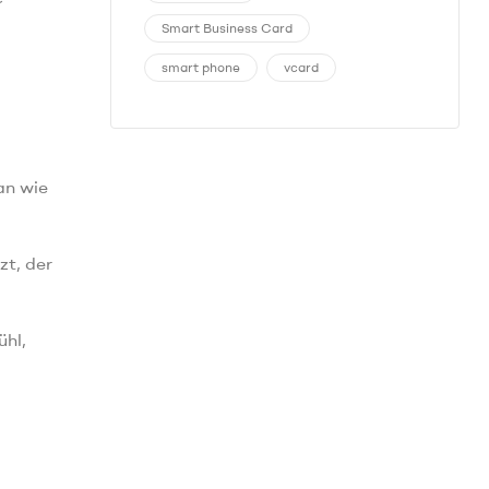
Smart Business Card
smart phone
vcard
an wie
zt, der
ühl,