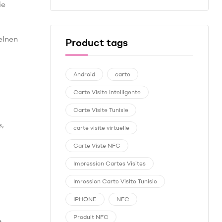
ie
elnen
Product tags
Android
carte
Carte Visite Intelligente
Carte Visite Tunisie
s,
carte visite virtuelle
Carte Viste NFC
Impression Cartes Visites
Imression Carte Visite Tunisie
IPHONE
NFC
Produit NFC
e