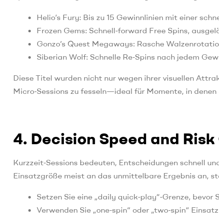
Helio’s Fury: Bis zu 15 Gewinnlinien mit einer schn
Frozen Gems: Schnell‑forward Free Spins, ausgel
Gonzo’s Quest Megaways: Rasche Walzenrotatio
Siberian Wolf: Schnelle Re‑Spins nach jedem Gew
Diese Titel wurden nicht nur wegen ihrer visuellen Attra
Micro‑Sessions zu fesseln—ideal für Momente, in denen 
4. Decision Speed and Risk 
Kurzzeit‑Sessions bedeuten, Entscheidungen schnell und
Einsatzgröße meist an das unmittelbare Ergebnis an, sta
Setzen Sie eine „daily quick‑play“‑Grenze, bevor S
Verwenden Sie „one‑spin“ oder „two‑spin“ Einsatz