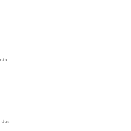
ints
m das