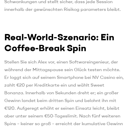
Schwankungen und stellt sicher, dass jede Session
innerhalb der gewünschten Risikog parameters bleibt.
Real‑World-Szenario: Ein
Coffee‑Break Spin
Stellen Sie sich Alex vor, einen Softwareingenieur, der
während der Mittagspause sein Glück testen möchte.
Er loggt sich auf seinem Smartphone bei NV Casino ein,
zahlt €20 per Kreditkarte ein und wählt Sweet
Bonanza. Innerhalb von Sekunden dreht er; ein großer
Gewinn landet beim dritten Spin und belohnt ihn mit
€120. Aufgeregt erhöht er seinen Einsatz leicht, bleibt
aber unter seinem €50‑Tageslimit. Nach fünf weiteren
Spins – keiner so groß – erreicht der kumulative Gewinn