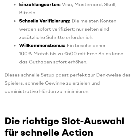
Einzahlungsarten:
Visa, Mastercard, Skrill,
Bitcoin.
Schnelle Verifizierung:
Die meisten Konten
werden sofort verifiziert; nur selten sind
zusätzliche Schritte erforderlich.
Willkommensbonus:
Ein bescheidener
100%‑Match bis zu €500 mit Free Spins kann
das Guthaben sofort erhöhen.
Dieses schnelle Setup passt perfekt zur Denkweise des
Spielers, schnelle Gewinne zu erzielen und
administrative Hürden zu minimieren.
Die richtige Slot-Auswahl
für schnelle Action