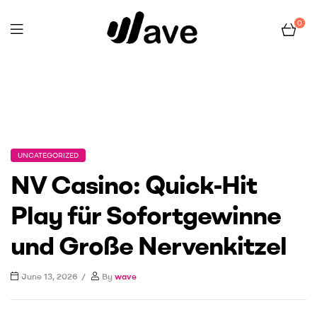
0
Wave
Home Page
Uncategorized
NV Casino: Quick‑Hit Play
für Sofortgewinne und Große Nervenkitzel
UNCATEGORIZED
NV Casino: Quick‑Hit
Play für Sofortgewinne
und Große Nervenkitzel
June 13, 2026
By
wave