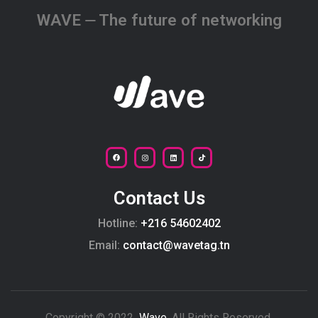
WAVE ⏤ The future of networking
Contact Us
Hotline:
+216 54602402
Email:
contact@wavetag.tn
Copyright © 2022
Wave
. All Rights Reserved.