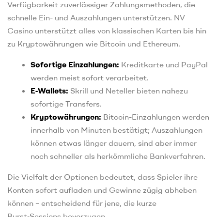
Verfügbarkeit zuverlässiger Zahlungsmethoden, die
schnelle Ein- und Auszahlungen unterstützen. NV
Casino unterstützt alles von klassischen Karten bis hin
zu Kryptowährungen wie Bitcoin und Ethereum.
Sofortige Einzahlungen:
Kreditkarte und PayPal
werden meist sofort verarbeitet.
E‑Wallets:
Skrill und Neteller bieten nahezu
sofortige Transfers.
Kryptowährungen:
Bitcoin-Einzahlungen werden
innerhalb von Minuten bestätigt; Auszahlungen
können etwas länger dauern, sind aber immer
noch schneller als herkömmliche Bankverfahren.
Die Vielfalt der Optionen bedeutet, dass Spieler ihre
Konten sofort aufladen und Gewinne zügig abheben
können – entscheidend für jene, die kurze
Burst‑Sessions bevorzugen.