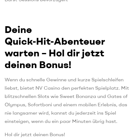
Deine
Quick‑Hit‑Abenteuer
warten – Hol dir jetzt
deinen Bonus!
Wenn du schnelle Gewinne und kurze Spielschleifen
liebst, bietet NV Casino den perfekten Spielplatz. Mit
blitzschnellen Slots wie Sweet Bonanza und Gates of
Olympus, Sofortboni und einem mobilen Erlebnis, das
nie langsamer wird, kannst du jederzeit ins Spiel
einsteigen, wenn du ein paar Minuten übrig hast.
Hol dir jetzt deinen Bonus!