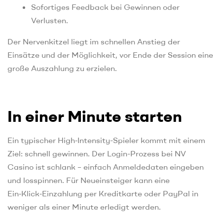
Sofortiges Feedback bei Gewinnen oder
Verlusten.
Der Nervenkitzel liegt im schnellen Anstieg der
Einsätze und der Möglichkeit, vor Ende der Session eine
große Auszahlung zu erzielen.
In einer Minute starten
Ein typischer High‑Intensity-Spieler kommt mit einem
Ziel: schnell gewinnen. Der Login-Prozess bei NV
Casino ist schlank – einfach Anmeldedaten eingeben
und losspinnen. Für Neueinsteiger kann eine
Ein‑Klick‑Einzahlung per Kreditkarte oder PayPal in
weniger als einer Minute erledigt werden.