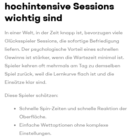
hochintensive Sessions
wichtig sind
In einer Welt, in der Zeit knapp ist, bevorzugen viele
Glücksspieler Sessions, die sofortige Befriedigung
liefern. Der psychologische Vorteil eines schnellen
Gewinns ist stärker, wenn die Wartezeit minimal ist.
Spieler kehren oft mehrmals am Tag zu demselben
Spiel zurück, weil die Lernkurve flach ist und die
Einsätze klar sind.
Diese Spieler schätzen:
Schnelle Spin-Zeiten und schnelle Reaktion der
Oberfläche.
Einfache Wettoptionen ohne komplexe
Einstellungen.