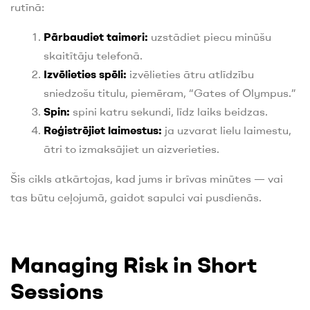
rutīnā:
Pārbaudiet taimeri:
uzstādiet piecu minūšu
skaitītāju telefonā.
Izvēlieties spēli:
izvēlieties ātru atlīdzību
sniedzošu titulu, piemēram, “Gates of Olympus.”
Spin:
spini katru sekundi, līdz laiks beidzas.
Reģistrējiet laimestus:
ja uzvarat lielu laimestu,
ātri to izmaksājiet un aizverieties.
Šis cikls atkārtojas, kad jums ir brīvas minūtes — vai
tas būtu ceļojumā, gaidot sapulci vai pusdienās.
Managing Risk in Short
Sessions