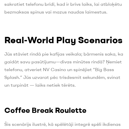
sakratiet telefonu brīdī, kad ir brīvs laiks, lai atbloķētu
bezmaksas spinus vai mazus naudas laimestus.
Real‑World Play Scenarios
Jūs stāviet rindā pie kafijas veikala; bārmenis saka, ka
gaidāt savu pasūtījumu—divas minūtes rindā? Ņemiet
telefonu, atveriet NV Casino un spinējiet “Big Bass
Splash.” Jūs uzvarat pēc trīsdesmit sekundēm, svinat
un turpināt — laiks netiek tērēts.
Coffee Break Roulette
Šis scenārijs ilustrē, kā spēlētāji integrē spēli ikdienas