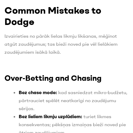
Common Mistakes to
Dodge
Izvairieties no pārāk lielas likmju likšanas, mēģinot
atgūt zaudējumus; tas bieži noved pie vēl lielākiem
zaudējumiem īsākā laikā.
Over‑Betting and Chasing
Bez chase mode:
kad sasniedzat mikro‑budžetu,
pārtrauciet spēlēt neatkarīgi no zaudējumu
sērijas.
Bez lieliem likmju uzplūdiem:
turiet likmes
konsekventas; pēkšņas izmaiņas bieži noved pie
ātriem zaudējumiem.