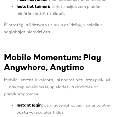
Iestatiet taimeri:
turiet sesijas zem piecām
minūtēm katrā titullapā.
Šī stratēģija līdzsvaro risku un atlīdzību, vienlaikus
saglabājot pieredzi ātru.
Mobile Momentum: Play
Anywhere, Anytime
Mobilā lietotne ir veidota, lai nodrošinātu ātru piekļuvi
— nav nepieciešams lejupielādēt, ja dodaties ar
pārlūkprogrammu.
Instant login:
ātra autentifikācija, izmantojot e-
pastu vai sociālos tīklus.