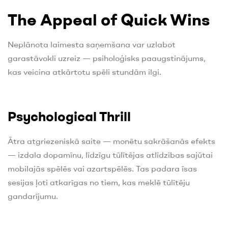
The Appeal of Quick Wins
Neplānota laimesta saņemšana var uzlabot
garastāvokli uzreiz — psiholoģisks paaugstinājums,
kas veicina atkārtotu spēli stundām ilgi.
Psychological Thrill
Ātra atgriezeniskā saite — monētu sakrāšanās efekts
— izdala dopamīnu, līdzīgu tūlītējas atlīdzības sajūtai
mobilajās spēlēs vai azartspēlēs. Tas padara īsas
sesijas ļoti atkarīgas no tiem, kas meklē tūlītēju
gandarījumu.