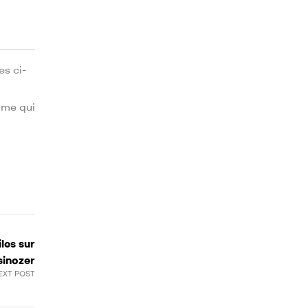
es ci-
sme qui
les sur
inozer
EXT POST