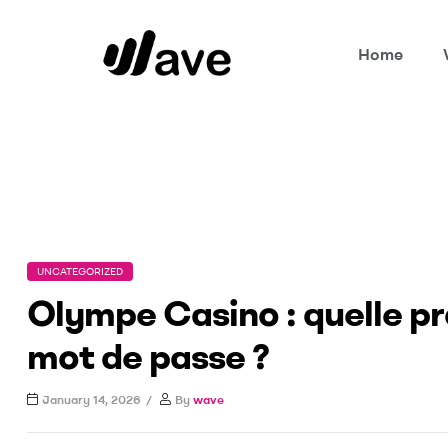
Home
Wave
Home Page
Uncategorized
Olympe Casino : q
UNCATEGORIZED
Olympe Casino : quelle pr
mot de passe ?
January 14, 2026
By
wave