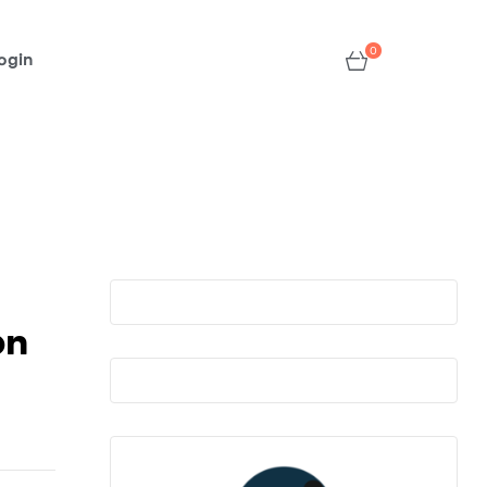
0
ogin
on