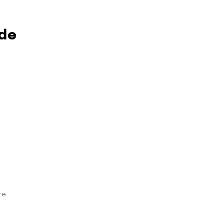
 de
re