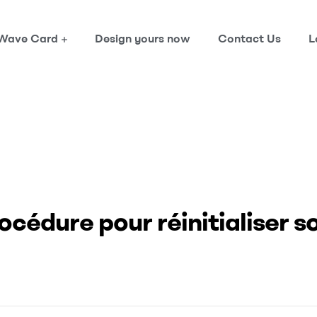
Wave Card
Design yours now
Contact Us
L
uelle procédure pour réinitialiser son mot de passe ?
océdure pour réinitialiser s