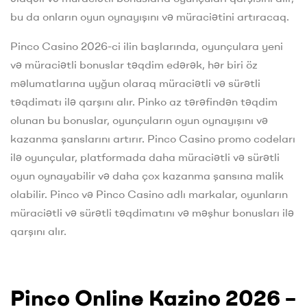
bu da onların oyun oynayışını və müraciətini artıracaq.
Pinco Casino 2026-ci ilin başlarında, oyunçulara yeni
və müraciətli bonuslar təqdim edərək, hər biri öz
məlumatlarına uyğun olaraq müraciətli və sürətli
təqdimatı ilə qarşını alır. Pinko az tərəfindən təqdim
olunan bu bonuslar, oyunçuların oyun oynayışını və
kazanma şanslarını artırır. Pinco Casino promo codeları
ilə oyunçular, platformada daha müraciətli və sürətli
oyun oynayabilir və daha çox kazanma şansına malik
olabilir. Pinco və Pinco Casino adlı markalar, oyunların
müraciətli və sürətli təqdimatını və məşhur bonusları ilə
qarşını alır.
Pinco Online Kazino 2026 –