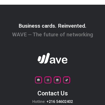
Business cards. Reinvented.
WAVE ⏤ The future of networking
Contact Us
Hotline:
+216 54602402