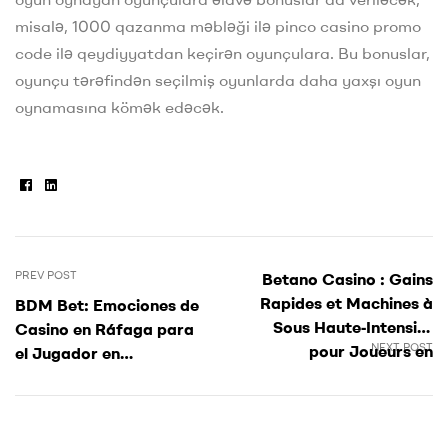
misalə, 1000 qazanma məbləği ilə pinco casino promo
code ilə qeydiyyatdan keçirən oyunçulara. Bu bonuslar,
oyunçu tərəfindən seçilmiş oyunlarda daha yaxşı oyun
oynamasına kömək edəcək.
Facebook
Linkedin
PREV POST
Betano Casino : Gains
Rapides et Machines à
BDM Bet: Emociones de
Sous Haute‑Intensité
Casino en Ráfaga para
NEXT POST
pour Joueurs en
el Jugador en
Déplacement
Movimiento