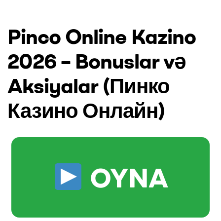
Pinco Online Kazino
2026 – Bonuslar və
Aksiyalar (Пинко
Казино Онлайн)
OYNA