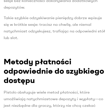
sesje bez konieczności dokonywania dodatkowych
depozytów.
Takie szybkie odzyskiwanie pieniędzy dobrze wpisuje
się w krótkie sesje: tracisz na chwilę, ale niemal
natychmiast odzyskujesz, trafiając na odpowiedni stół
lub slot.
Metody płatności
odpowiednie do szybkiego
dostępu
Pistolo obsługuje wiele metod płatności, które
umożliwiają natychmiastowe depozyty i wypłaty—co
jest niezbędne dla graczy, którzy nie chcą czekać