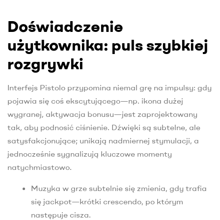
Doświadczenie
użytkownika: puls szybkiej
rozgrywki
Interfejs Pistolo przypomina niemal grę na impulsy: gdy
pojawia się coś ekscytującego—np. ikona dużej
wygranej, aktywacja bonusu—jest zaprojektowany
tak, aby podnosić ciśnienie. Dźwięki są subtelne, ale
satysfakcjonujące; unikają nadmiernej stymulacji, a
jednocześnie sygnalizują kluczowe momenty
natychmiastowo.
Muzyka w grze subtelnie się zmienia, gdy trafia
się jackpot—krótki crescendo, po którym
następuje cisza.