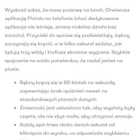
Wyobraź sobie, że masz przerwę na lunch. Otwierasz
aplikację Pistolo na telefonie (choć dedykowana
aplikacja nie istnieje, strona mobilna działa bez
zarzutu). Przyciski do spinów się podświetlają, bębny
zaczynają się kręcić, a w kilka sekund widzisz, jak
lądują trzy wildy i trafiasz skromne wygrane. Szybkie
spojrzenie na saldo potwierdza, że nadal jesteś na
plusie.
Bębny kręcą się w 60 klatek na sekundę,
zapewniając brak opóźnień nawet na
standardowych planach danych.
Zmienność jest ustawiona tak, aby wypłaty były
częste, ale nie zbyt małe, aby utrzymać emocje.
Każdy spin trwa około dwóch sekund od
kliknięcia do wyniku, co odpowiada szybkiemu