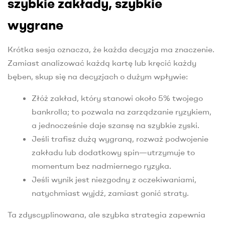
szybkie zakłady, szybkie
wygrane
Krótka sesja oznacza, że każda decyzja ma znaczenie.
Zamiast analizować każdą kartę lub kręcić każdy
bęben, skup się na decyzjach o dużym wpływie:
Złóż zakład, który stanowi około 5% twojego
bankrolla; to pozwala na zarządzanie ryzykiem,
a jednocześnie daje szansę na szybkie zyski.
Jeśli trafisz dużą wygraną, rozważ podwojenie
zakładu lub dodatkowy spin—utrzymuje to
momentum bez nadmiernego ryzyka.
Jeśli wynik jest niezgodny z oczekiwaniami,
natychmiast wyjdź, zamiast gonić straty.
Ta zdyscyplinowana, ale szybka strategia zapewnia