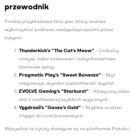
przewodnik
Poniżej przykładowa lista gier, którą możesz
wykorzystać podczas następnego sprintu przez
kasyno:
Thunderkick’s “The Cat’s Meow”
– Unikalny
motyw, niska zmienność i natychmiastowe
darmowe spiny.
Pragmatic Play’s “Sweet Bonanza”
– Styl
megaways, wysoka częstotliwość wypłat.
EVOLVE Gaming’s “Starburst”
– Klasyczny video
slot z możliwością szybkich wygranych.
Yggdrasil’s “Gonzo’s Gold”
– Szybkie scatter-
trigger do rund bonusowych.
Wszystkie te tytuły dostępne są na platformie Pistolo i