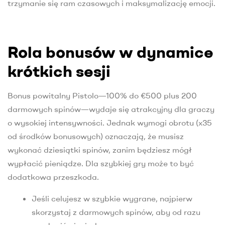
trzymanie się ram czasowych i maksymalizację emocji.
Rola bonusów w dynamice
krótkich sesji
Bonus powitalny Pistolo—100% do €500 plus 200
darmowych spinów—wydaje się atrakcyjny dla graczy
o wysokiej intensywności. Jednak wymogi obrotu (x35
od środków bonusowych) oznaczają, że musisz
wykonać dziesiątki spinów, zanim będziesz mógł
wypłacić pieniądze. Dla szybkiej gry może to być
dodatkowa przeszkoda.
Jeśli celujesz w szybkie wygrane, najpierw
skorzystaj z darmowych spinów, aby od razu