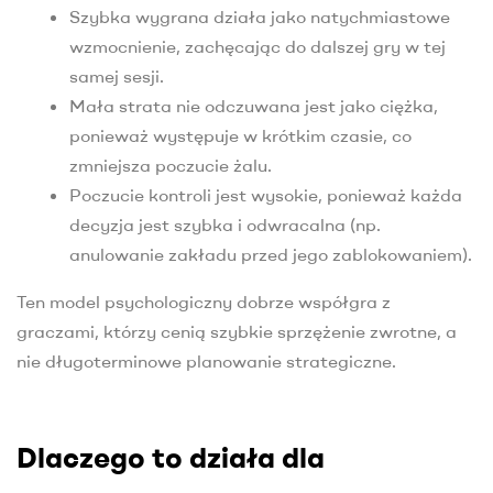
Szybka wygrana działa jako natychmiastowe
wzmocnienie, zachęcając do dalszej gry w tej
samej sesji.
Mała strata nie odczuwana jest jako ciężka,
ponieważ występuje w krótkim czasie, co
zmniejsza poczucie żalu.
Poczucie kontroli jest wysokie, ponieważ każda
decyzja jest szybka i odwracalna (np.
anulowanie zakładu przed jego zablokowaniem).
Ten model psychologiczny dobrze współgra z
graczami, którzy cenią szybkie sprzężenie zwrotne, a
nie długoterminowe planowanie strategiczne.
Dlaczego to działa dla