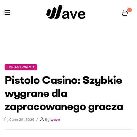
0
Wave
Home Page
Uncategorized
Pistolo Casino: Szybkie
wygrane dla zapracowanego gracza
UNCATEGORIZED
Pistolo Casino: Szybkie
wygrane dla
zapracowanego gracza
June 28, 2026
By
wave