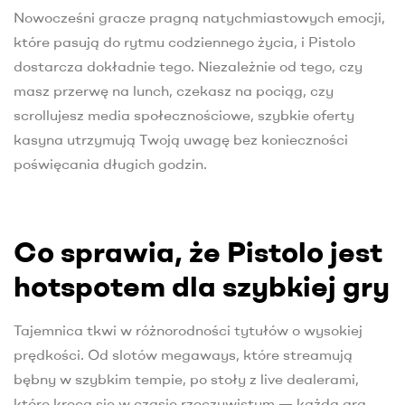
Nowocześni gracze pragną natychmiastowych emocji,
które pasują do rytmu codziennego życia, i Pistolo
dostarcza dokładnie tego. Niezależnie od tego, czy
masz przerwę na lunch, czekasz na pociąg, czy
scrollujesz media społecznościowe, szybkie oferty
kasyna utrzymują Twoją uwagę bez konieczności
poświęcania długich godzin.
Co sprawia, że Pistolo jest
hotspotem dla szybkiej gry
Tajemnica tkwi w różnorodności tytułów o wysokiej
prędkości. Od slotów megaways, które streamują
bębny w szybkim tempie, po stoły z live dealerami,
które kręcą się w czasie rzeczywistym — każda gra