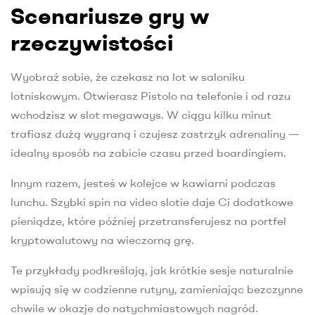
Scenariusze gry w
rzeczywistości
Wyobraź sobie, że czekasz na lot w saloniku
lotniskowym. Otwierasz Pistolo na telefonie i od razu
wchodzisz w slot megaways. W ciągu kilku minut
trafiasz dużą wygraną i czujesz zastrzyk adrenaliny —
idealny sposób na zabicie czasu przed boardingiem.
Innym razem, jesteś w kolejce w kawiarni podczas
lunchu. Szybki spin na video slotie daje Ci dodatkowe
pieniądze, które później przetransferujesz na portfel
kryptowalutowy na wieczorną grę.
Te przykłady podkreślają, jak krótkie sesje naturalnie
wpisują się w codzienne rutyny, zamieniając bezczynne
chwile w okazje do natychmiastowych nagród.