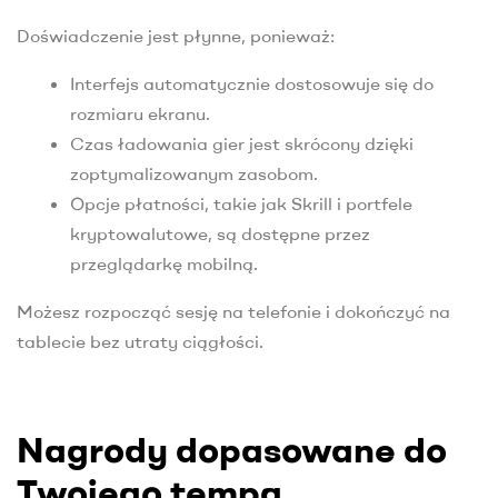
Doświadczenie jest płynne, ponieważ:
Interfejs automatycznie dostosowuje się do
rozmiaru ekranu.
Czas ładowania gier jest skrócony dzięki
zoptymalizowanym zasobom.
Opcje płatności, takie jak Skrill i portfele
kryptowalutowe, są dostępne przez
przeglądarkę mobilną.
Możesz rozpocząć sesję na telefonie i dokończyć na
tablecie bez utraty ciągłości.
Nagrody dopasowane do
Twojego tempa