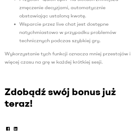
zmęczenie decyzjami, automatycznie
obstawiając ustaloną kwotę.
Wsparcie przez live chat jest dostępne
natychmiastowo w przypadku problemów
technicznych podczas szybkiej gry.
Wykorzystanie tych funkcji oznacza mniej przestojów i
więcej czasu na grę w każdej krótkiej sesji.
Zdobądź swój bonus już
teraz!
Facebook
Linkedin