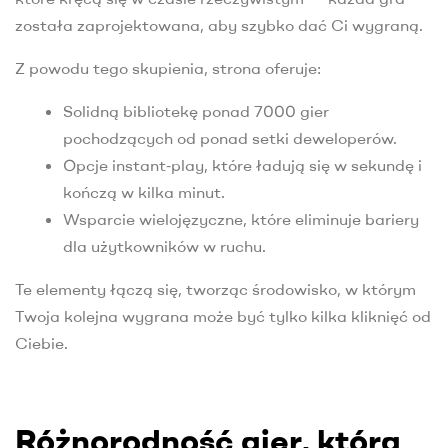
została zaprojektowana, aby szybko dać Ci wygraną.
Z powodu tego skupienia, strona oferuje:
Solidną bibliotekę ponad 7000 gier
pochodzących od ponad setki deweloperów.
Opcje instant‑play, które ładują się w sekundę i
kończą w kilka minut.
Wsparcie wielojęzyczne, które eliminuje bariery
dla użytkowników w ruchu.
Te elementy łączą się, tworząc środowisko, w którym
Twoja kolejna wygrana może być tylko kilka kliknięć od
Ciebie.
Różnorodność gier, która