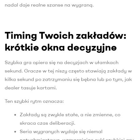
nadal daje realne szanse na wygraną.
Timing Twoich zakładów:
krótkie okna decyzyjne
Szybka gra opiera się na decyzjach w ułamkach
sekund. Gracze w tej niszy często stawiają zakłady w
kilka sekund po zatrzymaniu się bębna lub po tym, jak
dealer tasuje kartami.
Ten szybki rytm oznacza:
Zakłady są zwykle stałe, a nie zmienne, co
skraca czas deliberacji.
Seria wygranych wydaje się niemal
natychmiastowa, wzmacniając cykl szybkiej gry.