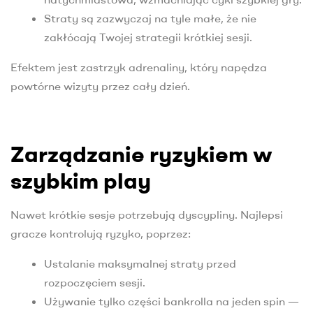
Straty są zazwyczaj na tyle małe, że nie
zakłócają Twojej strategii krótkiej sesji.
Efektem jest zastrzyk adrenaliny, który napędza
powtórne wizyty przez cały dzień.
Zarządzanie ryzykiem w
szybkim play
Nawet krótkie sesje potrzebują dyscypliny. Najlepsi
gracze kontrolują ryzyko, poprzez:
Ustalanie maksymalnej straty przed
rozpoczęciem sesji.
Używanie tylko części bankrolla na jeden spin —