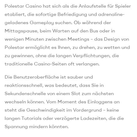
Polestar Casino hat sich als die Anlaufstelle für Spieler
etabliert, die sofortige Befriedigung und adrenaline-
geladenes Gameplay suchen. Ob während der
Mittagspause, beim Warten auf den Bus oder in
wenigen Minuten zwischen Meetings – das Design von
Polestar ermöglicht es Ihnen, zu drehen, zu wetten und
zu gewinnen, ohne die langen Verpflichtungen, die
traditionelle Casino-Seiten oft verlangen.
Die Benutzeroberfläche ist sauber und
reaktionsschnell, was bedeutet, dass Sie in
Sekundenschnelle von einem Slot zum nächsten
wechseln können. Vom Moment des Einloggens an
steht die Geschwindigkeit im Vordergrund – keine
langen Tutorials oder verzögerte Ladezeiten, die die
Spannung mindern könnten.