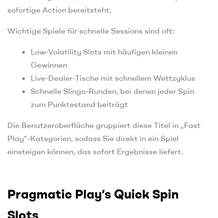
sofortige Action bereitsteht.
Wichtige Spiele für schnelle Sessions sind oft:
Low‑Volatility Slots mit häufigen kleinen
Gewinnen
Live-Dealer-Tische mit schnellem Wettzyklus
Schnelle Slingo-Runden, bei denen jeder Spin
zum Punktestand beiträgt
Die Benutzeroberfläche gruppiert diese Titel in „Fast
Play“-Kategorien, sodass Sie direkt in ein Spiel
einsteigen können, das sofort Ergebnisse liefert.
Pragmatic Play’s Quick Spin
Slots