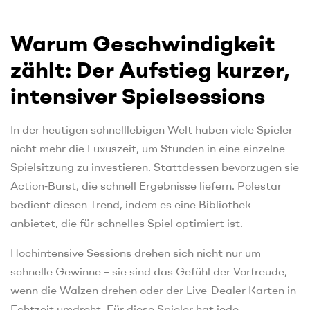
Warum Geschwindigkeit
zählt: Der Aufstieg kurzer,
intensiver Spielsessions
In der heutigen schnelllebigen Welt haben viele Spieler
nicht mehr die Luxuszeit, um Stunden in eine einzelne
Spielsitzung zu investieren. Stattdessen bevorzugen sie
Action‑Burst, die schnell Ergebnisse liefern. Polestar
bedient diesen Trend, indem es eine Bibliothek
anbietet, die für schnelles Spiel optimiert ist.
Hochintensive Sessions drehen sich nicht nur um
schnelle Gewinne – sie sind das Gefühl der Vorfreude,
wenn die Walzen drehen oder der Live-Dealer Karten in
Echtzeit umdreht. Für diese Spieler hat jede