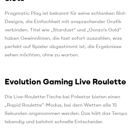
Pragmatic Play ist bekannt für seine schlanken Slot-
Designs, die Einfachheit mit ansprechender Grafik
verbinden. Titel wie „Stardust“ und „Gonzo’s Gold“
haben Gewinnlinien, die fast sofort auszahlen, was
perfekt auf Spieler abgestimmt ist, die Ergebnisse
sehen möchten, ohne zu warten.
Evolution Gaming Live Roulette
Die Live-Roulette-Tische bei Polestar bieten einen
„Rapid Roulette“-Modus, bei dem Wetten alle 15
Sekunden angenommen werden. Das hält das Tempo
lebendig und belohnt schnelle Entscheider.