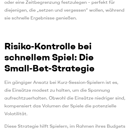
oder eine Zeitbegrenzung festzulegen – perfekt für
diejenigen, die „setzen und vergessen“ wollen, während
sie schnelle Ergebnisse genießen.
Risiko‑Kontrolle bei
schnellem Spiel: Die
Small‑Bet‑Strategie
Ein gängiger Ansatz bei Kurz‑Session‑Spielern ist es,
die Einsätze modest zu halten, um die Spannung
aufrechtzuerhalten. Obwohl die Einsätze niedriger sind,
kompensiert das Volumen der Spiele die potenzielle
Volatilität.
Diese Strategie hilft Spielern, im Rahmen ihres Budgets