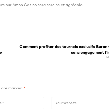
ture sur Amon Casino sera sereine et agréable.
Comment profiter des tournois exclusifs Buran
sans engagement fi
ux
N
s are marked
*