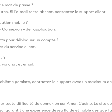
n de mot de passe ?
utes. Si l’e-mail reste absent, contactez le support client.
ication mobile ?
 « Connexion » de l’application.
nts pour débloquer un compte ?
s du service client.
s ?
 via chat et email.
problème persiste, contactez le support avec un maximum de
er toute difficulté de connexion sur Amon Casino. Le site c
 qui garantit une expérience de jeu fluide et fiable dès que l’