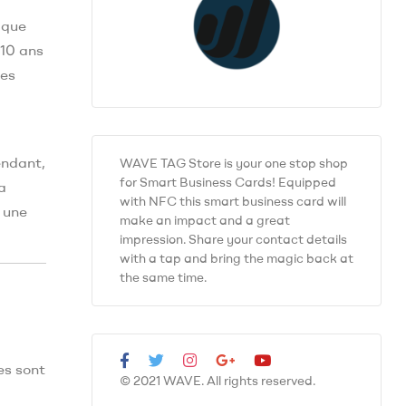
 que
 10 ans
ces
endant,
WAVE TAG Store is your one stop shop
for Smart Business Cards! Equipped
a
with NFC this smart business card will
 une
make an impact and a great
impression. Share your contact details
with a tap and bring the magic back at
the same time.
es sont
© 2021 WAVE. All rights reserved.