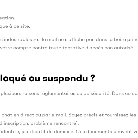
sation.
ue à ce site.
s indésirables » si le mail ne s’affiche pas dans la boîte prin
votre compte contre toute tentative d’accès non autorisé.
bloqué ou suspendu ?
usieurs raisons réglementaires ou de sécurité. Dans ce cas
chat en direct ou par e-mail. Soyez précis et fournissez les
d’inscription, problème rencontré).
’identité, justificatif de domicile. Ces documents peuvent v