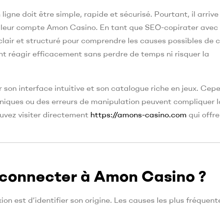
gne doit être simple, rapide et sécurisé. Pourtant, il arrive
 à leur compte Amon Casino. En tant que SEO-copirater avec
clair et structuré pour comprendre les causes possibles de 
 réagir efficacement sans perdre de temps ni risquer la
son interface intuitive et son catalogue riche en jeux. Cep
hniques ou des erreurs de manipulation peuvent compliquer l
ouvez visiter directement
https://amons-casino.com
qui offre
 connecter à Amon Casino ?
n est d’identifier son origine. Les causes les plus fréquent