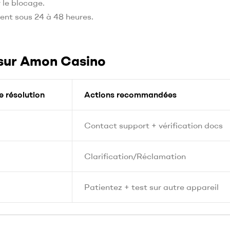
 le blocage.
vent sous 24 à 48 heures.
 sur Amon Casino
 résolution
Actions recommandées
Contact support + vérification docs
Clarification/Réclamation
Patientez + test sur autre appareil