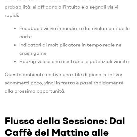
probabilità; si affidano all’intuito e a segnali visivi
rapidi.
Feedback visivo immediato dai rivelamenti delle
carte
Indicatori di moltiplicatore in tempo reale nei
crash game
Pop-up veloci che mostrano le potenziali vincite
Questo ambiente coltiva uno stile di gioco istintivo:
scommetti poco, vinci in fretta e passi rapidamente
alla prossima opportunità.
Flusso della Sessione: Dal
Caffè del Mattino alle