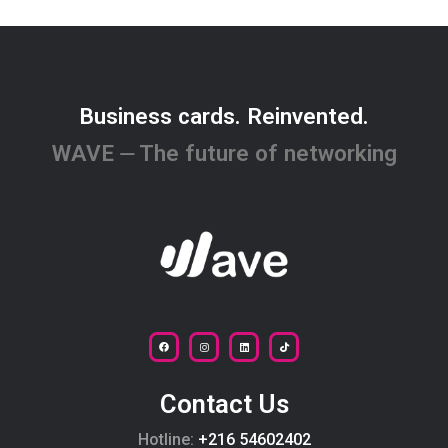
Business cards. Reinvented.
WAVE ⏤ The future of networking
Contact Us
Hotline:
+216 54602402