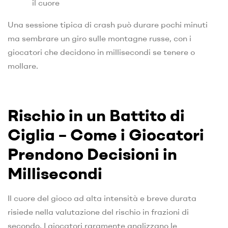
il cuore
Una sessione tipica di crash può durare pochi minuti
ma sembrare un giro sulle montagne russe, con i
giocatori che decidono in millisecondi se tenere o
mollare.
Rischio in un Battito di
Ciglia – Come i Giocatori
Prendono Decisioni in
Millisecondi
Il cuore del gioco ad alta intensità e breve durata
risiede nella valutazione del rischio in frazioni di
secondo. I giocatori raramente analizzano le