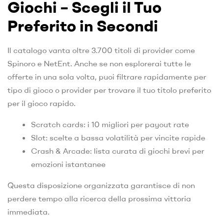
Giochi – Scegli il Tuo
Preferito in Secondi
Il catalogo vanta oltre 3.700 titoli di provider come
Spinoro e NetEnt. Anche se non esplorerai tutte le
offerte in una sola volta, puoi filtrare rapidamente per
tipo di gioco o provider per trovare il tuo titolo preferito
per il gioco rapido.
Scratch cards: i 10 migliori per payout rate
Slot: scelte a bassa volatilità per vincite rapide
Crash & Arcade: lista curata di giochi brevi per
emozioni istantanee
Questa disposizione organizzata garantisce di non
perdere tempo alla ricerca della prossima vittoria
immediata.