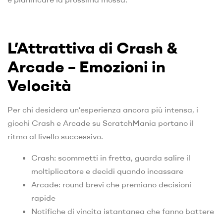
L’Attrattiva di Crash &
Arcade – Emozioni in
Velocità
Per chi desidera un’esperienza ancora più intensa, i
giochi Crash e Arcade su ScratchMania portano il
ritmo al livello successivo.
Crash: scommetti in fretta, guarda salire il
moltiplicatore e decidi quando incassare
Arcade: round brevi che premiano decisioni
rapide
Notifiche di vincita istantanea che fanno battere