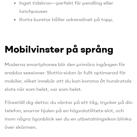
Inget tidskrav—perfekt för pendling eller
lunchpauser.
Korta burstar håller adrenalinet på topp.
Mobilvinster på språng
Moderna smartphones blir den primära ingången för
snabba sessioner. Slottio‑sidan är fullt optimerad för
mobiler, vilket innebär att du kan komma åt hundratals
slots när som helst, var som helst.
Föreställ dig detta: du väntar på ett tåg, trycker på din
telefon, snurrar hjulen på en högvolatilitets‑slot, och
inom några ögonblick ser du en utbetalningsikon blinka
över skärmen.