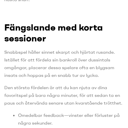
Fängslande med korta
sessioner
Snabbspel håller sinnet skarpt och hjärtat rusande.
Istället för att fördela sin bankroll över dussintals
omgångar, placerar dessa spelare ofta en blygsam
insats och hoppas på en snabb tur av lycka.
Den största fördelen är att du kan njuta av dina
favoritspel på bara några minuter, för att sedan ta en
paus och återvända senare utan kvarstående trötthet.
Omedelbar feedback—vinster eller förluster på
några sekunder.