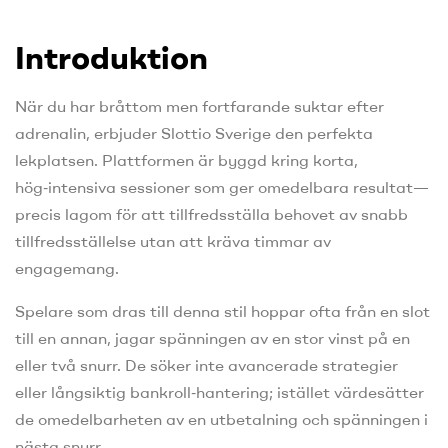
Introduktion
När du har bråttom men fortfarande suktar efter
adrenalin, erbjuder Slottio Sverige den perfekta
lekplatsen. Plattformen är byggd kring korta,
hög‑intensiva sessioner som ger omedelbara resultat—
precis lagom för att tillfredsställa behovet av snabb
tillfredsställelse utan att kräva timmar av
engagemang.
Spelare som dras till denna stil hoppar ofta från en slot
till en annan, jagar spänningen av en stor vinst på en
eller två snurr. De söker inte avancerade strategier
eller långsiktig bankroll‑hantering; istället värdesätter
de omedelbarheten av en utbetalning och spänningen i
nästa snurr.