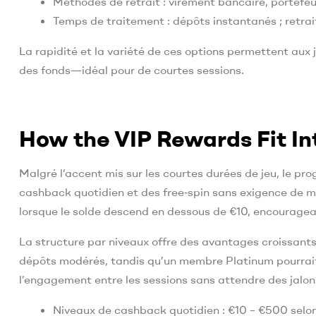
Méthodes de retrait : virement bancaire, portefeui
Temps de traitement : dépôts instantanés ; retrai
La rapidité et la variété de ces options permettent aux
des fonds—idéal pour de courtes sessions.
How the VIP Rewards Fit In
Malgré l’accent mis sur les courtes durées de jeu, le p
cashback quotidien et des free‑spin sans exigence de mi
lorsque le solde descend en dessous de €10, encouragean
La structure par niveaux offre des avantages croissan
dépôts modérés, tandis qu’un membre Platinum pourrait
l’engagement entre les sessions sans attendre des jalon
Niveaux de cashback quotidien : €10 – €500 selo