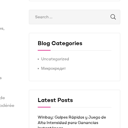
es,
Blog Categories
Uncategorized
Микрокредит
s
 de
Latest Posts
modérée
Winbay: Golpes Rápidos y Juego de
Alta Intensidad para Ganancias
Instantáneas