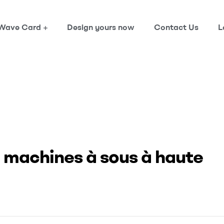
Wave Card
Design yours now
Contact Us
L
ction de machines à sous à haute intensité & Jeu mobile
e machines à sous à haute