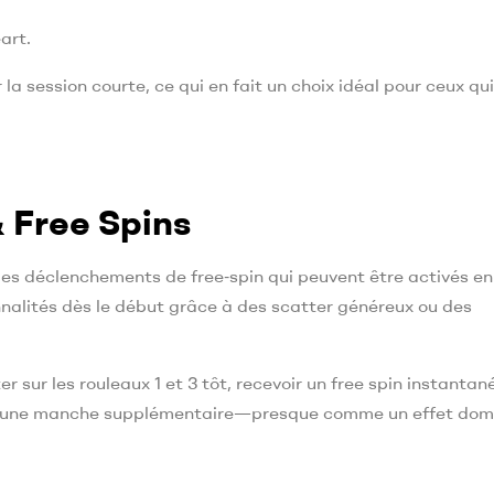
art.
 la session courte, ce qui en fait un choix idéal pour ceux qui
& Free Spins
 des déclenchements de free‑spin qui peuvent être activés en
nnalités dès le début grâce à des scatter généreux ou des
r sur les rouleaux 1 et 3 tôt, recevoir un free spin instanta
pour une manche supplémentaire—presque comme un effet dom