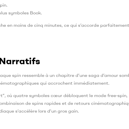
pin.
 plus symboles Book.
che en moins de cinq minutes, ce qui s’accorde parfaitemen
Narratifs
chaque spin ressemble à un chapitre d’une saga d’amour som
cinématographiques qui accrochent immédiatement.
rt”, où quatre symboles cœur débloquent le mode free‑spin, 
combinaison de spins rapides et de retours cinématographi
diaque s’accélère lors d’un gros gain.