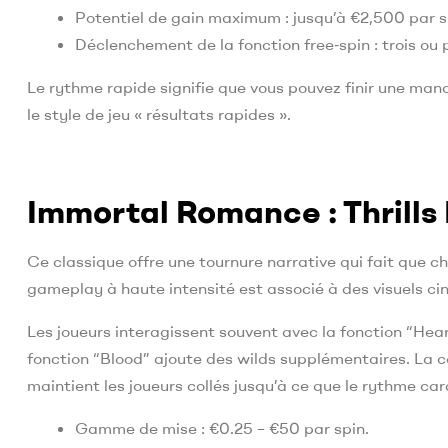
Potentiel de gain maximum : jusqu’à €2,500 par s
Déclenchement de la fonction free‑spin : trois ou
Le rythme rapide signifie que vous pouvez finir une man
le style de jeu « résultats rapides ».
Immortal Romance : Thrills 
Ce classique offre une tournure narrative qui fait que 
gameplay à haute intensité est associé à des visuels 
Les joueurs interagissent souvent avec la fonction “Hea
fonction “Blood” ajoute des wilds supplémentaires. La 
maintient les joueurs collés jusqu’à ce que le rythme car
Gamme de mise : €0.25 – €50 par spin.