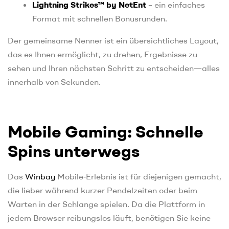
Lightning Strikes™ by NetEnt
– ein einfaches
Format mit schnellen Bonusrunden.
Der gemeinsame Nenner ist ein übersichtliches Layout,
das es Ihnen ermöglicht, zu drehen, Ergebnisse zu
sehen und Ihren nächsten Schritt zu entscheiden—alles
innerhalb von Sekunden.
Mobile Gaming: Schnelle
Spins unterwegs
Das
Winbay
Mobile‑Erlebnis ist für diejenigen gemacht,
die lieber während kurzer Pendelzeiten oder beim
Warten in der Schlange spielen. Da die Plattform in
jedem Browser reibungslos läuft, benötigen Sie keine