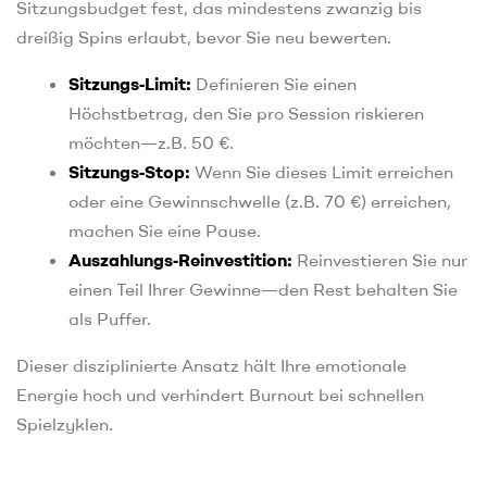
Sitzungsbudget fest, das mindestens zwanzig bis
dreißig Spins erlaubt, bevor Sie neu bewerten.
Sitzungs‑Limit:
Definieren Sie einen
Höchstbetrag, den Sie pro Session riskieren
möchten—z.B. 50 €.
Sitzungs‑Stop:
Wenn Sie dieses Limit erreichen
oder eine Gewinnschwelle (z.B. 70 €) erreichen,
machen Sie eine Pause.
Auszahlungs‑Reinvestition:
Reinvestieren Sie nur
einen Teil Ihrer Gewinne—den Rest behalten Sie
als Puffer.
Dieser disziplinierte Ansatz hält Ihre emotionale
Energie hoch und verhindert Burnout bei schnellen
Spielzyklen.