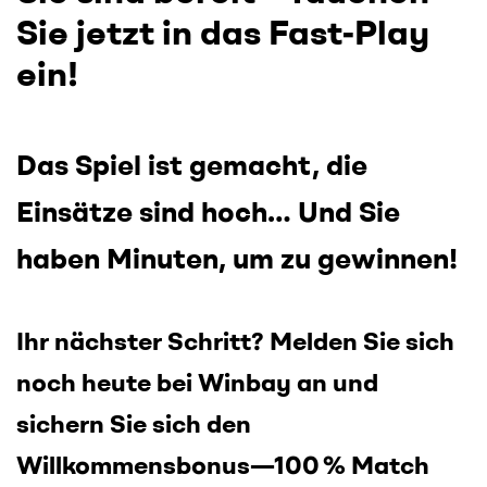
Sie jetzt in das Fast‑Play
ein!
Das Spiel ist gemacht, die
Einsätze sind hoch… Und Sie
haben Minuten, um zu gewinnen!
Ihr nächster Schritt? Melden Sie sich
noch heute bei Winbay an und
sichern Sie sich den
Willkommensbonus—100 % Match