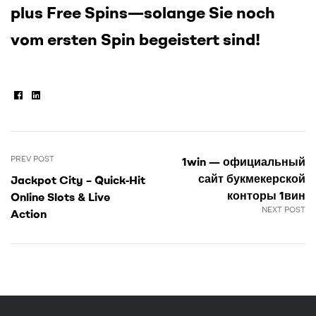
plus Free Spins—solange Sie noch
vom ersten Spin begeistert sind!
Facebook
Linkedin
PREV POST
1win — официальный
сайт букмекерской
Jackpot City – Quick‑Hit
конторы 1вин
Online Slots & Live
NEXT POST
Action