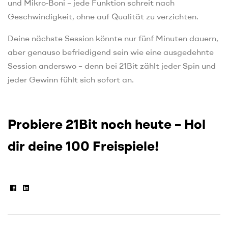
und Mikro‑Boni – jede Funktion schreit nach
Geschwindigkeit, ohne auf Qualität zu verzichten.
Deine nächste Session könnte nur fünf Minuten dauern,
aber genauso befriedigend sein wie eine ausgedehnte
Session anderswo – denn bei 21Bit zählt jeder Spin und
jeder Gewinn fühlt sich sofort an.
Probiere 21Bit noch heute – Hol
dir deine 100 Freispiele!
Facebook
Linkedin