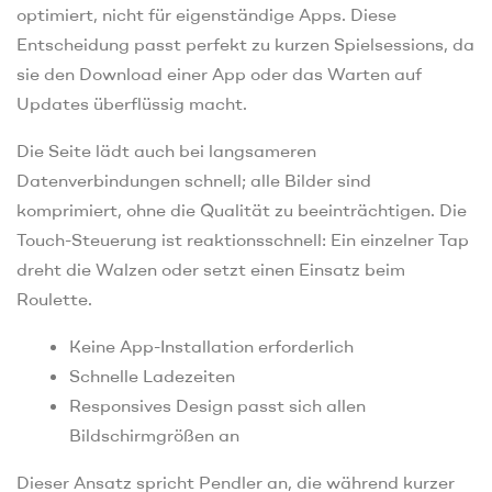
optimiert, nicht für eigenständige Apps. Diese
Entscheidung passt perfekt zu kurzen Spielsessions, da
sie den Download einer App oder das Warten auf
Updates überflüssig macht.
Die Seite lädt auch bei langsameren
Datenverbindungen schnell; alle Bilder sind
komprimiert, ohne die Qualität zu beeinträchtigen. Die
Touch-Steuerung ist reaktionsschnell: Ein einzelner Tap
dreht die Walzen oder setzt einen Einsatz beim
Roulette.
Keine App-Installation erforderlich
Schnelle Ladezeiten
Responsives Design passt sich allen
Bildschirmgrößen an
Dieser Ansatz spricht Pendler an, die während kurzer