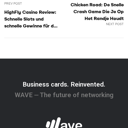
PREV POST
Chicken Road: De Snelle
Crash Game Die Je Op
HighFly Casino Review:
Het Randje Houdt
Schnelle Slots und
NEXT POST
schnelle Gewinne für den
unterwegs-Spieler
Business cards. Reinvented.
WAVE ⏤ The future of networking