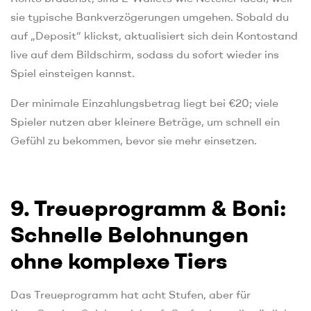
sie typische Bankverzögerungen umgehen. Sobald du
auf „Deposit“ klickst, aktualisiert sich dein Kontostand
live auf dem Bildschirm, sodass du sofort wieder ins
Spiel einsteigen kannst.
Der minimale Einzahlungsbetrag liegt bei €20; viele
Spieler nutzen aber kleinere Beträge, um schnell ein
Gefühl zu bekommen, bevor sie mehr einsetzen.
9. Treueprogramm & Boni:
Schnelle Belohnungen
ohne komplexe Tiers
Das Treueprogramm hat acht Stufen, aber für