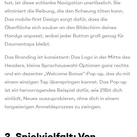
hat, ist diese schlanke Navigation unerlässlich. Sie
eliminiert die Reibung, die den Schwung töten kann.
Das mobile-first Design sorgt dafür, dass die
Oberfläche sich sauber an den Bildschirm deines
Handys anpasst, wobei jeder Button groß genug für
Daumentaps bleibt.
Das Branding ist konsistent: Das Logo in der Mitte des
Headers, kleine Sprachauswahl-Optionen ganz rechts
und ein dezenter „Welcome Bonus“-Pop-up, das du mit
einem einzigen Tap überspringen kannst. Das Pop-up
ist ein hervorragendes Beispiel dafür, wie 21Bit dich
einlädt, Neues auszuprobieren, ohne dich in einem
langwierigen Anmeldeprozess zu zwingen.
2. Spielvielfalt: Von