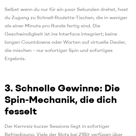
Selbst wenn du nur für ein paar Sekunden drehst, hast
du Zugang zu Schnell‑Roulette-Tischen, die in weniger
als einer Minute pro Runde fertig sind. Die
Geschwindigkeit ist ins Interface integriert; keine
langen Countdowns oder Warten auf virtuelle Dealer,
die mischen – nur sofortiger Spin und sofortiges
Ergebnis.
3. Schnelle Gewinne: Die
Spin-Mechanik, die dich
fesselt
Der Kernreiz kurzer Sessions liegt in sofortiger
Befriedigung. Viele der Slots bei 21Bit verfügen über