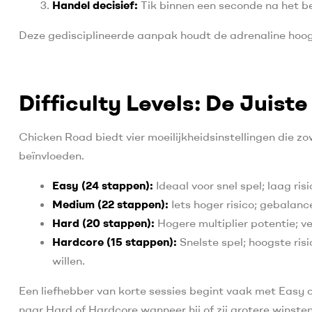
Handel decisief:
Tik binnen een seconde na het be
Deze gedisciplineerde aanpak houdt de adrenaline hoog 
Difficulty Levels: De Juist
Chicken Road biedt vier moeilijkheidsinstellingen die zo
beïnvloeden.
Easy (24 stappen):
Ideaal voor snel spel; laag ris
Medium (22 stappen):
Iets hoger risico; gebalanc
Hard (20 stappen):
Hogere multiplier potentie; ve
Hardcore (15 stappen):
Snelste spel; hoogste ris
willen.
Een liefhebber van korte sessies begint vaak met Easy
naar Hard of Hardcore wanneer hij of zij grotere winsten