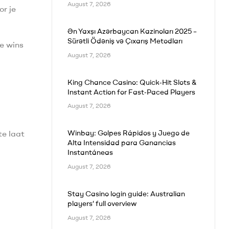
August 7, 2026
r je
Ən Yaxşı Azərbaycan Kazinoları 2025 –
Sürətli Ödəniş və Çıxarış Metodları
le wins
August 7, 2026
King Chance Casino: Quick‑Hit Slots &
Instant Action for Fast‑Paced Players
August 7, 2026
te laat
Winbay: Golpes Rápidos y Juego de
Alta Intensidad para Ganancias
Instantáneas
August 7, 2026
Stay Casino login guide: Australian
players’ full overview
August 7, 2026