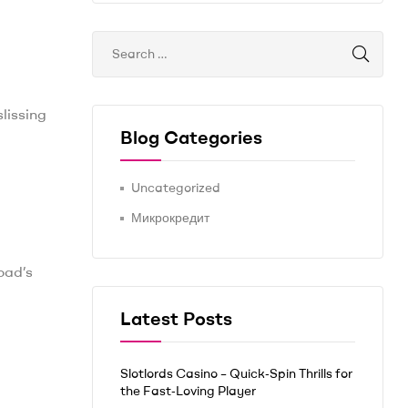
lissing
Blog Categories
Uncategorized
Микрокредит
oad’s
Latest Posts
Slotlords Casino – Quick‑Spin Thrills for
the Fast‑Loving Player