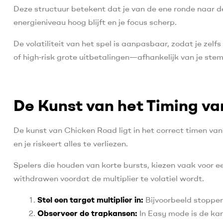
Deze structuur betekent dat je van de ene ronde naar d
energieniveau hoog blijft en je focus scherp.
De volatiliteit van het spel is aanpasbaar, zodat je zelf
of high‑risk grote uitbetalingen—afhankelijk van je st
De Kunst van het Timing v
De kunst van Chicken Road ligt in het correct timen van 
en je riskeert alles te verliezen.
Spelers die houden van korte bursts, kiezen vaak voor e
withdrawen voordat de multiplier te volatiel wordt.
Stel een target multiplier in:
Bijvoorbeeld stoppen 
Observeer de trapkansen:
In Easy mode is de kan