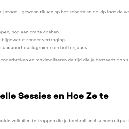
de rij staat—gewoon tikken op het scherm en de kip laat de w
ppen, nog een om te cashen.
 bijgewerkt zonder vertraging.
bespaart opslagruimte en batterijduur.
onderbroken en maximaliseren de tijd die je besteedt aan s
lle Sessies en Hoe Ze te
aalde valkuilen te trappen die je bankroll snel kunnen uitput