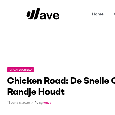
Home
Wave
Home Page
Uncategorized
Chicken Road: De
UNCATEGORIZED
Chicken Road: De Snelle
Randje Houdt
June 5, 2026
By
wave