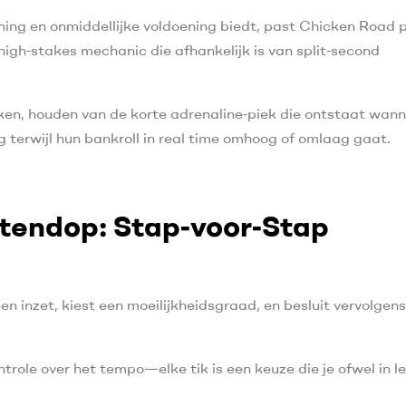
ing en onmiddellijke voldoening biedt, past Chicken Road 
 high‑stakes mechanic die afhankelijk is van split‑second
en, houden van de korte adrenaline‑piek die ontstaat wann
g terwijl hun bankroll in real time omhoog of omlaag gaat.
tendop: Stap‑voor‑Stap
n inzet, kiest een moeilijkheidsgraad, en besluit vervolgens 
ontrole over het tempo—elke tik is een keuze die je ofwel in l