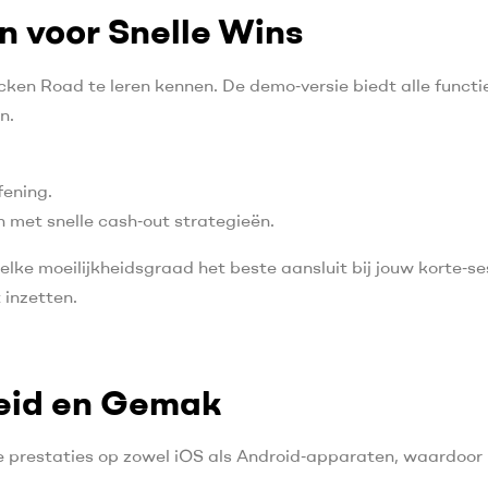
 voor Snelle Wins
cken Road te leren kennen. De demo‑versie biedt alle functi
n.
fening.
 met snelle cash‑out strategieën.
lke moeilijkheidsgraad het beste aansluit bij jouw korte‑se
 inzetten.
heid en Gemak
le prestaties op zowel iOS als Android‑apparaten, waardoor