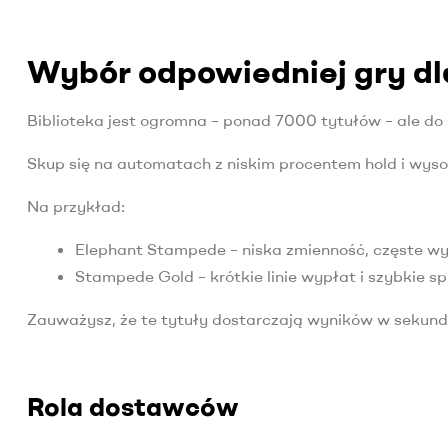
Wybór odpowiedniej gry dla
Biblioteka jest ogromna – ponad 7000 tytułów – ale do sz
Skup się na automatach z niskim procentem hold i wyso
Na przykład:
Elephant Stampede – niska zmienność, częste w
Stampede Gold – krótkie linie wypłat i szybkie sp
Zauważysz, że te tytuły dostarczają wyników w sekundac
Rola dostawców