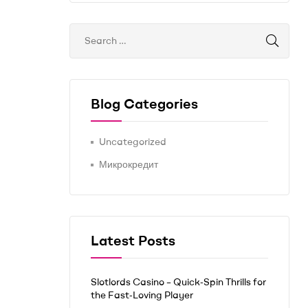
Blog Categories
Uncategorized
Микрокредит
Latest Posts
Slotlords Casino – Quick‑Spin Thrills for
the Fast‑Loving Player