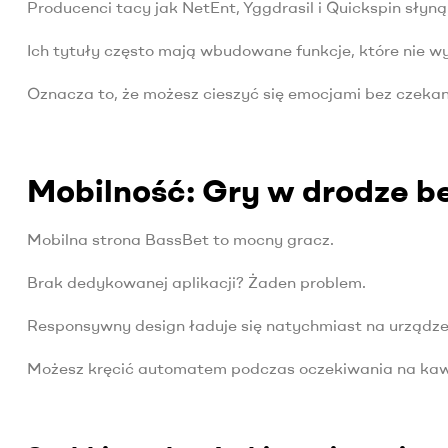
Producenci tacy jak NetEnt, Yggdrasil i Quickspin słyną
Ich tytuły często mają wbudowane funkcje, które nie 
Oznacza to, że możesz cieszyć się emocjami bez czekan
Mobilność: Gry w drodze be
Mobilna strona BassBet to mocny gracz.
Brak dedykowanej aplikacji? Żaden problem.
Responsywny design ładuje się natychmiast na urządzen
Możesz kręcić automatem podczas oczekiwania na kawę