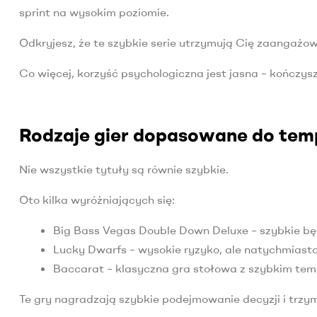
sprint na wysokim poziomie.
Odkryjesz, że te szybkie serie utrzymują Cię zaangażo
Co więcej, korzyść psychologiczna jest jasna – kończys
Rodzaje gier dopasowane do tem
Nie wszystkie tytuły są równie szybkie.
Oto kilka wyróżniających się:
Big Bass Vegas Double Down Deluxe – szybkie bę
Lucky Dwarfs – wysokie ryzyko, ale natychmiast
Baccarat – klasyczna gra stołowa z szybkim te
Te gry nagradzają szybkie podejmowanie decyzji i trzy