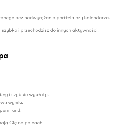
wanego bez nadwyrężania portfela czy kalendarza.
z szybko i przechodzisz do innych aktywności.
pa
bny i szybkie wypłaty.
owe wyniki.
mpem rund.
mają Cię na palcach.