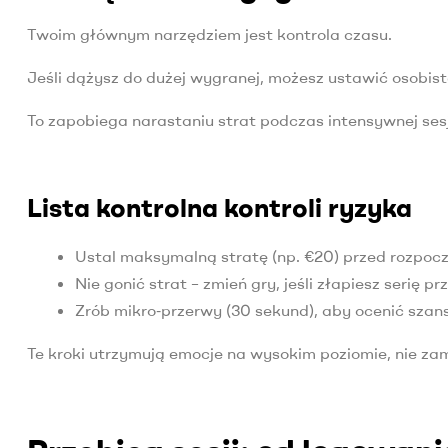
Twoim głównym narzędziem jest kontrola czasu.
Jeśli dążysz do dużej wygranej, możesz ustawić osobiste
To zapobiega narastaniu strat podczas intensywnej sesj
Lista kontrolna kontroli ryzyka
Ustal maksymalną stratę (np. €20) przed rozpoc
Nie gonić strat – zmień gry, jeśli złapiesz serię p
Zrób mikro‑przerwy (30 sekund), aby ocenić sza
Te kroki utrzymują emocje na wysokim poziomie, nie za