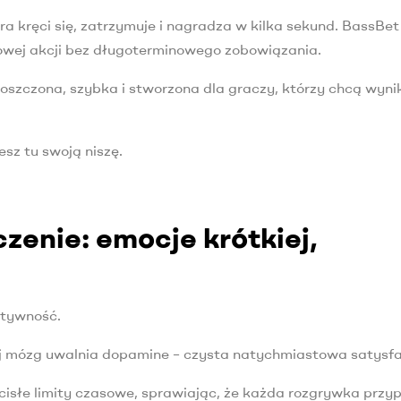
óra kręci się, zatrzymuje i nagradza w kilka sekund. BassBet
towej akcji bez długoterminowego zobowiązania.
roszczona, szybka i stworzona dla graczy, którzy chcą wyn
esz tu swoją niszę.
enie: emocje krótkiej,
ktywność.
ój mózg uwalnia dopamine – czysta natychmiastowa satysfa
 ścisłe limity czasowe, sprawiając, że każda rozgrywka prz