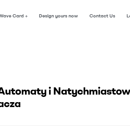
Wave Card
Design yours now
Contact Us
L
 Szybkie Automaty i Natychmiastowe Wygrane dla Zajętego Gracza
 Automaty i Natychmiasto
acza