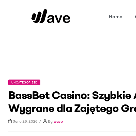
Home
Wave
Home Page
Uncategorized
BassBet Casino:
UNCATEGORIZED
BassBet Casino: Szybkie
Wygrane dla Zajętego Gr
June 26, 2026
By
wave