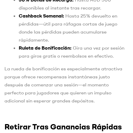
disponibles al instante tras recargar.
Cashback Semanal:
Hasta 25% devuelto en
pérdidas—útil para ráfagas cortas de juego
donde las pérdidas pueden acumularse
rápidamente.
Ruleta de Bonificación:
Gira una vez por sesión
para giros gratis o reembolsos en efectivo.
La rueda de bonificación es especialmente atractiva
porque ofrece recompensas instantáneas justo
después de comenzar una sesión—el momento
perfecto para jugadores que quieren un impulso
adicional sin esperar grandes depósitos.
Retirar Tras Ganancias Rápidas