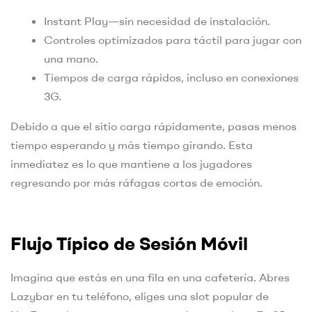
Instant Play—sin necesidad de instalación.
Controles optimizados para táctil para jugar con
una mano.
Tiempos de carga rápidos, incluso en conexiones
3G.
Debido a que el sitio carga rápidamente, pasas menos
tiempo esperando y más tiempo girando. Esta
inmediatez es lo que mantiene a los jugadores
regresando por más ráfagas cortas de emoción.
Flujo Típico de Sesión Móvil
Imagina que estás en una fila en una cafetería. Abres
Lazybar en tu teléfono, eliges una slot popular de