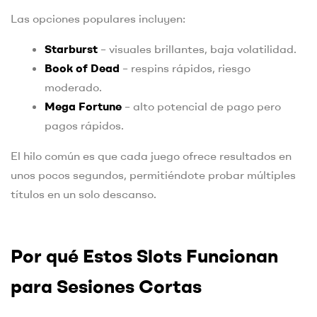
Las opciones populares incluyen:
Starburst
– visuales brillantes, baja volatilidad.
Book of Dead
– respins rápidos, riesgo
moderado.
Mega Fortune
– alto potencial de pago pero
pagos rápidos.
El hilo común es que cada juego ofrece resultados en
unos pocos segundos, permitiéndote probar múltiples
títulos en un solo descanso.
Por qué Estos Slots Funcionan
para Sesiones Cortas