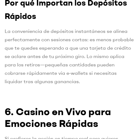
Por qué Importan los Depósitos
Rápidos
La conveniencia de depósitos instantáneos se alinea
perfectamente con sesiones cortas: es menos probable
que te quedes esperando a que una tarjeta de crédito
se aclare antes de tu próximo giro. Lo mismo aplica
para los retiros—pequeñas cantidades pueden
cobrarse rápidamente vía e‑wallets si necesitas
liquidar tras algunas ganancias.
6. Casino en Vivo para
Emociones Rápidas
Si prefieres la acción en tiempo real pero quieres