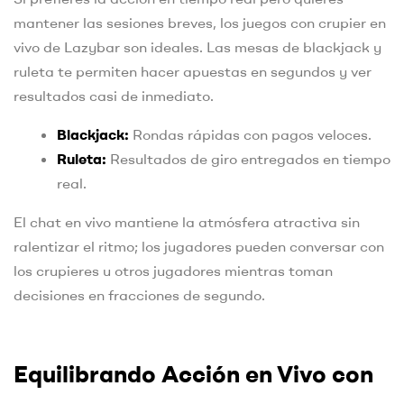
mantener las sesiones breves, los juegos con crupier en
vivo de Lazybar son ideales. Las mesas de blackjack y
ruleta te permiten hacer apuestas en segundos y ver
resultados casi de inmediato.
Blackjack:
Rondas rápidas con pagos veloces.
Ruleta:
Resultados de giro entregados en tiempo
real.
El chat en vivo mantiene la atmósfera atractiva sin
ralentizar el ritmo; los jugadores pueden conversar con
los crupieres u otros jugadores mientras toman
decisiones en fracciones de segundo.
Equilibrando Acción en Vivo con