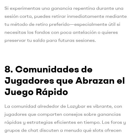
Si experimentas una ganancia repentina durante una
sesión corta, puedes retirar inmediatamente mediante
tu método de retiro preferido—especialmente útil si
necesitas los fondos con poca antelación o quieres
preservar tu saldo para futuras sesiones.
8. Comunidades de
Jugadores que Abrazan el
Juego Rápido
La comunidad alrededor de Lazybar es vibrante, con
jugadores que comparten consejos sobre ganancias
rápidas y estrategias eficientes en tiempo. Los foros y
grupos de chat discuten a menudo qué slots ofrecen