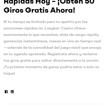
Rápidas Hoy – ¡Obtén 50
Giros Gratis Ahora!
Si tu tiempo es limitado pero tu apetito por las
emociones rápidas no, Lazybar Casino ofrece
exactamente lo que necesitas: slots de carga rápida,
ganancias instantáneas, mesas en vivo en tiempo real
—además de la comodidad del juego móvil que encaja
en tu agenda apretada. Regístrate ahora y reclama
tus giros gratis para saltar directamente a la acción.
¡Tu próximo momento de ganar podría estar a solo un
toque!
Facebook
Linkedin