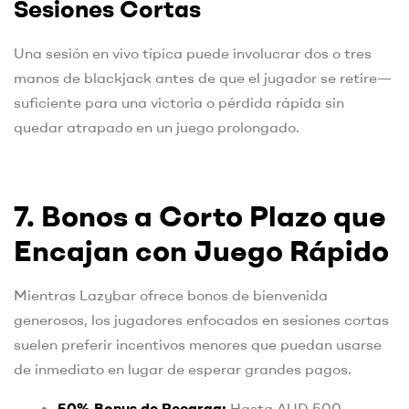
Sesiones Cortas
Una sesión en vivo típica puede involucrar dos o tres
manos de blackjack antes de que el jugador se retire—
suficiente para una victoria o pérdida rápida sin
quedar atrapado en un juego prolongado.
7. Bonos a Corto Plazo que
Encajan con Juego Rápido
Mientras Lazybar ofrece bonos de bienvenida
generosos, los jugadores enfocados en sesiones cortas
suelen preferir incentivos menores que puedan usarse
de inmediato en lugar de esperar grandes pagos.
50% Bonus de Recarga:
Hasta AUD 500