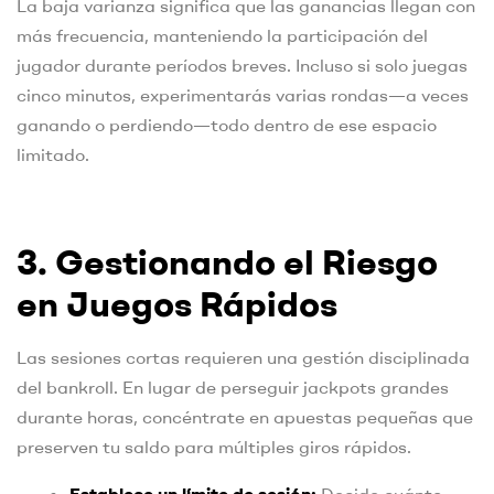
La baja varianza significa que las ganancias llegan con
más frecuencia, manteniendo la participación del
jugador durante períodos breves. Incluso si solo juegas
cinco minutos, experimentarás varias rondas—a veces
ganando o perdiendo—todo dentro de ese espacio
limitado.
3. Gestionando el Riesgo
en Juegos Rápidos
Las sesiones cortas requieren una gestión disciplinada
del bankroll. En lugar de perseguir jackpots grandes
durante horas, concéntrate en apuestas pequeñas que
preserven tu saldo para múltiples giros rápidos.