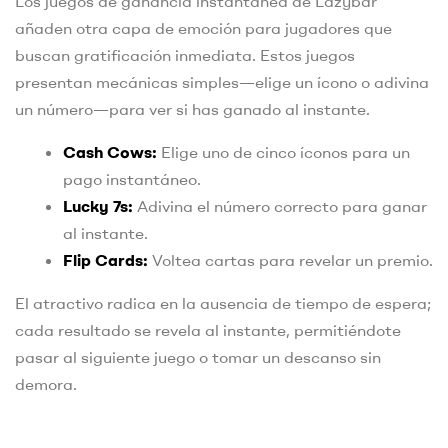
Los juegos de ganancia instantánea de Lazybar
añaden otra capa de emoción para jugadores que
buscan gratificación inmediata. Estos juegos
presentan mecánicas simples—elige un ícono o adivina
un número—para ver si has ganado al instante.
Cash Cows:
Elige uno de cinco íconos para un
pago instantáneo.
Lucky 7s:
Adivina el número correcto para ganar
al instante.
Flip Cards:
Voltea cartas para revelar un premio.
El atractivo radica en la ausencia de tiempo de espera;
cada resultado se revela al instante, permitiéndote
pasar al siguiente juego o tomar un descanso sin
demora.