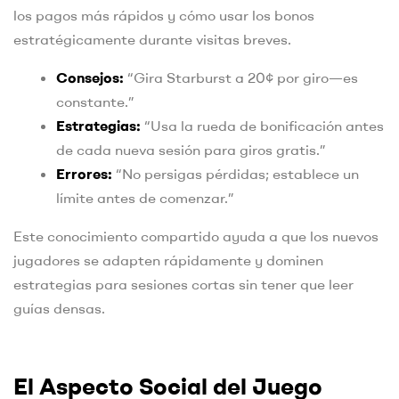
los pagos más rápidos y cómo usar los bonos
estratégicamente durante visitas breves.
Consejos:
“Gira Starburst a 20¢ por giro—es
constante.”
Estrategias:
“Usa la rueda de bonificación antes
de cada nueva sesión para giros gratis.”
Errores:
“No persigas pérdidas; establece un
límite antes de comenzar.”
Este conocimiento compartido ayuda a que los nuevos
jugadores se adapten rápidamente y dominen
estrategias para sesiones cortas sin tener que leer
guías densas.
El Aspecto Social del Juego