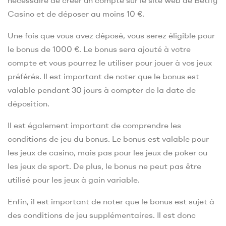
Casino et de déposer au moins 10 €.
Une fois que vous avez déposé, vous serez éligible pour
le bonus de 1000 €. Le bonus sera ajouté à votre
compte et vous pourrez le utiliser pour jouer à vos jeux
préférés. Il est important de noter que le bonus est
valable pendant 30 jours à compter de la date de
déposition.
Il est également important de comprendre les
conditions de jeu du bonus. Le bonus est valable pour
les jeux de casino, mais pas pour les jeux de poker ou
les jeux de sport. De plus, le bonus ne peut pas être
utilisé pour les jeux à gain variable.
Enfin, il est important de noter que le bonus est sujet à
des conditions de jeu supplémentaires. Il est donc