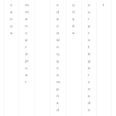
v
m
x
u
o
t
e
m
d
ri
u
n
e
e
s
r
u
n
c
é
p
e
c
a
e
r
e
si
o
r
n
t
à
o,
é
jo
y
g
u
c
e
e
o
r
r
m
v
p
o
ri
s
s
d
d
o