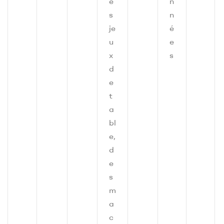
e
n
s
n
je
é
u
e
x
s
d
e
t
a
bl
e,
d
e
s
m
a
c