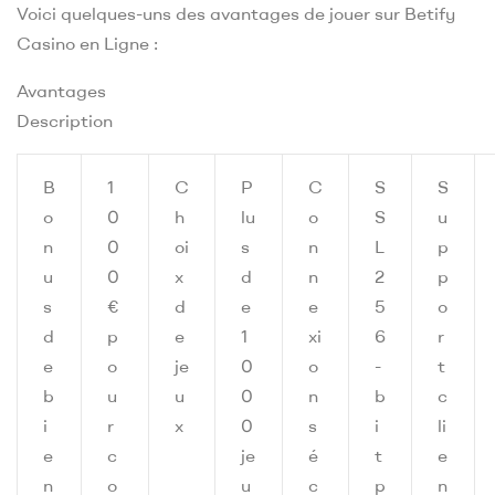
Voici quelques-uns des avantages de jouer sur Betify
Casino en Ligne :
Avantages
Description
B
1
C
P
C
S
S
o
0
h
lu
o
S
u
n
0
oi
s
n
L
p
u
0
x
d
n
2
p
s
€
d
e
e
5
o
d
p
e
1
xi
6
r
e
o
je
0
o
-
t
b
u
u
0
n
b
c
i
r
x
0
s
i
li
e
c
je
é
t
e
n
o
u
c
p
n