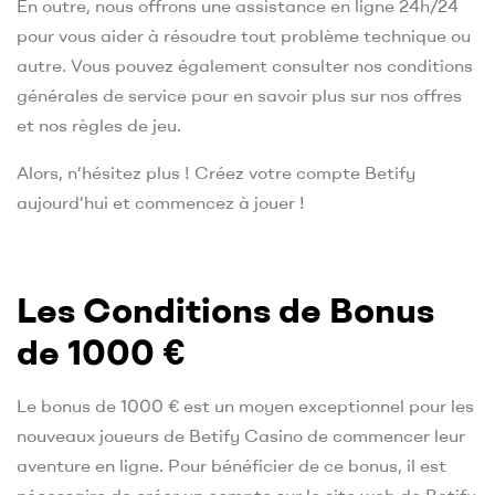
En outre, nous offrons une assistance en ligne 24h/24
pour vous aider à résoudre tout problème technique ou
autre. Vous pouvez également consulter nos conditions
générales de service pour en savoir plus sur nos offres
et nos règles de jeu.
Alors, n’hésitez plus ! Créez votre compte Betify
aujourd’hui et commencez à jouer !
Les Conditions de Bonus
de 1000 €
Le bonus de 1000 € est un moyen exceptionnel pour les
nouveaux joueurs de Betify Casino de commencer leur
aventure en ligne. Pour bénéficier de ce bonus, il est
nécessaire de créer un compte sur le site web de Betify