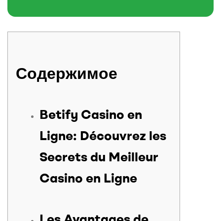
Содержимое
Betify Casino en
Ligne: Découvrez les
Secrets du Meilleur
Casino en Ligne
Les Avantages de