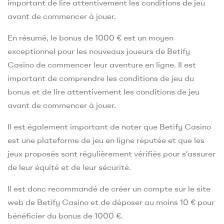
important de lire attentivement les conditions de jeu
avant de commencer à jouer.
En résumé, le bonus de 1000 € est un moyen
exceptionnel pour les nouveaux joueurs de Betify
Casino de commencer leur aventure en ligne. Il est
important de comprendre les conditions de jeu du
bonus et de lire attentivement les conditions de jeu
avant de commencer à jouer.
Il est également important de noter que Betify Casino
est une plateforme de jeu en ligne réputée et que les
jeux proposés sont régulièrement vérifiés pour s’assurer
de leur équité et de leur sécurité.
Il est donc recommandé de créer un compte sur le site
web de Betify Casino et de déposer au moins 10 € pour
bénéficier du bonus de 1000 €.