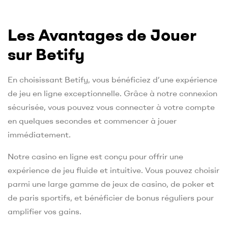
Les Avantages de Jouer
sur Betify
En choisissant Betify, vous bénéficiez d’une expérience
de jeu en ligne exceptionnelle. Grâce à notre connexion
sécurisée, vous pouvez vous connecter à votre compte
en quelques secondes et commencer à jouer
immédiatement.
Notre casino en ligne est conçu pour offrir une
expérience de jeu fluide et intuitive. Vous pouvez choisir
parmi une large gamme de jeux de casino, de poker et
de paris sportifs, et bénéficier de bonus réguliers pour
amplifier vos gains.