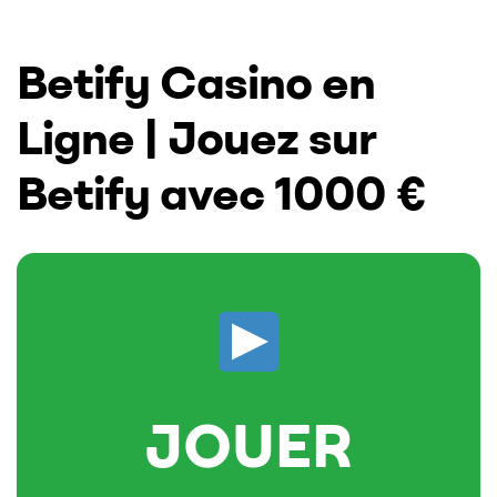
Betify Casino en
Ligne | Jouez sur
Betify avec 1000 €
JOUER