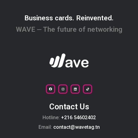
Business cards. Reinvented.
WAVE ⏤ The future of networking
Contact Us
Hotline:
+216 54602402
Email:
contact@wavetag.tn