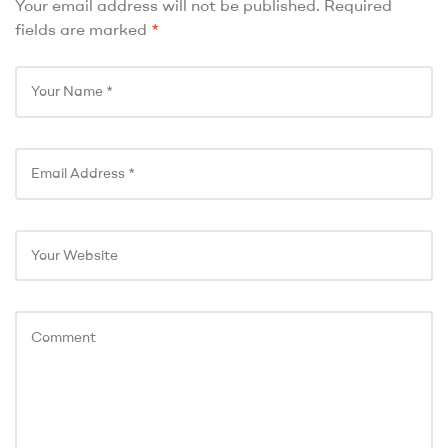
Your email address will not be published.
Required
fields are marked
*