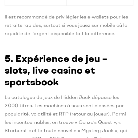
Il est recommandé de privilégier les e‑wallets pour les
retraits rapides, surtout si vous jouez sur mobile où la
rapidité de l’argent disponible fait la différence.
5. Expérience de jeu –
slots, live casino et
sportsbook
Le catalogue de jeux de Hidden Jack dépasse les
2 000 titres. Les machines à sous sont classées par
popularité, volatilité et RTP (retour au joueur). Parmi
les incontournables, on trouve « Gonzo’s Quest », «
Starburst » et la toute nouvelle « Mystery Jack », qui