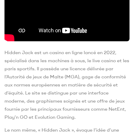
Hidden Jack est un casino en ligne lancé en 2022,
spécialisé dans les machines à sous, le live casino et les
paris sportifs. Il possède une licence délivrée par
l’Autorité de jeux de Malte (MGA), gage de conformité
aux normes européennes en matière de sécurité et
d’équité. Le site se distingue par une interface
moderne, des graphismes soignés et une offre de jeux
fournie par les principaux fournisseurs comme NetEnt,
Play’n GO et Evolution Gaming.
Le nom même, « Hidden Jack », évoque l’idée d’une