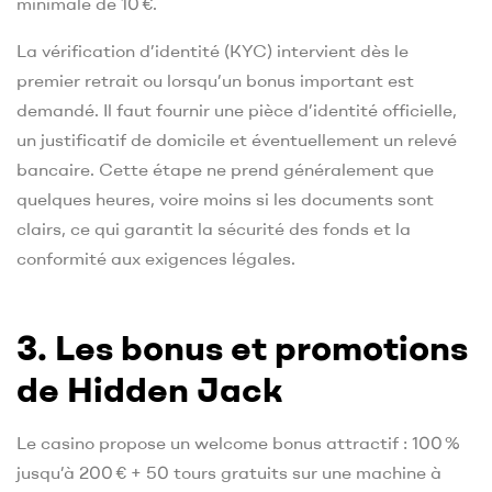
minimale de 10 €.
La vérification d’identité (KYC) intervient dès le
premier retrait ou lorsqu’un bonus important est
demandé. Il faut fournir une pièce d’identité officielle,
un justificatif de domicile et éventuellement un relevé
bancaire. Cette étape ne prend généralement que
quelques heures, voire moins si les documents sont
clairs, ce qui garantit la sécurité des fonds et la
conformité aux exigences légales.
3. Les bonus et promotions
de Hidden Jack
Le casino propose un welcome bonus attractif : 100 %
jusqu’à 200 € + 50 tours gratuits sur une machine à