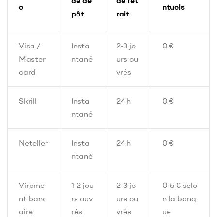
de dé
de ret
e
ntuels
pôt
rait
Visa /
Insta
2‑3 jo
0 €
Master
ntané
urs ou
card
vrés
Skrill
Insta
24 h
0 €
ntané
Neteller
Insta
24 h
0 €
ntané
Vireme
1‑2 jou
2‑3 jo
0‑5 € selo
nt banc
rs ouv
urs ou
n la banq
aire
rés
vrés
ue