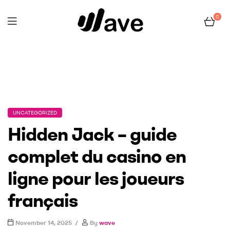
0
Wave
Home Page
Uncategorized
Hidden Jack – guide
complet du casino en ligne pour les joueurs français
UNCATEGORIZED
Hidden Jack – guide
complet du casino en
ligne pour les joueurs
français
November 14, 2025
By
wave