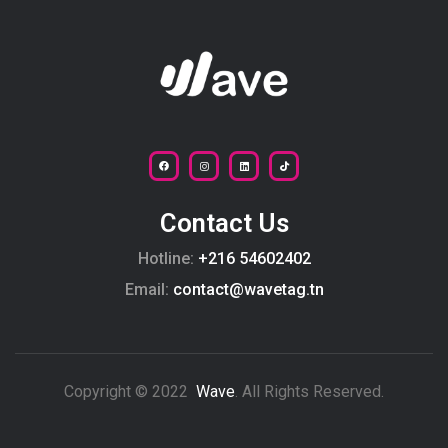
Contact Us
Hotline:
+216 54602402
Email:
contact@wavetag.tn
Copyright © 2022
Wave
. All Rights Reserved.