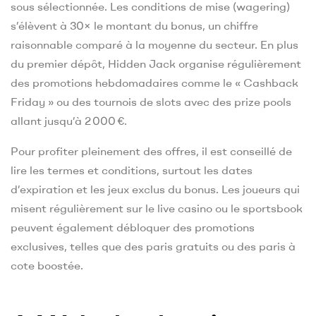
sous sélectionnée. Les conditions de mise (wagering)
s’élèvent à 30× le montant du bonus, un chiffre
raisonnable comparé à la moyenne du secteur. En plus
du premier dépôt, Hidden Jack organise régulièrement
des promotions hebdomadaires comme le « Cashback
Friday » ou des tournois de slots avec des prize pools
allant jusqu’à 2 000 €.
Pour profiter pleinement des offres, il est conseillé de
lire les termes et conditions, surtout les dates
d’expiration et les jeux exclus du bonus. Les joueurs qui
misent régulièrement sur le live casino ou le sportsbook
peuvent également débloquer des promotions
exclusives, telles que des paris gratuits ou des paris à
cote boostée.