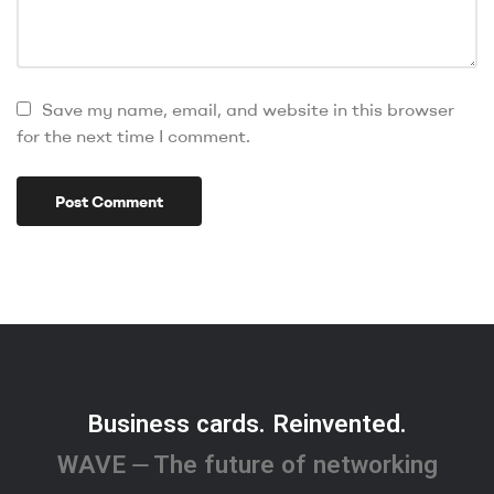
Save my name, email, and website in this browser
for the next time I comment.
Business cards. Reinvented.
WAVE ⏤ The future of networking