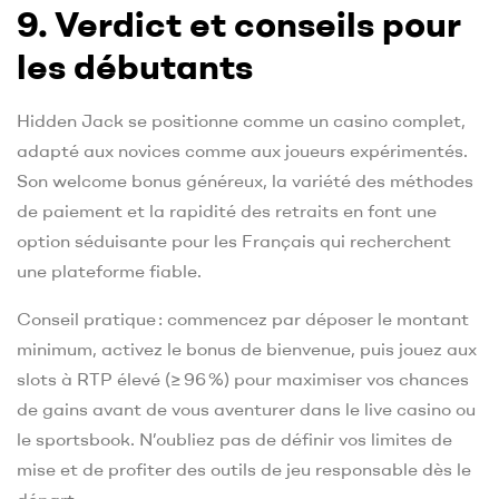
9. Verdict et conseils pour
les débutants
Hidden Jack se positionne comme un casino complet,
adapté aux novices comme aux joueurs expérimentés.
Son welcome bonus généreux, la variété des méthodes
de paiement et la rapidité des retraits en font une
option séduisante pour les Français qui recherchent
une plateforme fiable.
Conseil pratique : commencez par déposer le montant
minimum, activez le bonus de bienvenue, puis jouez aux
slots à RTP élevé (≥ 96 %) pour maximiser vos chances
de gains avant de vous aventurer dans le live casino ou
le sportsbook. N’oubliez pas de définir vos limites de
mise et de profiter des outils de jeu responsable dès le
départ.