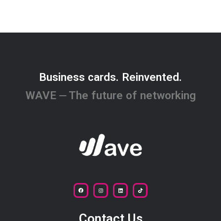
Business cards. Reinvented.
WAVE ⏤ The future of networking
Contact Us