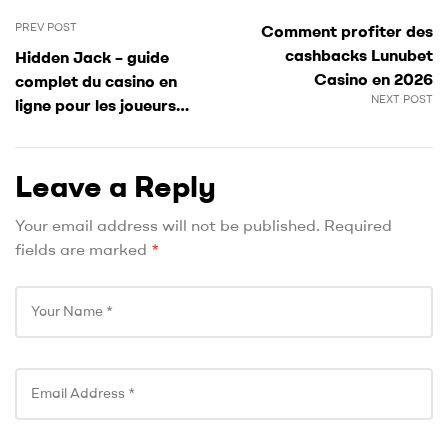
PREV POST
Comment profiter des
cashbacks Lunubet
Hidden Jack – guide
Casino en 2026
complet du casino en
NEXT POST
ligne pour les joueurs
français
Leave a Reply
Your email address will not be published.
Required
fields are marked
*