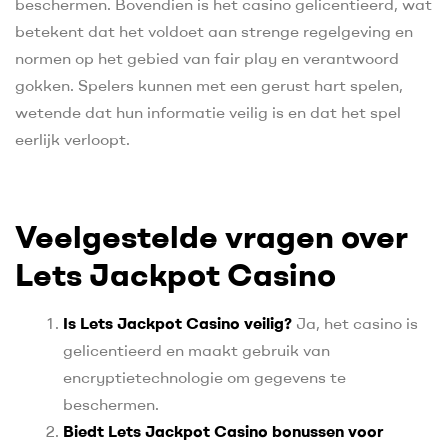
beschermen. Bovendien is het casino gelicentieerd, wat
betekent dat het voldoet aan strenge regelgeving en
normen op het gebied van fair play en verantwoord
gokken. Spelers kunnen met een gerust hart spelen,
wetende dat hun informatie veilig is en dat het spel
eerlijk verloopt.
Veelgestelde vragen over
Lets Jackpot Casino
Is Lets Jackpot Casino veilig?
Ja, het casino is
gelicentieerd en maakt gebruik van
encryptietechnologie om gegevens te
beschermen.
Biedt Lets Jackpot Casino bonussen voor