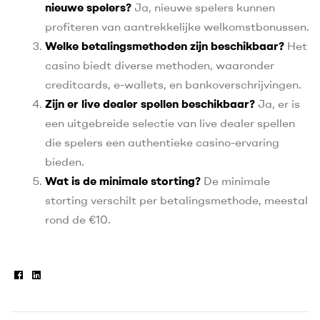
nieuwe spelers?
Ja, nieuwe spelers kunnen
profiteren van aantrekkelijke welkomstbonussen.
Welke betalingsmethoden zijn beschikbaar?
Het
casino biedt diverse methoden, waaronder
creditcards, e-wallets, en bankoverschrijvingen.
Zijn er live dealer spellen beschikbaar?
Ja, er is
een uitgebreide selectie van live dealer spellen
die spelers een authentieke casino-ervaring
bieden.
Wat is de minimale storting?
De minimale
storting verschilt per betalingsmethode, meestal
rond de €10.
Facebook
Linkedin