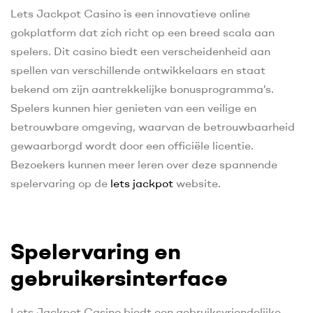
Lets Jackpot Casino is een innovatieve online
gokplatform dat zich richt op een breed scala aan
spelers. Dit casino biedt een verscheidenheid aan
spellen van verschillende ontwikkelaars en staat
bekend om zijn aantrekkelijke bonusprogramma’s.
Spelers kunnen hier genieten van een veilige en
betrouwbare omgeving, waarvan de betrouwbaarheid
gewaarborgd wordt door een officiële licentie.
Bezoekers kunnen meer leren over deze spannende
spelervaring op de
lets jackpot
website.
Spelervaring en
gebruikersinterface
Lets Jackpot Casino biedt een gebruiksvriendelijke