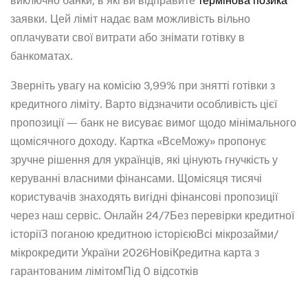
виключно банки, в які ви відправите
термінова позика
заявки. Цей ліміт надає вам можливість вільно
оплачувати свої витрати або знімати готівку в
банкоматах.
Зверніть увагу на комісію 3,99% при знятті готівки з
кредитного ліміту. Варто відзначити особливість цієї
пропозиції — банк не висуває вимог щодо мінімального
щомісячного доходу. Картка «ВсеМожу» пропонує
зручне рішення для українців, які цінують гнучкість у
керуванні власними фінансами. Щомісяця тисячі
користувачів знаходять вигідні фінансові пропозиції
через наш сервіс. Онлайн 24/7Без перевірки кредитної
історіїЗ поганою кредитною історієюВсі мікрозайми/
мікрокредити України 2026НовіКредитна карта з
гарантованим лімітомПід 0 відсотків