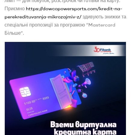
ліміт — для покупок, розстрочок чи готівки на карту.
Приємно
https://dowcopowersports.com/kredit-na-
perekredituvannja-mikrozajmiv-z/
здивують знижки та
спеціальні пропозиції за програмою “Mastercard
Більше”.