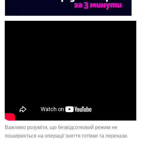
Важливо розуміти, що безвідсотковий режим не
поширюється на операції зняття готівки та перекази.