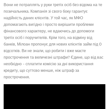
Вони не потраплять у руки третіх осіб без відома на те
позичальника. Компанія зі свого боку гарантує
надійність даних клієнтів. У той час, як МФО
допомагають вигідно і просто вирішити проблеми
фінансового характеру, не вдаючись до допомоги
третіх осіб і поручителів. Крім того, на відміну від
банків, Мілоан пропонує для нових клієнтів займ під 0
відсотків. Ви не знали, що робити і вже маєте
прострочення та величезні штрафи? Єдине, що від вас
необхідно – сплатити комісію за дні використання
кредиту, що суттєво менше, ніж штраф за
прострочення.