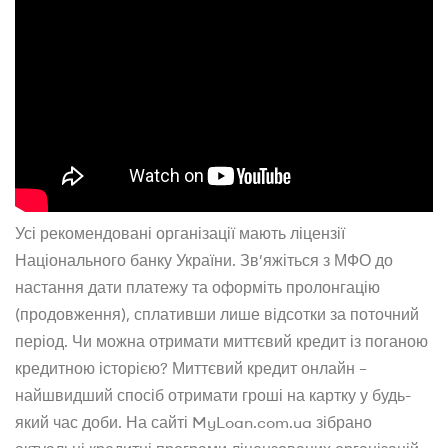
Усі рекомендовані організації мають ліцензії
Національного банку України. Зв’яжіться з МФО до
настання дати платежу та оформіть пролонгацію
(продовження), сплативши лише відсотки за поточний
період. Чи можна отримати миттєвий кредит із поганою
кредитною історією? Миттєвий кредит онлайн –
найшвидший спосіб отримати гроші на картку у будь-
який час доби. На сайті MyLoan.com.ua зібрано