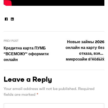
Facebook
Linkedin
PREV POST
Новые займы ​​2026
онлайн на карту без
Кредитна карта ПУМБ
отказа, взять
“ВСЕМОЖУ” оформити
NEXT POST
микрозайм в новых
онлайн
МФО
Leave a Reply
Your email address will not be published.
Required
fields are marked
*