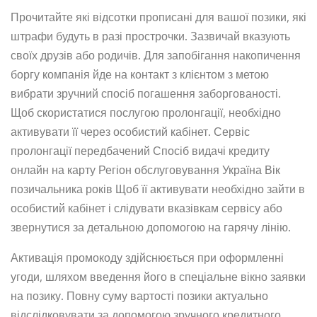
Прочитайте які відсотки прописані для вашої позики, які
штрафи будуть в разі прострочки. Зазвичай вказують
своїх друзів або родичів. Для запобігання накопичення
боргу компанія йде на контакт з клієнтом з метою
вибрати зручний спосіб погашення заборгованості.
Щоб скористатися послугою пролонгації, необхідно
активувати її через особистий кабінет. Сервіс
пролонгації передбачений Спосіб видачі кредиту
онлайн на карту Регіон обслуговування Україна Вік
позичальника років Щоб її активувати необхідно зайти в
особистий кабінет і слідувати вказівкам сервісу або
звернутися за детальною допомогою на гарячу лінію.
Активація промокоду здійснюється при оформленні
угоди, шляхом введення його в спеціальне вікно заявки
на позику. Повну суму вартості позики актуально
відслідковувати за допомогою зручного кредитного