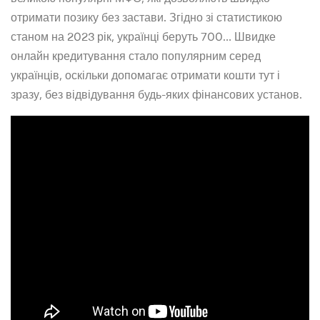
отримати позику без застави. Згідно зі статистикою
станом на 2023 рік, українці беруть 700… Швидке
онлайн кредитування стало популярним серед
українців, оскільки допомагає отримати кошти тут і
зразу, без відвідування будь-яких фінансових установ.