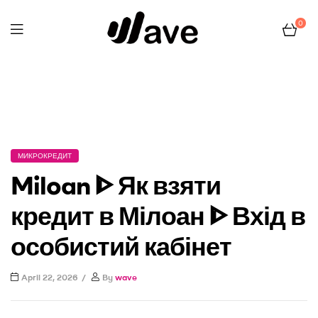
0
Wave
Home Page
Микрокредит
Miloan ᐈ Як взяти кредит в
Мілоан ᐈ Вхід в особистий кабінет
МИКРОКРЕДИТ
Miloan ᐈ Як взяти
кредит в Мілоан ᐈ Вхід в
особистий кабінет
April 22, 2026
By
wave