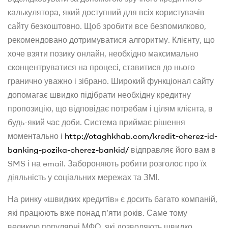
калькулятора, який доступний для всіх користувачів
сайту безкоштовно. Щоб зробити все безпомилково,
рекомендовано дотримуватися алгоритму. Клієнту, що
хоче взяти позику онлайн, необхідно максимально
сконцентруватися на процесі, ставитися до нього
гранично уважно і зібрано. Широкий функціонал сайту
допомагає швидко підібрати необхідну кредитну
пропозицію, що відповідає потребам і цілям клієнта, в
будь-який час доби. Система приймає рішення
моментально і
http://otaghkhab.com/kredit-cherez-id-
banking-pozika-cherez-bankid/
відправляє його вам в
SMS і на email. Забороняють робити розголос про їх
діяльність у соціальних мережах та ЗМІ.
На ринку «швидких кредитів» є досить багато компаній,
які працюють вже понад п’яти років. Саме тому
великою популярні МФО, які дозволяють швидко