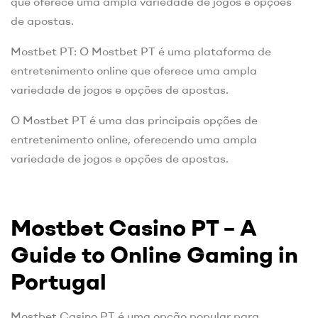
que oferece uma ampla variedade de jogos e opções
de apostas.
Mostbet PT: O Mostbet PT é uma plataforma de
entretenimento online que oferece uma ampla
variedade de jogos e opções de apostas.
O Mostbet PT é uma das principais opções de
entretenimento online, oferecendo uma ampla
variedade de jogos e opções de apostas.
Mostbet Casino PT – A
Guide to Online Gaming in
Portugal
Mostbet Casino PT é uma opção popular para