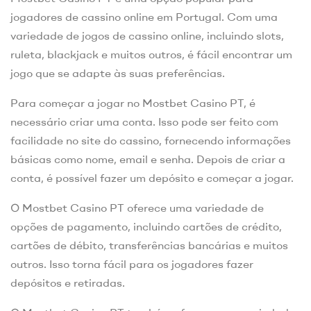
jogadores de cassino online em Portugal. Com uma
variedade de jogos de cassino online, incluindo slots,
ruleta, blackjack e muitos outros, é fácil encontrar um
jogo que se adapte às suas preferências.
Para começar a jogar no Mostbet Casino PT, é
necessário criar uma conta. Isso pode ser feito com
facilidade no site do cassino, fornecendo informações
básicas como nome, email e senha. Depois de criar a
conta, é possível fazer um depósito e começar a jogar.
O Mostbet Casino PT oferece uma variedade de
opções de pagamento, incluindo cartões de crédito,
cartões de débito, transferências bancárias e muitos
outros. Isso torna fácil para os jogadores fazer
depósitos e retiradas.